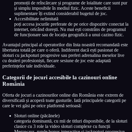
promoții de reîncărcare și programe de loialitate care sunt pur
și simplu imposibile în mediul fizic. Aceste beneficii
suplimentare îți extind considerabil bugetul de joc.
Accesibilitate nelimitată
poți accesa jocurile preferate de pe orice dispozitiv conectat la
internet, oricând dorești. Nu mai ești constrâns de programul
de funcționare sau de locația geografică a unui cazino fizic.
Avantajul principal al operatorilor din lista noastră recomandată este
libertatea totală pe care o oferă. Indiferent dacă ești pasionat de
sloturi cu jackpoturi progresive sau preferi adrenalina meselor live
cu dealeri profesioniști, fiecare sesiune de joc este adaptată
preferințelor tale individuale.
Categorii de jocuri accesibile la cazinouri online
România
Oferta de jocuri a cazinourilor online din România este extrem de
diversificată și acoperă toate gusturile. Iată principalele categorii pe
care le vei găsi pe orice platformă serioasă:
Sloturi online (păcănele)
categoria dominantă, cu mii de titluri disponibile, de la sloturi
clasice cu 3 role la video sloturi complexe cu funcții
Megaways, runde bonus interactive și jackpoturi progresive