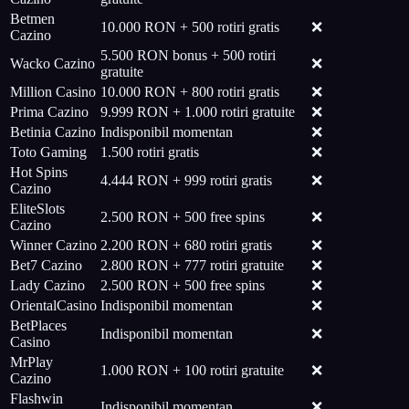
Betmen
10.000 RON + 500 rotiri gratis
❌
Cazino
5.500 RON bonus + 500 rotiri
Wacko Cazino
❌
gratuite
Million Casino
10.000 RON + 800 rotiri gratis
❌
Prima Cazino
9.999 RON + 1.000 rotiri gratuite
❌
Betinia Cazino
Indisponibil momentan
❌
Toto Gaming
1.500 rotiri gratis
❌
Hot Spins
4.444 RON + 999 rotiri gratis
❌
Cazino
EliteSlots
2.500 RON + 500 free spins
❌
Cazino
Winner Cazino
2.200 RON + 680 rotiri gratis
❌
Bet7 Cazino
2.800 RON + 777 rotiri gratuite
❌
Lady Cazino
2.500 RON + 500 free spins
❌
OrientalCasino
Indisponibil momentan
❌
BetPlaces
Indisponibil momentan
❌
Casino
MrPlay
1.000 RON + 100 rotiri gratuite
❌
Cazino
Flashwin
Indisponibil momentan
❌