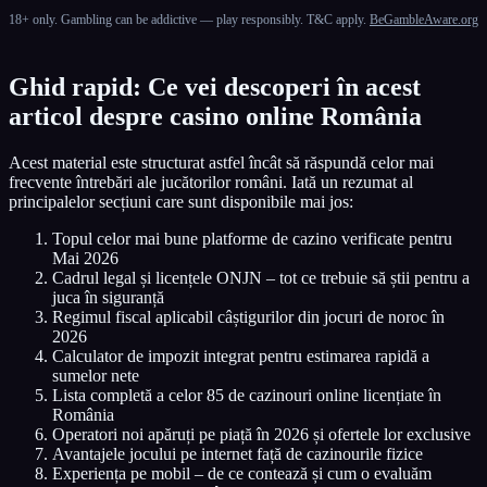
18+ only. Gambling can be addictive — play responsibly. T&C apply.
BeGambleAware.org
Ghid rapid: Ce vei descoperi în acest
articol despre casino online România
Acest material este structurat astfel încât să răspundă celor mai
frecvente întrebări ale jucătorilor români. Iată un rezumat al
principalelor secțiuni care sunt disponibile mai jos:
Topul celor mai bune platforme de cazino verificate pentru
Mai 2026
Cadrul legal și licențele ONJN – tot ce trebuie să știi pentru a
juca în siguranță
Regimul fiscal aplicabil câștigurilor din jocuri de noroc în
2026
Calculator de impozit integrat pentru estimarea rapidă a
sumelor nete
Lista completă a celor 85 de cazinouri online licențiate în
România
Operatori noi apăruți pe piață în 2026 și ofertele lor exclusive
Avantajele jocului pe internet față de cazinourile fizice
Experiența pe mobil – de ce contează și cum o evaluăm