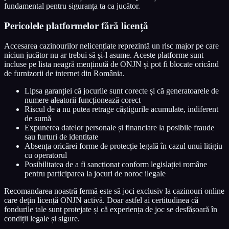
fundamental pentru siguranța ta ca jucător.
Pericolele platformelor fără licență
Accesarea cazinourilor nelicențiate reprezintă un risc major pe care
niciun jucător nu ar trebui să și-l asume. Aceste platforme sunt
incluse pe lista neagră menținută de ONJN și pot fi blocate oricând
de furnizorii de internet din România.
Lipsa garanției că jocurile sunt corecte și că generatoarele de
numere aleatorii funcționează corect
Riscul de a nu putea retrage câștigurile acumulate, indiferent
de sumă
Expunerea datelor personale și financiare la posibile fraude
sau furturi de identitate
Absența oricărei forme de protecție legală în cazul unui litigiu
cu operatorul
Posibilitatea de a fi sancționat conform legislației române
pentru participarea la jocuri de noroc ilegale
Recomandarea noastră fermă este să joci exclusiv la cazinouri online
care dețin licență ONJN activă. Doar astfel ai certitudinea că
fondurile tale sunt protejate și că experiența de joc se desfășoară în
condiții legale și sigure.