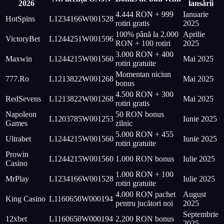
2026
lansării
4.444 RON + 999
Ianuarie
HotSpins
L1234166W001528
rotiri gratis
2025
100% până la 2.000
Aprilie
VictoryBet
L1244251W001596
RON + 100 rotiri
2025
3.000 RON + 400
Maxwin
L1244215W001560
Mai 2025
rotiri gratuite
Momentan niciun
777.Ro
L1213822W001268
Mai 2025
bonus
4.500 RON + 300
RedSevens
L1213822W001268
Mai 2025
rotiri gratis
Napoleon
50 RON bonus
L1203785W001253
Iunie 2025
Games
zilnic
5.000 RON + 455
Ultrabet
L1244215W001560
Iunie 2025
rotiri gratuite
Prowin
L1244215W001560
1.000 RON bonus
Iulie 2025
Casino
1.000 RON + 100
MrPlay
L1234166W001528
Iulie 2025
rotiri gratuite
4.000 RON pachet
August
King Casino
L1160650W000194
pentru jucători noi
2025
Septembrie
12xbet
L1160650W000194
2.200 RON bonus
2025