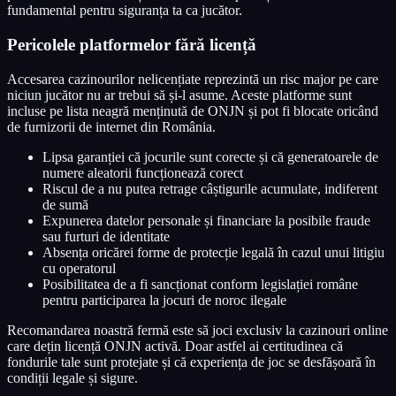
fundamental pentru siguranța ta ca jucător.
Pericolele platformelor fără licență
Accesarea cazinourilor nelicențiate reprezintă un risc major pe care
niciun jucător nu ar trebui să și-l asume. Aceste platforme sunt
incluse pe lista neagră menținută de ONJN și pot fi blocate oricând
de furnizorii de internet din România.
Lipsa garanției că jocurile sunt corecte și că generatoarele de
numere aleatorii funcționează corect
Riscul de a nu putea retrage câștigurile acumulate, indiferent
de sumă
Expunerea datelor personale și financiare la posibile fraude
sau furturi de identitate
Absența oricărei forme de protecție legală în cazul unui litigiu
cu operatorul
Posibilitatea de a fi sancționat conform legislației române
pentru participarea la jocuri de noroc ilegale
Recomandarea noastră fermă este să joci exclusiv la cazinouri online
care dețin licență ONJN activă. Doar astfel ai certitudinea că
fondurile tale sunt protejate și că experiența de joc se desfășoară în
condiții legale și sigure.