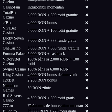
Cazino
CasinoFun
Indisponibil momentan
❌
TotalBet
3.000 RON + 300 rotiri gratuite
❌
Cazino
efBet
4.000 RON bonus
❌
VivaBet
5.000 RON + 100 rotiri gratuite
❌
Casino
Lucky Seven
7.000 RON + 777 runde gratis
❌
Casino
OneCasino
3.000 RON + 600 runde gratuite
❌
Fortuna Palace
5.000 RON + cashback
❌
VictoryBet
100% până la 2.000 RON + 100
❌
Cazino
rotiri
Swiper Casino
100% până la 6.000 RON
❌
King Casino
4.000 RON bonus de bun venit
❌
12xBet
2.200 RON bonus
❌
Napoleon
50 RON zilnic
❌
Games
Red Sevens
4.500 RON + 300 rotiri gratis
❌
Casino
777.ro
Fără bonus de bun venit momentan
❌
Bilion.ro
35.000 RON + 275 rotiri gratis
❌