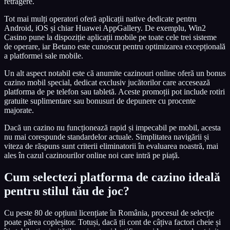
retragere.
Tot mai mulți operatori oferă aplicații native dedicate pentru
Android, iOS și chiar Huawei AppGallery. De exemplu, Win2
Casino pune la dispoziție aplicații mobile pe toate cele trei sisteme
de operare, iar Betano este cunoscut pentru optimizarea excepțională
a platformei sale mobile.
Un alt aspect notabil este că anumite cazinouri online oferă un bonus
cazino mobil special, dedicat exclusiv jucătorilor care accesează
platforma de pe telefon sau tabletă. Aceste promoții pot include rotiri
gratuite suplimentare sau bonusuri de depunere cu procente
majorate.
Dacă un cazino nu funcționează rapid și impecabil pe mobil, acesta
nu mai corespunde standardelor actuale. Simplitatea navigării și
viteza de răspuns sunt criterii eliminatorii în evaluarea noastră, mai
ales în cazul cazinourilor online noi care intră pe piață.
Cum selectezi platforma de cazino ideală
pentru stilul tău de joc?
Cu peste 80 de opțiuni licențiate în România, procesul de selecție
poate părea copleșitor. Totuși, dacă ții cont de câțiva factori cheie și