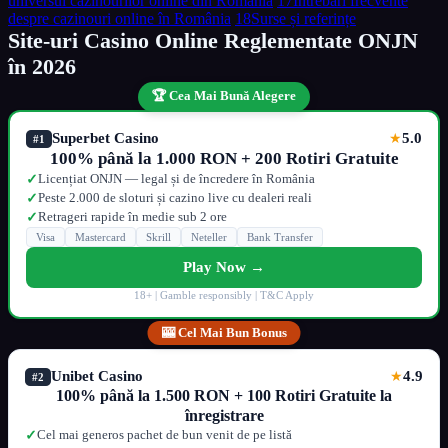
universul cazinourilor online din România
17
Întrebări frecvente
despre cazinouri online în România
18
Surse și referințe
Site-uri Casino Online Reglementate ONJN
în 2026
🏆 Cea Mai Bună Alegere
Superbet Casino
5.0
★
#1
100% până la 1.000 RON + 200 Rotiri Gratuite
Licențiat ONJN — legal și de încredere în România
✓
Peste 2.000 de sloturi și cazino live cu dealeri reali
✓
Retrageri rapide în medie sub 2 ore
✓
Visa
Mastercard
Skrill
Neteller
Bank Transfer
Play Now →
18+ | Gamble responsibly | T&C Apply
🎰 Cel Mai Bun Bonus
Unibet Casino
4.9
★
#2
100% până la 1.500 RON + 100 Rotiri Gratuite la
înregistrare
Cel mai generos pachet de bun venit de pe listă
✓