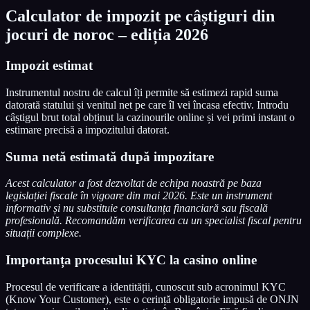
Calculator de impozit pe câștiguri din
jocuri de noroc – ediția 2026
Impozit estimat
Instrumentul nostru de calcul îți permite să estimezi rapid suma
datorată statului și venitul net pe care îl vei încasa efectiv. Introdu
câștigul brut total obținut la cazinourile online și vei primi instant o
estimare precisă a impozitului datorat.
Suma netă estimată după impozitare
Acest calculator a fost dezvoltat de echipa noastră pe baza
legislației fiscale în vigoare din mai 2026. Este un instrument
informativ și nu substituie consultanța financiară sau fiscală
profesională. Recomandăm verificarea cu un specialist fiscal pentru
situații complexe.
Importanța procesului KYC la casino online
Procesul de verificare a identității, cunoscut sub acronimul KYC
(Know Your Customer), este o cerință obligatorie impusă de ONJN