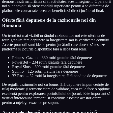
demonstrează maturitatea și atractivitatea acestui segment. Operatorii
noi sunt nevoiți să ofere condiții superioare pentru a se diferenția de
platformele consacrate, ceea ce beneficiază direct jucătorul final.
Oferte fără depunere de la cazinourile noi din
România
Un trend tot mai vizibil în rândul cazinourilor noi este oferirea de
rotiri gratuite fără depunere la înregistrare sau la verificarea contului.
Aceste promoții sunt ideale pentru jucătorii care doresc să testeze
platforma și jocurile disponibile fără a risca bani reali.
Princess Cazino – 330 rotiri gratuite fără depunere
PowerBet – 234 rotiri gratuite fără depunere
Royal Slots – 300 rotiri gratuite fără depunere
Spin.ro – 125 rotiri gratuite fără depunere
32 Rosu – 32 rotiri la înregistrare, fără condiție de depunere
De regulă, cazinourile noi cu bonus fără depunere impun cerințe de
rulaj moderate și termene clare de validare, ceea ce le face o opțiune
excelentă pentru explorarea portofoliului de jocuri. Este important să
verifici întotdeauna termenii și condițiile asociate acestor oferte
pentru a înțelege exact ce presupun.
Avantajele alegerii unui operator nou pe piață