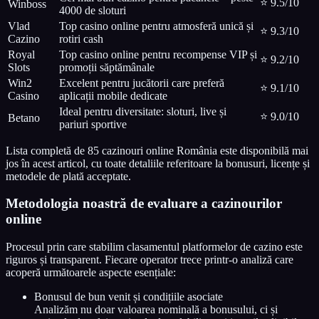
⭐ 9.5/10
Winboss
4000 de sloturi
Vlad
Top casino online pentru atmosferă unică și
⭐ 9.3/10
Cazino
rotiri cash
Royal
Top casino online pentru recompense VIP și
⭐ 9.2/10
Slots
promoții săptămânale
Win2
Excelent pentru jucătorii care preferă
⭐ 9.1/10
Casino
aplicații mobile dedicate
Ideal pentru diversitate: sloturi, live și
⭐ 9.0/10
Betano
pariuri sportive
Lista completă de 85 cazinouri online România este disponibilă mai
jos în acest articol, cu toate detaliile referitoare la bonusuri, licențe și
metodele de plată acceptate.
Metodologia noastră de evaluare a cazinourilor
online
Procesul prin care stabilim clasamentul platformelor de cazino este
riguros și transparent. Fiecare operator trece printr-o analiză care
acoperă următoarele aspecte esențiale:
Bonusul de bun venit și condițiile asociate
Analizăm nu doar valoarea nominală a bonusului, ci și