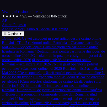
Vezi topul casino online →
★★★★★
4.9/5 — Verificat de 846 cititori
AP
Andrei Popescu
Analist Senior Casino & Specialist iGaming
☰
Cuprins
▼
1
Ghid rapid: Ce vei descoperi în acest articol despre casino online
România
2
Top 5 cazinouri online România – Clasament actualizat
Mai 2026
3
Aspecte legale: Cum funcționează cazinourile online
licențiate în România
4
Regimul fiscal pentru câștigurile din jocuri de
noroc online 2026
5
Calculator de impozit pe câștiguri din jocuri de
noroc – ediția 2026
6
Lista completă: 85 de cazinouri online
România – actualizare Mai 2026
7
Nu ai găsit operatorul potrivit
pentru tine?
8
Cazinouri online noi 2026 România – listă actualizată
Mai 2026
9
De ce optează jucătorii români pentru cazinouri online în
loc de locații fizice?
10
Experiența mobilă: Jocuri de cazino direct de
pe telefon
11
Cum selectezi platforma de cazino ideală pentru stilul
tău de joc?
12
Ghid practic: Primii pași la un casino online din
România
13
Portofoliul de jocuri la cazinourile online din România
14
Bonusuri și promoții la cazinourile online din România: ghid
complet
15
Jocul responsabil: fundament esențial al experienței la
cazinourile online
16
Concluzii: Cum să navighezi cu succes prin