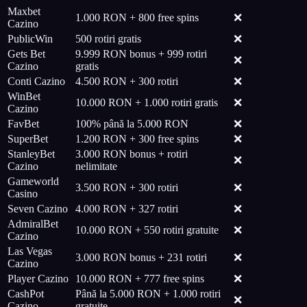
Maxbet
1.000 RON + 800 free spins
❌
Cazino
PublicWin
500 rotiri gratis
❌
Gets Bet
9.999 RON bonus + 999 rotiri
❌
Cazino
gratis
Conti Cazino
4.500 RON + 300 rotiri
❌
WinBet
10.000 RON + 1.000 rotiri gratis
❌
Cazino
FavBet
100% până la 5.000 RON
❌
SuperBet
1.200 RON + 300 free spins
❌
StanleyBet
3.000 RON bonus + rotiri
❌
Cazino
nelimitate
Gameworld
3.500 RON + 300 rotiri
❌
Casino
Seven Cazino
4.000 RON + 327 rotiri
❌
AdmiralBet
10.000 RON + 550 rotiri gratuite
❌
Cazino
Las Vegas
3.000 RON bonus + 231 rotiri
❌
Cazino
Player Cazino
10.000 RON + 777 free spins
❌
CashPot
Până la 5.000 RON + 1.000 rotiri
❌
Cazino
gratuite