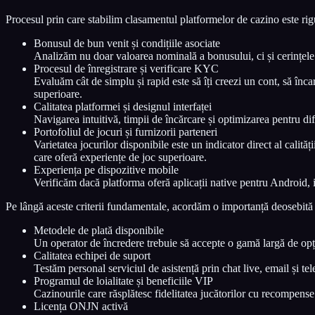
Procesul prin care stabilim clasamentul platformelor de cazino este rigu
Bonusul de bun venit și condițiile asociate
Analizăm nu doar valoarea nominală a bonusului, ci și cerințele d
Procesul de înregistrare și verificare KYC
Evaluăm cât de simplu și rapid este să îți creezi un cont, să înc
superioare.
Calitatea platformei și designul interfaței
Navigarea intuitivă, timpii de încărcare și optimizarea pentru dif
Portofoliul de jocuri și furnizorii parteneri
Varietatea jocurilor disponibile este un indicator direct al cal
care oferă experiențe de joc superioare.
Experiența pe dispozitive mobile
Verificăm dacă platforma oferă aplicații native pentru Android, i
Pe lângă aceste criterii fundamentale, acordăm o importanță deosebită ș
Metodele de plată disponibile
Un operator de încredere trebuie să accepte o gamă largă de opți
Calitatea echipei de suport
Testăm personal serviciul de asistență prin chat live, email și t
Programul de loialitate și beneficiile VIP
Cazinourile care răsplătesc fidelitatea jucătorilor cu recompense 
Licența ONJN activă