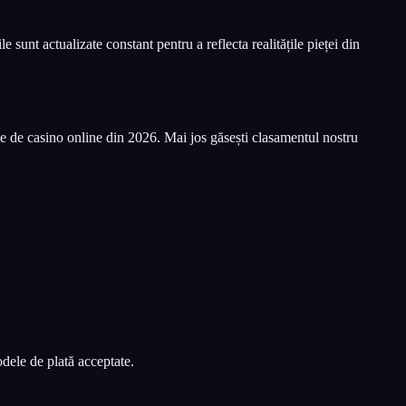
 sunt actualizate constant pentru a reflecta realitățile pieței din
me de casino online din 2026. Mai jos găsești clasamentul nostru
odele de plată acceptate.