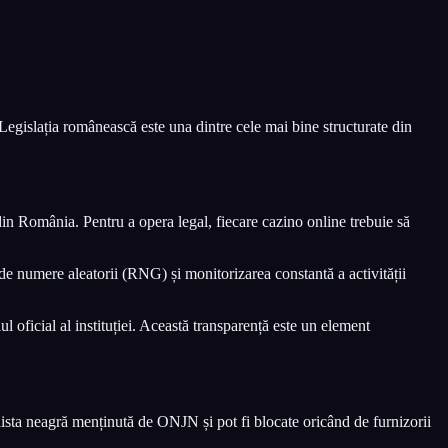
 Legislația românească este una dintre cele mai bine structurate din
in România. Pentru a opera legal, fiecare cazino online trebuie să
de numere aleatorii (RNG) și monitorizarea constantă a activității
ul oficial al instituției. Această transparență este un element
 lista neagră menținută de ONJN și pot fi blocate oricând de furnizorii