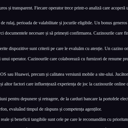
ros și transparent. Fiecare operator trece printr-o analiză care acoperă 
e rulaj, perioada de valabilitate și jocurile eligibile. Un bonus generos 
arci documentele necesare și să primești confirmarea. Cazinourile care f
erite dispozitive sunt criterii pe care le evaluăm cu atenție. Un cazino o
ității unui operator. Cazinourile care colaborează cu furnizori de renum
OS sau Huawei, precum și calitatea versiunii mobile a site-ului. Jucători
i altor factori care influențează experiența de joc la cazinourile online
uni pentru depunere și retragere, de la carduri bancare la portofele elec
elefon, evaluând timpul de răspuns și competența agenților.
reale și beneficii tangibile sunt cele pe care le recomandăm cu prioritate