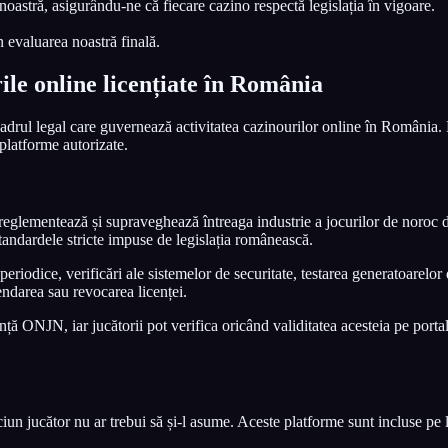
 noastră, asigurându-ne că fiecare cazino respectă legislația în vigoare.
n evaluarea noastră finală.
le online licențiate în România
i cadrul legal care guvernează activitatea cazinourilor online în România.
 platforme autorizate.
eglementează și supraveghează întreaga industrie a jocurilor de noroc d
 standardele stricte impuse de legislația românească.
odice, verificări ale sistemelor de securitate, testarea generatoarelor 
endarea sau revocarea licenței.
nță ONJN, iar jucătorii pot verifica oricând validitatea acesteia pe portal
ciun jucător nu ar trebui să și-l asume. Aceste platforme sunt incluse pe