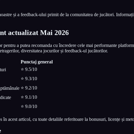
oastre și a feedback-ului primit de la comunitatea de jucători. Informațiile
nt actualizat Mai 2026
erator pentru a putea recomanda cu încredere cele mai performante platfor
etragerilor, diversitatea jocurilor și feedback-ul jucătorilor.
Punctaj general
⭐ 9.5/10
turi
⭐ 9.3/10
⭐ 9.2/10
ăptămânale
⭐ 9.1/10
edicate
⭐ 9.0/10
 acest articol, cu toate detaliile referitoare la bonusuri, licențe și met
e