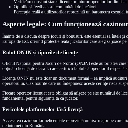
Verificăm constant starea licențelor tuturor operatorilor din lista
Opiniile și feedback-ul comunității de jucători
Percepția reală a utilizatorilor reprezintă un barometru esențial î
Aspecte legale: Cum funcționează cazinouri
Înainte de a discuta despre jocuri și bonusuri, este esențial să înțeleg
Europa de Est, oferind protecție reală jucătorilor care aleg să joace pe
Rolul ONJN și tipurile de licențe
Oficiul Național pentru Jocuri de Noroc (ONJN) este autoritatea care r
obțină o licență de clasa I, care certifică faptul că operatorul respectă
Licența ONJN nu este doar un document formal – ea implică audituri peri
operatorului. Cazinourile care nu îndeplinesc aceste cerințe riscă susp
Fiecare operator licențiat este obligat să afișeze pe site numărul de lice
fundamental pentru siguranța ta ca jucător.
Pericolele platformelor fără licență
Accesarea cazinourilor nelicențiate reprezintă un risc major pe care ni
de internet din România.