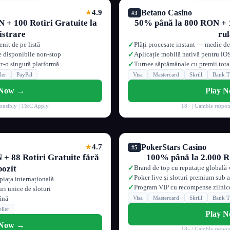
Betano Casino
4.9
★
#3
 + 100 Rotiri Gratuite la
50% până la 800 RON + 1
istrare
rul
nit de pe listă
Plăți procesate instant — medie d
✓
e disponibile non-stop
Aplicație mobilă nativă pentru iO
✓
ntr-o singură platformă
Turnee săptămânale cu premii tot
✓
ler
PayPal
Visa
Mastercard
Skrill
Bank T
 Now →
Play 
onsibly | T&C Apply
18+ | Gamble respon
PokerStars Casino
4.7
★
#5
+ 88 Rotiri Gratuite fără
100% până la 2.000 R
pozit
Brand de top cu reputație globală v
✓
Poker live și sloturi premium sub a
✓
piața internațională
Program VIP cu recompense zilnic
✓
uri unice de sloturi
ână
Visa
Mastercard
Skrill
Bank T
ller
Play 
 Now →
18+ | Gamble respon