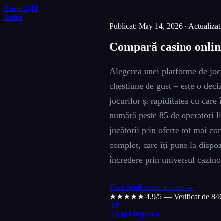
Rusticlight
Autor
Publicat: May 14, 2026
·
Actualiza
Compară casino onlin
Alegerea unei platforme de joc
chestiune de gust – este o deciz
jocurilor și rapiditatea cu care
numără peste 85 de operatori lic
jucătorii prin oferte tot mai c
complet, care îți pune la dispo
încredere prin universul cazino
Vezi topul casino online →
★★★★★
4.9/5 — Verificat de 846 
AP
Andrei Popescu