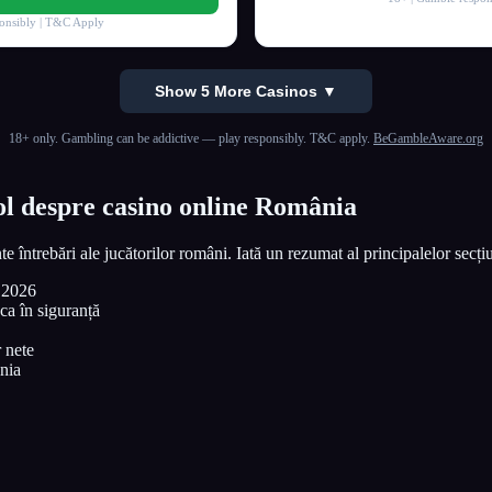
onsibly | T&C Apply
Show 5 More Casinos ▼
18+ only. Gambling can be addictive — play responsibly. T&C apply.
BeGambleAware.org
col despre casino online România
te întrebări ale jucătorilor români. Iată un rezumat al principalelor secți
i 2026
uca în siguranță
 nete
ânia