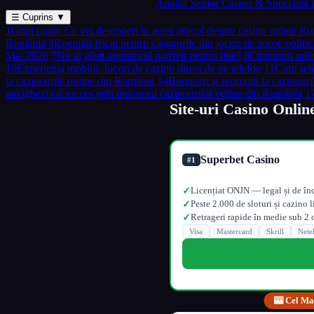
Analist Senior Casino & Specialist
☰
Cuprins
▼
1
Ghid rapid: Ce vei descoperi în acest articol despre casino online R
România
4
Regimul fiscal pentru câștigurile din jocuri de noroc onlin
Mai 2026
7
Nu ai găsit operatorul potrivit pentru tine?
8
Cazinouri onli
10
Experiența mobilă: Jocuri de cazino direct de pe telefon
11
Cum selec
la cazinourile online din România
14
Bonusuri și promoții la cazinour
navighezi cu succes prin universul cazinourilor online din România
1
Site-uri Casino Onli
Superbet Casino
#1
Licențiat ONJN — legal și de în
✓
Peste 2.000 de sloturi și cazino l
✓
Retrageri rapide în medie sub 2 
✓
Visa
Mastercard
Skrill
Netel
🎰 Cel Ma