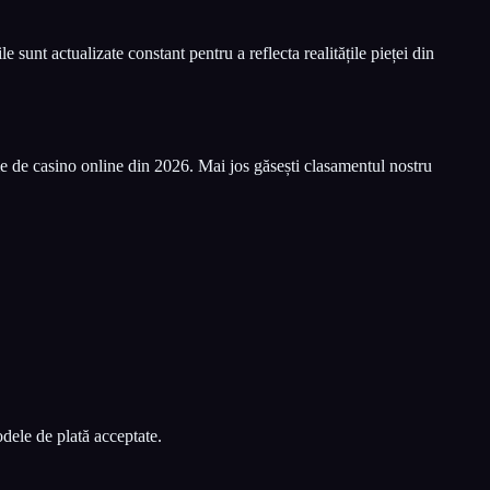
 sunt actualizate constant pentru a reflecta realitățile pieței din
me de casino online din 2026. Mai jos găsești clasamentul nostru
odele de plată acceptate.