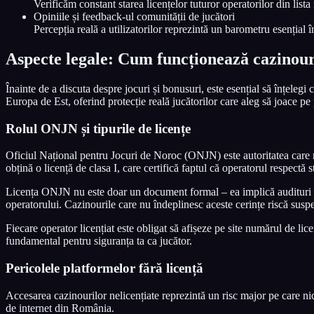
Verificăm constant starea licențelor tuturor operatorilor din lista
Opiniile și feedback-ul comunității de jucători
Percepția reală a utilizatorilor reprezintă un barometru esențial î
Aspecte legale: Cum funcționează cazinouri
Înainte de a discuta despre jocuri și bonusuri, este esențial să înțeleg
Europa de Est, oferind protecție reală jucătorilor care aleg să joace pe
Rolul ONJN și tipurile de licențe
Oficiul Național pentru Jocuri de Noroc (ONJN) este autoritatea care r
obțină o licență de clasa I, care certifică faptul că operatorul respectă
Licența ONJN nu este doar un document formal – ea implică audituri peri
operatorului. Cazinourile care nu îndeplinesc aceste cerințe riscă susp
Fiecare operator licențiat este obligat să afișeze pe site numărul de lice
fundamental pentru siguranța ta ca jucător.
Pericolele platformelor fără licență
Accesarea cazinourilor nelicențiate reprezintă un risc major pe care ni
de internet din România.