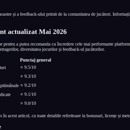
oastre și a feedback-ului primit de la comunitatea de jucători. Informațiile
nt actualizat Mai 2026
erator pentru a putea recomanda cu încredere cele mai performante platfor
etragerilor, diversitatea jocurilor și feedback-ul jucătorilor.
Punctaj general
⭐ 9.5/10
turi
⭐ 9.3/10
⭐ 9.2/10
ăptămânale
⭐ 9.1/10
edicate
⭐ 9.0/10
 acest articol, cu toate detaliile referitoare la bonusuri, licențe și met
e