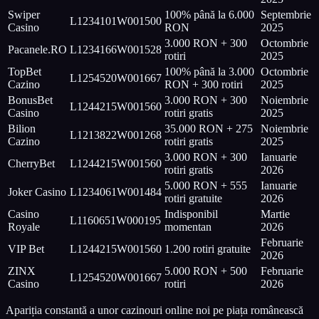
Swiper
100% până la 6.000
Septembrie
L1234101W001500
Casino
RON
2025
3.000 RON + 300
Octombrie
Pacanele.RO
L1234166W001528
rotiri
2025
TopBet
100% până la 3.000
Octombrie
L1254520W001667
Cazino
RON + 300 rotiri
2025
BonusBet
3.000 RON + 300
Noiembrie
L1244215W001560
Casino
rotiri gratis
2025
Bilion
35.000 RON + 275
Noiembrie
L1213822W001268
Cazino
rotiri gratis
2025
3.000 RON + 300
Ianuarie
CherryBet
L1244215W001560
rotiri gratis
2026
5.000 RON + 555
Ianuarie
Joker Casino
L1234061W001484
rotiri gratuite
2026
Casino
Indisponibil
Martie
L1160651W000195
Royale
momentan
2026
Februarie
VIP Bet
L1244215W001560
1.200 rotiri gratuite
2026
ZINX
5.000 RON + 500
Februarie
L1254520W001667
Casino
rotiri
2026
Apariția constantă a unor cazinouri online noi pe piața românească