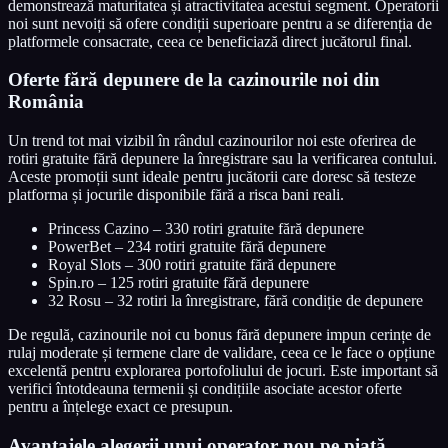
demonstrează maturitatea și atractivitatea acestui segment. Operatorii
noi sunt nevoiți să ofere condiții superioare pentru a se diferenția de
platformele consacrate, ceea ce beneficiază direct jucătorul final.
Oferte fără depunere de la cazinourile noi din
România
Un trend tot mai vizibil în rândul cazinourilor noi este oferirea de
rotiri gratuite fără depunere la înregistrare sau la verificarea contului.
Aceste promoții sunt ideale pentru jucătorii care doresc să testeze
platforma și jocurile disponibile fără a risca bani reali.
Princess Cazino – 330 rotiri gratuite fără depunere
PowerBet – 234 rotiri gratuite fără depunere
Royal Slots – 300 rotiri gratuite fără depunere
Spin.ro – 125 rotiri gratuite fără depunere
32 Rosu – 32 rotiri la înregistrare, fără condiție de depunere
De regulă, cazinourile noi cu bonus fără depunere impun cerințe de
rulaj moderate și termene clare de validare, ceea ce le face o opțiune
excelentă pentru explorarea portofoliului de jocuri. Este important să
verifici întotdeauna termenii și condițiile asociate acestor oferte
pentru a înțelege exact ce presupun.
Avantajele alegerii unui operator nou pe piață