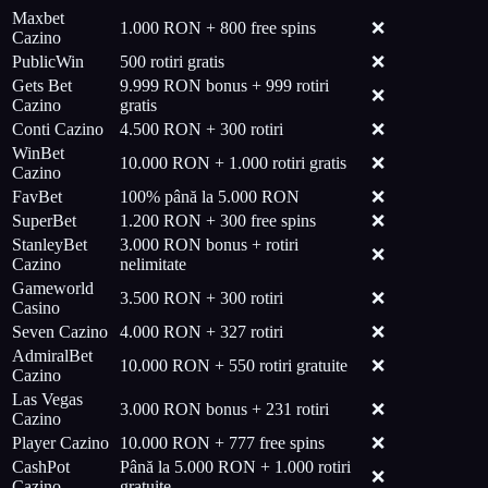
Maxbet
1.000 RON + 800 free spins
❌
Cazino
PublicWin
500 rotiri gratis
❌
Gets Bet
9.999 RON bonus + 999 rotiri
❌
Cazino
gratis
Conti Cazino
4.500 RON + 300 rotiri
❌
WinBet
10.000 RON + 1.000 rotiri gratis
❌
Cazino
FavBet
100% până la 5.000 RON
❌
SuperBet
1.200 RON + 300 free spins
❌
StanleyBet
3.000 RON bonus + rotiri
❌
Cazino
nelimitate
Gameworld
3.500 RON + 300 rotiri
❌
Casino
Seven Cazino
4.000 RON + 327 rotiri
❌
AdmiralBet
10.000 RON + 550 rotiri gratuite
❌
Cazino
Las Vegas
3.000 RON bonus + 231 rotiri
❌
Cazino
Player Cazino
10.000 RON + 777 free spins
❌
CashPot
Până la 5.000 RON + 1.000 rotiri
❌
Cazino
gratuite