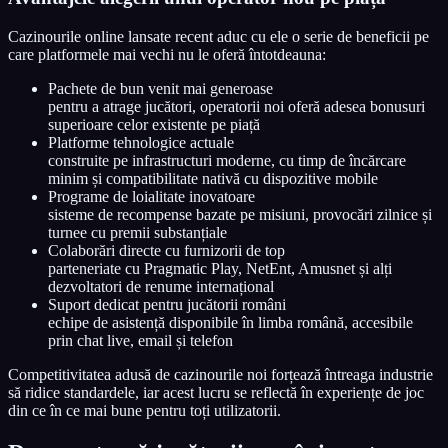
Cazinourile online lansate recent aduc cu ele o serie de beneficii pe
care platformele mai vechi nu le oferă întotdeauna:
Pachete de bun venit mai generoase
pentru a atrage jucători, operatorii noi oferă adesea bonusuri
superioare celor existente pe piață
Platforme tehnologice actuale
construite pe infrastructuri moderne, cu timp de încărcare
minim și compatibilitate nativă cu dispozitive mobile
Programe de loialitate inovatoare
sisteme de recompense bazate pe misiuni, provocări zilnice și
turnee cu premii substanțiale
Colaborări directe cu furnizorii de top
parteneriate cu Pragmatic Play, NetEnt, Amusnet și alți
dezvoltatori de renume internațional
Suport dedicat pentru jucătorii români
echipe de asistență disponibile în limba română, accesibile
prin chat live, email și telefon
Competitivitatea adusă de cazinourile noi forțează întreaga industrie
să ridice standardele, iar acest lucru se reflectă în experiențe de joc
din ce în ce mai bune pentru toți utilizatorii.