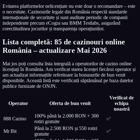
Evitarea platformelor nelicențiate nu este doar o recomandare – este
o necesitate. Cazinourile legale din România respectă standarde
internaționale de securitate și sunt auditate periodic de companii
independente precum eCogra sau BMM Testlabs, asigurând
corectitudinea jocurilor și transparența operațiunilor.
Lista completă: 85 de cazinouri online
România – actualizare Mai 2026
Mai jos poți consulta lista integrală a operatorilor de cazino online
licențiați în România. Am verificat starea licenței fiecărui operator și
am actualizat informațiile referitoare la bonusurile de bun venit
disponibile. Această listă este verificată săptămânal pe baza datelor
publice furnizate de ONJN.
Verificat de
Operator
Oferta de bun venit
echipa
noastră
100% până la 2.000 RON + 300
888 Cazino
✅
rotiri gratuite
Până la 2.500 RON și 550 rotiri
Mr Bit
✅
gratuite