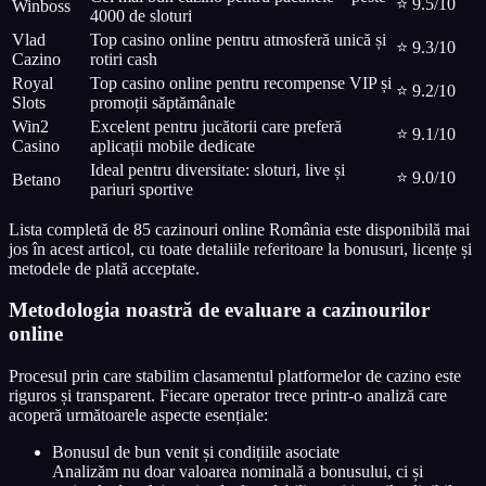
⭐ 9.5/10
Winboss
4000 de sloturi
Vlad
Top casino online pentru atmosferă unică și
⭐ 9.3/10
Cazino
rotiri cash
Royal
Top casino online pentru recompense VIP și
⭐ 9.2/10
Slots
promoții săptămânale
Win2
Excelent pentru jucătorii care preferă
⭐ 9.1/10
Casino
aplicații mobile dedicate
Ideal pentru diversitate: sloturi, live și
⭐ 9.0/10
Betano
pariuri sportive
Lista completă de 85 cazinouri online România este disponibilă mai
jos în acest articol, cu toate detaliile referitoare la bonusuri, licențe și
metodele de plată acceptate.
Metodologia noastră de evaluare a cazinourilor
online
Procesul prin care stabilim clasamentul platformelor de cazino este
riguros și transparent. Fiecare operator trece printr-o analiză care
acoperă următoarele aspecte esențiale:
Bonusul de bun venit și condițiile asociate
Analizăm nu doar valoarea nominală a bonusului, ci și