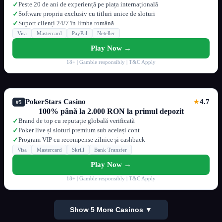
Peste 20 de ani de experiență pe piața internațională
✓
Software propriu exclusiv cu titluri unice de sloturi
✓
Suport clienți 24/7 în limba română
✓
Visa
Mastercard
PayPal
Neteller
Play Now →
18+ | Gamble responsibly | T&C Apply
PokerStars Casino
4.7
★
#5
100% până la 2.000 RON la primul depozit
Brand de top cu reputație globală verificată
✓
Poker live și sloturi premium sub același cont
✓
Program VIP cu recompense zilnice și cashback
✓
Visa
Mastercard
Skrill
Bank Transfer
Play Now →
18+ | Gamble responsibly | T&C Apply
Show 5 More Casinos ▼