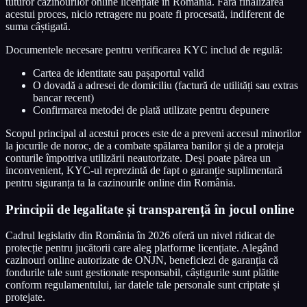
tuturor cazinourilor online licențiate în România. Fără finalizarea
acestui proces, nicio retragere nu poate fi procesată, indiferent de
suma câștigată.
Documentele necesare pentru verificarea KYC includ de regulă:
Cartea de identitate sau pașaportul valid
O dovadă a adresei de domiciliu (factură de utilități sau extras
bancar recent)
Confirmarea metodei de plată utilizate pentru depunere
Scopul principal al acestui proces este de a preveni accesul minorilor
la jocurile de noroc, de a combate spălarea banilor și de a proteja
conturile împotriva utilizării neautorizate. Deși poate părea un
inconvenient, KYC-ul reprezintă de fapt o garanție suplimentară
pentru siguranța ta la cazinourile online din România.
Principii de legalitate și transparență în jocul online
Cadrul legislativ din România în 2026 oferă un nivel ridicat de
protecție pentru jucătorii care aleg platforme licențiate. Alegând
cazinouri online autorizate de ONJN, beneficiezi de garanția că
fondurile tale sunt gestionate responsabil, câștigurile sunt plătite
conform regulamentului, iar datele tale personale sunt criptate și
protejate.