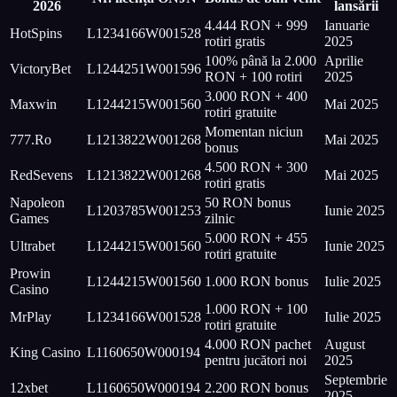
2026
lansării
4.444 RON + 999
Ianuarie
HotSpins
L1234166W001528
rotiri gratis
2025
100% până la 2.000
Aprilie
VictoryBet
L1244251W001596
RON + 100 rotiri
2025
3.000 RON + 400
Maxwin
L1244215W001560
Mai 2025
rotiri gratuite
Momentan niciun
777.Ro
L1213822W001268
Mai 2025
bonus
4.500 RON + 300
RedSevens
L1213822W001268
Mai 2025
rotiri gratis
Napoleon
50 RON bonus
L1203785W001253
Iunie 2025
Games
zilnic
5.000 RON + 455
Ultrabet
L1244215W001560
Iunie 2025
rotiri gratuite
Prowin
L1244215W001560
1.000 RON bonus
Iulie 2025
Casino
1.000 RON + 100
MrPlay
L1234166W001528
Iulie 2025
rotiri gratuite
4.000 RON pachet
August
King Casino
L1160650W000194
pentru jucători noi
2025
Septembrie
12xbet
L1160650W000194
2.200 RON bonus
2025