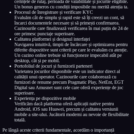
cerințele de rulaj, perioada de valabilitate și jocurile eligibile.
Un bonus generos cu condiții imposibile nu merită atenția ta.
Procesul de înregistrare și verificare KYC
Evaluăm cât de simplu și rapid este să îți creezi un cont, să
încarci documentele necesare și să primești confirmarea.
Cazinourile care finalizează verificarea în mai puțin de 24 de
ore primesc punctaje superioare.
Calitatea platformei și designul interfaței
Navigarea intuitivă, timpii de încărcare și optimizarea pentru
diferite dispozitive sunt criterii pe care le evaluăm cu atenție.
Un cazino online trebuie să funcționeze impecabil atât pe
desktop, cât și pe mobil.
Portofoliul de jocuri și furnizorii parteneri
Varietatea jocurilor disponibile este un indicator direct al
calității unui operator. Cazinourile care colaborează cu
furnizori de renume precum Pragmatic Play, NetEnt, EGT
Digital sau Amusnet sunt cele care oferă experiențe de joc
superioare.
Experiența pe dispozitive mobile
Verificăm dacă platforma oferă aplicații native pentru
Android, iOS sau Huawei, precum și calitatea versiunii
mobile a site-ului. Jucătorii moderni au nevoie de flexibilitate
totală.
Pe lângă aceste criterii fundamentale, acordăm o importanță