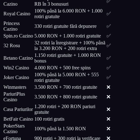
✅
Cazino
RB în 3 bonusuri
100% până la 6.000 RON + 1.000
Royal Casino
✅
rotiri gratuite
Princess
330 rotiri gratuite fără depunere
✅
Cazino
Spin.ro Cazino
5.000 RON + 1.000 rotiri gratuite
✅
32 rotiri la înregistrare + 100% până
32 Rosu
✅
la 3.200 RON + 200 rotiri extra
1.150 rotiri gratuite + 1.000 RON
Betano Cazino
✅
bonus
Win2 Casino
4.000 RON + 500 free spins
✅
100% până la 5.000 RON + 555
Joker Casino
✅
rotiri gratuite
Winmasters
3.500 RON + 700 rotiri gratuite
❌
PariuriPlus
3.500 RON + 800 rotiri gratuite
❌
Casino
1.200 rotiri + 200 RON pariuri
Casa Pariurilor
❌
gratuite
BetFair Casino
100 rotiri gratis
❌
PokerStars
100% până la 1.500 RON
❌
Cazino
eFortuna
900 rotiri + 300 rotiri la verificare
❌