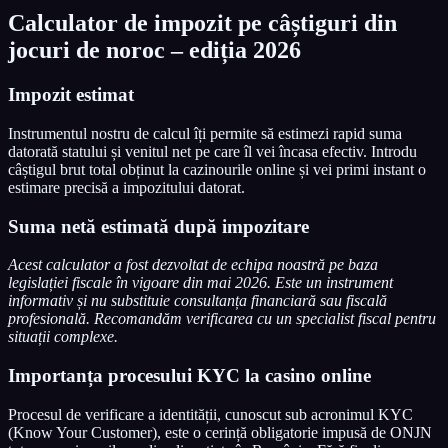
Calculator de impozit pe câștiguri din
jocuri de noroc – ediția 2026
Impozit estimat
Instrumentul nostru de calcul îți permite să estimezi rapid suma
datorată statului și venitul net pe care îl vei încasa efectiv. Introdu
câștigul brut total obținut la cazinourile online și vei primi instant o
estimare precisă a impozitului datorat.
Suma netă estimată după impozitare
Acest calculator a fost dezvoltat de echipa noastră pe baza
legislației fiscale în vigoare din mai 2026. Este un instrument
informativ și nu substituie consultanța financiară sau fiscală
profesională. Recomandăm verificarea cu un specialist fiscal pentru
situații complexe.
Importanța procesului KYC la casino online
Procesul de verificare a identității, cunoscut sub acronimul KYC
(Know Your Customer), este o cerință obligatorie impusă de ONJN