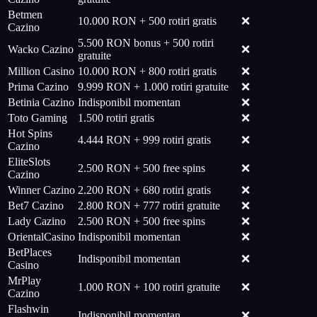
Betmen
10.000 RON + 500 rotiri gratis
❌
Cazino
5.500 RON bonus + 500 rotiri
Wacko Cazino
❌
gratuite
Million Casino
10.000 RON + 800 rotiri gratis
❌
Prima Cazino
9.999 RON + 1.000 rotiri gratuite
❌
Betinia Cazino
Indisponibil momentan
❌
Toto Gaming
1.500 rotiri gratis
❌
Hot Spins
4.444 RON + 999 rotiri gratis
❌
Cazino
EliteSlots
2.500 RON + 500 free spins
❌
Cazino
Winner Cazino
2.200 RON + 680 rotiri gratis
❌
Bet7 Cazino
2.800 RON + 777 rotiri gratuite
❌
Lady Cazino
2.500 RON + 500 free spins
❌
OrientalCasino
Indisponibil momentan
❌
BetPlaces
Indisponibil momentan
❌
Casino
MrPlay
1.000 RON + 100 rotiri gratuite
❌
Cazino
Flashwin
Indisponibil momentan
❌