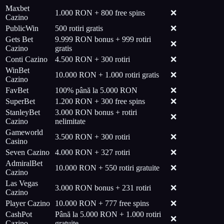
Maxbet
1.000 RON + 800 free spins
❌
Cazino
PublicWin
500 rotiri gratis
❌
Gets Bet
9.999 RON bonus + 999 rotiri
❌
Cazino
gratis
Conti Cazino
4.500 RON + 300 rotiri
❌
WinBet
10.000 RON + 1.000 rotiri gratis
❌
Cazino
FavBet
100% până la 5.000 RON
❌
SuperBet
1.200 RON + 300 free spins
❌
StanleyBet
3.000 RON bonus + rotiri
❌
Cazino
nelimitate
Gameworld
3.500 RON + 300 rotiri
❌
Casino
Seven Cazino
4.000 RON + 327 rotiri
❌
AdmiralBet
10.000 RON + 550 rotiri gratuite
❌
Cazino
Las Vegas
3.000 RON bonus + 231 rotiri
❌
Cazino
Player Cazino
10.000 RON + 777 free spins
❌
CashPot
Până la 5.000 RON + 1.000 rotiri
❌
Cazino
gratuite