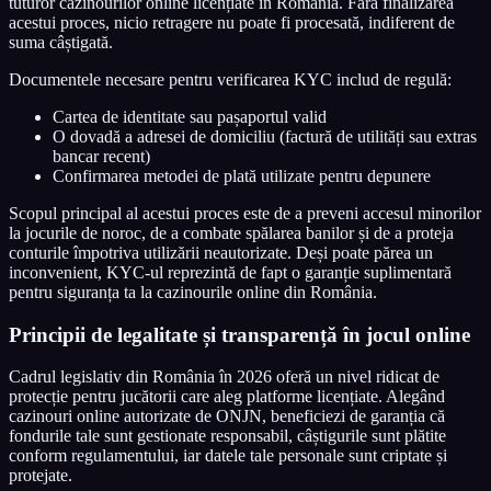
tuturor cazinourilor online licențiate în România. Fără finalizarea
acestui proces, nicio retragere nu poate fi procesată, indiferent de
suma câștigată.
Documentele necesare pentru verificarea KYC includ de regulă:
Cartea de identitate sau pașaportul valid
O dovadă a adresei de domiciliu (factură de utilități sau extras
bancar recent)
Confirmarea metodei de plată utilizate pentru depunere
Scopul principal al acestui proces este de a preveni accesul minorilor
la jocurile de noroc, de a combate spălarea banilor și de a proteja
conturile împotriva utilizării neautorizate. Deși poate părea un
inconvenient, KYC-ul reprezintă de fapt o garanție suplimentară
pentru siguranța ta la cazinourile online din România.
Principii de legalitate și transparență în jocul online
Cadrul legislativ din România în 2026 oferă un nivel ridicat de
protecție pentru jucătorii care aleg platforme licențiate. Alegând
cazinouri online autorizate de ONJN, beneficiezi de garanția că
fondurile tale sunt gestionate responsabil, câștigurile sunt plătite
conform regulamentului, iar datele tale personale sunt criptate și
protejate.