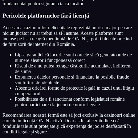
fundamental pentru siguranța ta ca jucător.
Pericolele platformelor fără licență
Accesarea cazinourilor nelicențiate reprezintă un risc major pe care
niciun jucător nu ar trebui să și-l asume. Aceste platforme sunt
incluse pe lista neagră menținută de ONJN și pot fi blocate oricând
de furnizorii de internet din România.
Lipsa garanției că jocurile sunt corecte și că generatoarele de
numere aleatorii funcționează corect
Riscul de a nu putea retrage câștigurile acumulate, indiferent
de sumă
Expunerea datelor personale și financiare la posibile fraude
sau furturi de identitate
Absența oricărei forme de protecție legală în cazul unui litigiu
cu operatorul
Posibilitatea de a fi sancționat conform legislației române
pentru participarea la jocuri de noroc ilegale
Recomandarea noastră fermă este să joci exclusiv la cazinouri online
care dețin licență ONJN activă. Doar astfel ai certitudinea că
fondurile tale sunt protejate și că experiența de joc se desfășoară în
condiții legale și sigure.