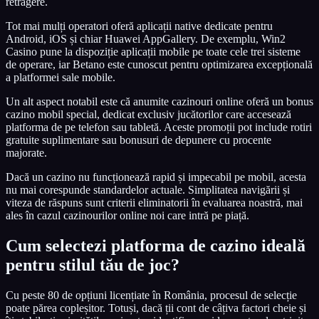
retragere.
Tot mai mulți operatori oferă aplicații native dedicate pentru
Android, iOS și chiar Huawei AppGallery. De exemplu, Win2
Casino pune la dispoziție aplicații mobile pe toate cele trei sisteme
de operare, iar Betano este cunoscut pentru optimizarea excepțională
a platformei sale mobile.
Un alt aspect notabil este că anumite cazinouri online oferă un bonus
cazino mobil special, dedicat exclusiv jucătorilor care accesează
platforma de pe telefon sau tabletă. Aceste promoții pot include rotiri
gratuite suplimentare sau bonusuri de depunere cu procente
majorate.
Dacă un cazino nu funcționează rapid și impecabil pe mobil, acesta
nu mai corespunde standardelor actuale. Simplitatea navigării și
viteza de răspuns sunt criterii eliminatorii în evaluarea noastră, mai
ales în cazul cazinourilor online noi care intră pe piață.
Cum selectezi platforma de cazino ideală
pentru stilul tău de joc?
Cu peste 80 de opțiuni licențiate în România, procesul de selecție
poate părea copleșitor. Totuși, dacă ții cont de câțiva factori cheie și