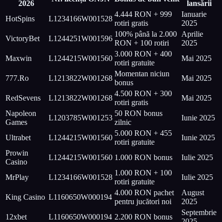
2026
lansării
4.444 RON + 999
Ianuarie
HotSpins
L1234166W001528
rotiri gratis
2025
100% până la 2.000
Aprilie
VictoryBet
L1244251W001596
RON + 100 rotiri
2025
3.000 RON + 400
Maxwin
L1244215W001560
Mai 2025
rotiri gratuite
Momentan niciun
777.Ro
L1213822W001268
Mai 2025
bonus
4.500 RON + 300
RedSevens
L1213822W001268
Mai 2025
rotiri gratis
Napoleon
50 RON bonus
L1203785W001253
Iunie 2025
Games
zilnic
5.000 RON + 455
Ultrabet
L1244215W001560
Iunie 2025
rotiri gratuite
Prowin
L1244215W001560
1.000 RON bonus
Iulie 2025
Casino
1.000 RON + 100
MrPlay
L1234166W001528
Iulie 2025
rotiri gratuite
4.000 RON pachet
August
King Casino
L1160650W000194
pentru jucători noi
2025
Septembrie
12xbet
L1160650W000194
2.200 RON bonus
2025