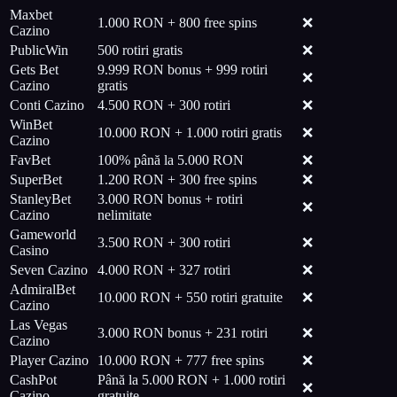
Maxbet
1.000 RON + 800 free spins
❌
Cazino
PublicWin
500 rotiri gratis
❌
Gets Bet
9.999 RON bonus + 999 rotiri
❌
Cazino
gratis
Conti Cazino
4.500 RON + 300 rotiri
❌
WinBet
10.000 RON + 1.000 rotiri gratis
❌
Cazino
FavBet
100% până la 5.000 RON
❌
SuperBet
1.200 RON + 300 free spins
❌
StanleyBet
3.000 RON bonus + rotiri
❌
Cazino
nelimitate
Gameworld
3.500 RON + 300 rotiri
❌
Casino
Seven Cazino
4.000 RON + 327 rotiri
❌
AdmiralBet
10.000 RON + 550 rotiri gratuite
❌
Cazino
Las Vegas
3.000 RON bonus + 231 rotiri
❌
Cazino
Player Cazino
10.000 RON + 777 free spins
❌
CashPot
Până la 5.000 RON + 1.000 rotiri
❌
Cazino
gratuite