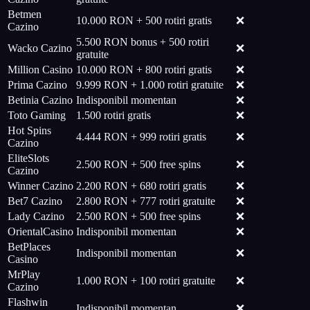
Betmen
10.000 RON + 500 rotiri gratis
❌
Cazino
5.500 RON bonus + 500 rotiri
Wacko Cazino
❌
gratuite
Million Casino
10.000 RON + 800 rotiri gratis
❌
Prima Cazino
9.999 RON + 1.000 rotiri gratuite
❌
Betinia Cazino
Indisponibil momentan
❌
Toto Gaming
1.500 rotiri gratis
❌
Hot Spins
4.444 RON + 999 rotiri gratis
❌
Cazino
EliteSlots
2.500 RON + 500 free spins
❌
Cazino
Winner Cazino
2.200 RON + 680 rotiri gratis
❌
Bet7 Cazino
2.800 RON + 777 rotiri gratuite
❌
Lady Cazino
2.500 RON + 500 free spins
❌
OrientalCasino
Indisponibil momentan
❌
BetPlaces
Indisponibil momentan
❌
Casino
MrPlay
1.000 RON + 100 rotiri gratuite
❌
Cazino
Flashwin
Indisponibil momentan
❌