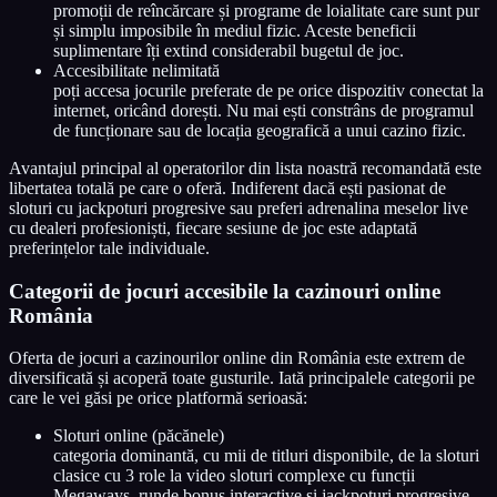
promoții de reîncărcare și programe de loialitate care sunt pur
și simplu imposibile în mediul fizic. Aceste beneficii
suplimentare îți extind considerabil bugetul de joc.
Accesibilitate nelimitată
poți accesa jocurile preferate de pe orice dispozitiv conectat la
internet, oricând dorești. Nu mai ești constrâns de programul
de funcționare sau de locația geografică a unui cazino fizic.
Avantajul principal al operatorilor din lista noastră recomandată este
libertatea totală pe care o oferă. Indiferent dacă ești pasionat de
sloturi cu jackpoturi progresive sau preferi adrenalina meselor live
cu dealeri profesioniști, fiecare sesiune de joc este adaptată
preferințelor tale individuale.
Categorii de jocuri accesibile la cazinouri online
România
Oferta de jocuri a cazinourilor online din România este extrem de
diversificată și acoperă toate gusturile. Iată principalele categorii pe
care le vei găsi pe orice platformă serioasă:
Sloturi online (păcănele)
categoria dominantă, cu mii de titluri disponibile, de la sloturi
clasice cu 3 role la video sloturi complexe cu funcții
Megaways, runde bonus interactive și jackpoturi progresive