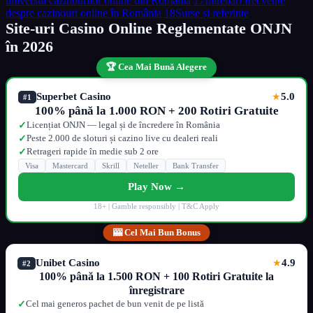
universul cazinourilor online din România
17
Întrebări frecvente
despre cazinouri online în România
18
Surse și referințe
Site-uri Casino Online Reglementate ONJN
în 2026
🏆 Cea Mai Bună Alegere
Superbet Casino
5.0
★
#1
100% până la 1.000 RON + 200 Rotiri Gratuite
Licențiat ONJN — legal și de încredere în România
✓
Peste 2.000 de sloturi și cazino live cu dealeri reali
✓
Retrageri rapide în medie sub 2 ore
✓
Visa
Mastercard
Skrill
Neteller
Bank Transfer
Play Now →
18+ | Gamble responsibly | T&C Apply
🎰 Cel Mai Bun Bonus
Unibet Casino
4.9
★
#2
100% până la 1.500 RON + 100 Rotiri Gratuite la
înregistrare
Cel mai generos pachet de bun venit de pe listă
✓