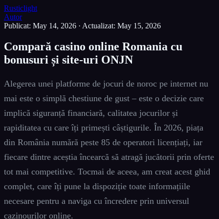
Rusticlight
Autor
Publicat: May 14, 2026
·
Actualizat: May 15, 2026
Compară casino online Romania cu
bonusuri și site-uri ONJN
Alegerea unei platforme de jocuri de noroc pe internet nu
mai este o simplă chestiune de gust – este o decizie care
implică siguranță financiară, calitatea jocurilor și
rapiditatea cu care îți primești câștigurile. În 2026, piața
din România numără peste 85 de operatori licențiați, iar
fiecare dintre aceștia încearcă să atragă jucătorii prin oferte
tot mai competitive. Tocmai de aceea, am creat acest ghid
complet, care îți pune la dispoziție toate informațiile
necesare pentru a naviga cu încredere prin universul
cazinourilor online.