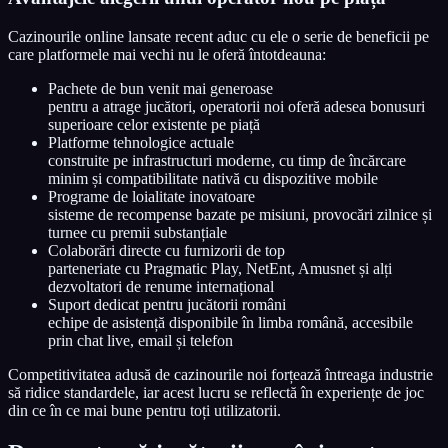
Cazinourile online lansate recent aduc cu ele o serie de beneficii pe
care platformele mai vechi nu le oferă întotdeauna:
Pachete de bun venit mai generoase
pentru a atrage jucători, operatorii noi oferă adesea bonusuri
superioare celor existente pe piață
Platforme tehnologice actuale
construite pe infrastructuri moderne, cu timp de încărcare
minim și compatibilitate nativă cu dispozitive mobile
Programe de loialitate inovatoare
sisteme de recompense bazate pe misiuni, provocări zilnice și
turnee cu premii substanțiale
Colaborări directe cu furnizorii de top
parteneriate cu Pragmatic Play, NetEnt, Amusnet și alți
dezvoltatori de renume internațional
Suport dedicat pentru jucătorii români
echipe de asistență disponibile în limba română, accesibile
prin chat live, email și telefon
Competitivitatea adusă de cazinourile noi forțează întreaga industrie
să ridice standardele, iar acest lucru se reflectă în experiențe de joc
din ce în ce mai bune pentru toți utilizatorii.