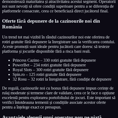
demonstrează maturitatea și atractivitatea acestui segment. Operatorii
noi sunt nevoiți să ofere condiții superioare pentru a se diferenția de
platformele consacrate, ceea ce beneficiază direct jucătorul final.
Oferte fără depunere de la cazinourile noi din
România
Un trend tot mai vizibil în rândul cazinourilor noi este oferirea de
rotiri gratuite fără depunere la înregistrare sau la verificarea contului.
Aceste promoții sunt ideale pentru jucătorii care doresc să testeze
platforma și jocurile disponibile fără a risca bani reali.
Princess Cazino – 330 rotiri gratuite fără depunere
PowerBet – 234 rotiri gratuite fără depunere
Royal Slots – 300 rotiri gratuite fără depunere
Spin.ro – 125 rotiri gratuite fără depunere
32 Rosu – 32 rotiri la înregistrare, fără condiție de depunere
De regulă, cazinourile noi cu bonus fără depunere impun cerințe de
rulaj moderate și termene clare de validare, ceea ce le face o opțiune
excelentă pentru explorarea portofoliului de jocuri. Este important să
verifici întotdeauna termenii și condițiile asociate acestor oferte
pentru a înțelege exact ce presupun.
Avantajele alegerii unui operator nou pe piață