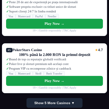
Peste 20 de ani de experiență pe piața internațională
✓
Software propriu exclusiv cu titluri unice de sloturi
✓
Suport clienți 24/7 în limba română
✓
Visa
Mastercard
PayPal
Neteller
Play Now →
18+ | Gamble responsibly | T&C Apply
PokerStars Casino
4.7
★
#5
100% până la 2.000 RON la primul depozit
Brand de top cu reputație globală verificată
✓
Poker live și sloturi premium sub același cont
✓
Program VIP cu recompense zilnice și cashback
✓
Visa
Mastercard
Skrill
Bank Transfer
Play Now →
18+ | Gamble responsibly | T&C Apply
Show 5 More Casinos ▼