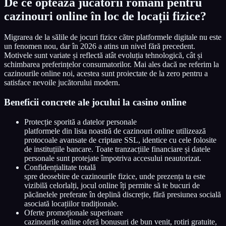
De ce optează jucătorii români pentru
cazinouri online în loc de locații fizice?
Migrarea de la sălile de jocuri fizice către platformele digitale nu este
un fenomen nou, dar în 2026 a atins un nivel fără precedent.
Motivele sunt variate și reflectă atât evoluția tehnologică, cât și
schimbarea preferințelor consumatorilor. Mai ales dacă ne referim la
cazinourile online noi, acestea sunt proiectate de la zero pentru a
satisface nevoile jucătorului modern.
Beneficii concrete ale jocului la casino online
Protecție sporită a datelor personale
platformele din lista noastră de cazinouri online utilizează
protocoale avansate de criptare SSL, identice cu cele folosite
de instituțiile bancare. Toate tranzacțiile financiare și datele
personale sunt protejate împotriva accesului neautorizat.
Confidențialitate totală
spre deosebire de cazinourile fizice, unde prezența ta este
vizibilă celorlalți, jocul online îți permite să te bucuri de
păcănelele preferate în deplină discreție, fără presiunea socială
asociată locațiilor tradiționale.
Oferte promoționale superioare
cazinourile online oferă bonusuri de bun venit, rotiri gratuite,