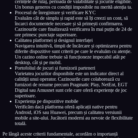
cerințele de rulaj, perioada de valabilitate și jocurile eligibile.
Un bonus generos cu condiții imposibile nu merită atenția ta.
Procesul de înregistrare și verificare KYC
Evaluăm cât de simplu și rapid este să îți creezi un cont, să
încarci documentele necesare și să primești confirmarea.
Cazinourile care finalizează verificarea în mai puțin de 24 de
ore primesc punctaje superioare.
Calitatea platformei și designul interfaței
Navigarea intuitivă, timpii de încărcare și optimizarea pentru
diferite dispozitive sunt criterii pe care le evaluăm cu atenție.
Un cazino online trebuie să funcționeze impecabil atât pe
desktop, cât și pe mobil.
Portofoliul de jocuri și furnizorii parteneri
Varietatea jocurilor disponibile este un indicator direct al
calității unui operator. Cazinourile care colaborează cu
furnizori de renume precum Pragmatic Play, NetEnt, EGT
Digital sau Amusnet sunt cele care oferă experiențe de joc
superioare.
Experiența pe dispozitive mobile
Verificăm dacă platforma oferă aplicații native pentru
Android, iOS sau Huawei, precum și calitatea versiunii
mobile a site-ului. Jucătorii moderni au nevoie de flexibilitate
totală.
Pe lângă aceste criterii fundamentale, acordăm o importanță