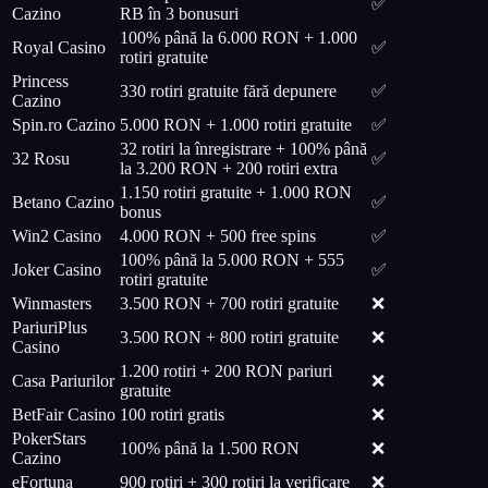
✅
Cazino
RB în 3 bonusuri
100% până la 6.000 RON + 1.000
Royal Casino
✅
rotiri gratuite
Princess
330 rotiri gratuite fără depunere
✅
Cazino
Spin.ro Cazino
5.000 RON + 1.000 rotiri gratuite
✅
32 rotiri la înregistrare + 100% până
32 Rosu
✅
la 3.200 RON + 200 rotiri extra
1.150 rotiri gratuite + 1.000 RON
Betano Cazino
✅
bonus
Win2 Casino
4.000 RON + 500 free spins
✅
100% până la 5.000 RON + 555
Joker Casino
✅
rotiri gratuite
Winmasters
3.500 RON + 700 rotiri gratuite
❌
PariuriPlus
3.500 RON + 800 rotiri gratuite
❌
Casino
1.200 rotiri + 200 RON pariuri
Casa Pariurilor
❌
gratuite
BetFair Casino
100 rotiri gratis
❌
PokerStars
100% până la 1.500 RON
❌
Cazino
eFortuna
900 rotiri + 300 rotiri la verificare
❌