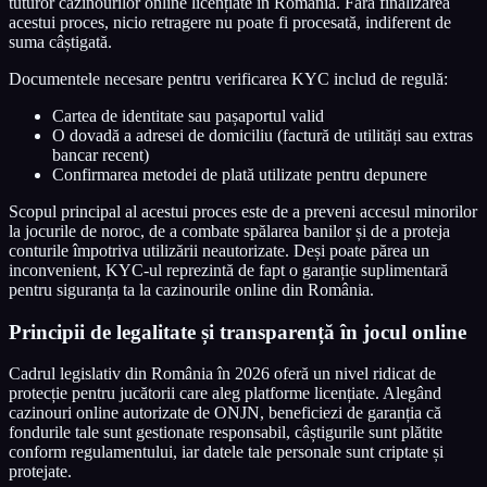
tuturor cazinourilor online licențiate în România. Fără finalizarea
acestui proces, nicio retragere nu poate fi procesată, indiferent de
suma câștigată.
Documentele necesare pentru verificarea KYC includ de regulă:
Cartea de identitate sau pașaportul valid
O dovadă a adresei de domiciliu (factură de utilități sau extras
bancar recent)
Confirmarea metodei de plată utilizate pentru depunere
Scopul principal al acestui proces este de a preveni accesul minorilor
la jocurile de noroc, de a combate spălarea banilor și de a proteja
conturile împotriva utilizării neautorizate. Deși poate părea un
inconvenient, KYC-ul reprezintă de fapt o garanție suplimentară
pentru siguranța ta la cazinourile online din România.
Principii de legalitate și transparență în jocul online
Cadrul legislativ din România în 2026 oferă un nivel ridicat de
protecție pentru jucătorii care aleg platforme licențiate. Alegând
cazinouri online autorizate de ONJN, beneficiezi de garanția că
fondurile tale sunt gestionate responsabil, câștigurile sunt plătite
conform regulamentului, iar datele tale personale sunt criptate și
protejate.