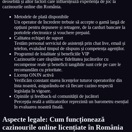
deosebită și altor factori care influențează experiența de joc la
cazinourile online din România.
Metodele de plată disponibile
Un operator de încredere trebuie să accepte o gamă largă de
opțiuni pentru depunere și retragere, de la carduri bancare la
portofele electronice și vouchere prepaid.
Calitatea echipei de suport
Testăm personal serviciul de asistență prin chat live, email și
telefon, evaluând timpul de răspuns și competența agenților.
Programul de loialitate și beneficiile VIP
Cazinourile care răsplătesc fidelitatea jucătorilor cu
recompense reale și beneficii tangibile sunt cele pe care le
recomandăm cu prioritate.
Licența ONJN activă
Verificăm constant starea licențelor tuturor operatorilor din
lista noastră, asigurându-ne că fiecare cazino respectă
legislația în vigoare.
Opiniile și feedback-ul comunității de jucători
Percepția reală a utilizatorilor reprezintă un barometru esențial
în evaluarea noastră finală.
Aspecte legale: Cum funcționează
cazinourile online licențiate în România