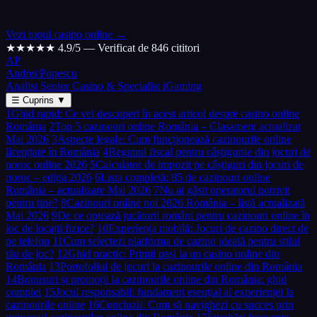
Vezi topul casino online →
★★★★★
4.9/5 — Verificat de 846 cititori
AP
Andrei Popescu
Analist Senior Casino & Specialist iGaming
☰
Cuprins
▼
1
Ghid rapid: Ce vei descoperi în acest articol despre casino online
România
2
Top 5 cazinouri online România – Clasament actualizat
Mai 2026
3
Aspecte legale: Cum funcționează cazinourile online
licențiate în România
4
Regimul fiscal pentru câștigurile din jocuri de
noroc online 2026
5
Calculator de impozit pe câștiguri din jocuri de
noroc – ediția 2026
6
Lista completă: 85 de cazinouri online
România – actualizare Mai 2026
7
Nu ai găsit operatorul potrivit
pentru tine?
8
Cazinouri online noi 2026 România – listă actualizată
Mai 2026
9
De ce optează jucătorii români pentru cazinouri online în
loc de locații fizice?
10
Experiența mobilă: Jocuri de cazino direct de
pe telefon
11
Cum selectezi platforma de cazino ideală pentru stilul
tău de joc?
12
Ghid practic: Primii pași la un casino online din
România
13
Portofoliul de jocuri la cazinourile online din România
14
Bonusuri și promoții la cazinourile online din România: ghid
complet
15
Jocul responsabil: fundament esențial al experienței la
cazinourile online
16
Concluzii: Cum să navighezi cu succes prin