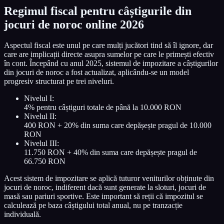
Regimul fiscal pentru câștigurile din
jocuri de noroc online 2026
Aspectul fiscal este unul pe care mulți jucători tind să îl ignore, dar
care are implicații directe asupra sumelor pe care le primești efectiv
în cont. Începând cu anul 2025, sistemul de impozitare a câștigurilor
din jocuri de noroc a fost actualizat, aplicându-se un model
progresiv structurat pe trei niveluri.
Nivelul I:
4% pentru câștiguri totale de până la 10.000 RON
Nivelul II:
400 RON + 20% din suma care depășește pragul de 10.000
RON
Nivelul III:
11.750 RON + 40% din suma care depășește pragul de
66.750 RON
Acest sistem de impozitare se aplică tuturor veniturilor obținute din
jocuri de noroc, indiferent dacă sunt generate la sloturi, jocuri de
masă sau pariuri sportive. Este important să reții că impozitul se
calculează pe baza câștigului total anual, nu pe tranzacție
individuală.