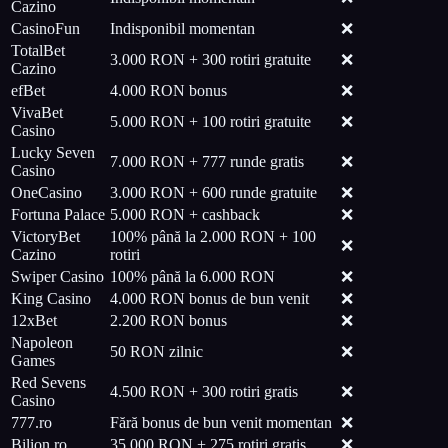
Cazino
CasinoFun
Indisponibil momentan
❌
TotalBet
3.000 RON + 300 rotiri gratuite
❌
Cazino
efBet
4.000 RON bonus
❌
VivaBet
5.000 RON + 100 rotiri gratuite
❌
Casino
Lucky Seven
7.000 RON + 777 runde gratis
❌
Casino
OneCasino
3.000 RON + 600 runde gratuite
❌
Fortuna Palace
5.000 RON + cashback
❌
VictoryBet
100% până la 2.000 RON + 100
❌
Cazino
rotiri
Swiper Casino
100% până la 6.000 RON
❌
King Casino
4.000 RON bonus de bun venit
❌
12xBet
2.200 RON bonus
❌
Napoleon
50 RON zilnic
❌
Games
Red Sevens
4.500 RON + 300 rotiri gratis
❌
Casino
777.ro
Fără bonus de bun venit momentan
❌
Bilion.ro
35.000 RON + 275 rotiri gratis
❌