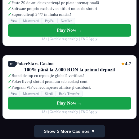
Peste 20 de ani de experiență pe piața internațională
✓
Software propriu exclusiv cu titluri unice de sloturi
✓
Suport clienți 24/7 în limba română
✓
Visa
Mastercard
PayPal
Neteller
Play Now →
18+ | Gamble responsibly | T&C Apply
PokerStars Casino
4.7
★
#5
100% până la 2.000 RON la primul depozit
Brand de top cu reputație globală verificată
✓
Poker live și sloturi premium sub același cont
✓
Program VIP cu recompense zilnice și cashback
✓
Visa
Mastercard
Skrill
Bank Transfer
Play Now →
18+ | Gamble responsibly | T&C Apply
Show 5 More Casinos ▼