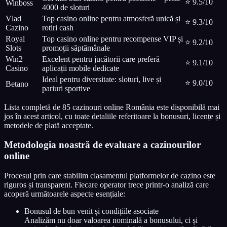
⭐ 9.5/10
Winboss
4000 de sloturi
Vlad
Top casino online pentru atmosferă unică și
⭐ 9.3/10
Cazino
rotiri cash
Royal
Top casino online pentru recompense VIP și
⭐ 9.2/10
Slots
promoții săptămânale
Win2
Excelent pentru jucătorii care preferă
⭐ 9.1/10
Casino
aplicații mobile dedicate
Ideal pentru diversitate: sloturi, live și
⭐ 9.0/10
Betano
pariuri sportive
Lista completă de 85 cazinouri online România este disponibilă mai
jos în acest articol, cu toate detaliile referitoare la bonusuri, licențe și
metodele de plată acceptate.
Metodologia noastră de evaluare a cazinourilor
online
Procesul prin care stabilim clasamentul platformelor de cazino este
riguros și transparent. Fiecare operator trece printr-o analiză care
acoperă următoarele aspecte esențiale:
Bonusul de bun venit și condițiile asociate
Analizăm nu doar valoarea nominală a bonusului, ci și