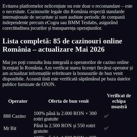
Evitarea platformelor nelicențiate nu este doar o recomandare – este
o necesitate. Cazinourile legale din România respectă standarde
internaționale de securitate și sunt auditate periodic de companii
independente precum eCogra sau BMM Testlabs, asigurând
corectitudinea jocurilor și transparența operațiunilor.
Lista completă: 85 de cazinouri online
România – actualizare Mai 2026
Mai jos poți consulta lista integrală a operatorilor de cazino online
licențiați în România. Am verificat starea licenței fiecărui operator și
am actualizat informațiile referitoare la bonusurile de bun venit
disponibile. Această listă este verificată săptămânal pe baza datelor
publice furnizate de ONJN.
Verificat de
Operator
Oferta de bun venit
echipa
noastră
100% până la 2.000 RON + 300
888 Cazino
✅
rotiri gratuite
Până la 2.500 RON și 550 rotiri
Mr Bit
✅
gratuite