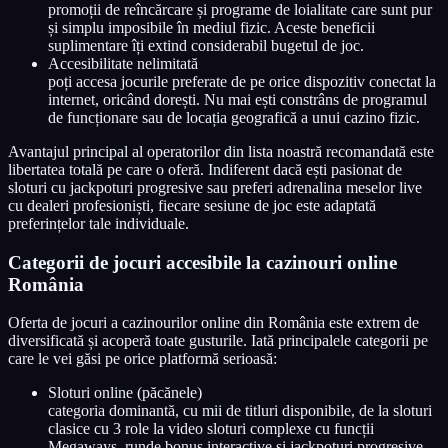
promoții de reîncărcare și programe de loialitate care sunt pur
și simplu imposibile în mediul fizic. Aceste beneficii
suplimentare îți extind considerabil bugetul de joc.
Accesibilitate nelimitată
poți accesa jocurile preferate de pe orice dispozitiv conectat la
internet, oricând dorești. Nu mai ești constrâns de programul
de funcționare sau de locația geografică a unui cazino fizic.
Avantajul principal al operatorilor din lista noastră recomandată este
libertatea totală pe care o oferă. Indiferent dacă ești pasionat de
sloturi cu jackpoturi progresive sau preferi adrenalina meselor live
cu dealeri profesioniști, fiecare sesiune de joc este adaptată
preferințelor tale individuale.
Categorii de jocuri accesibile la cazinouri online
România
Oferta de jocuri a cazinourilor online din România este extrem de
diversificată și acoperă toate gusturile. Iată principalele categorii pe
care le vei găsi pe orice platformă serioasă:
Sloturi online (păcănele)
categoria dominantă, cu mii de titluri disponibile, de la sloturi
clasice cu 3 role la video sloturi complexe cu funcții
Megaways, runde bonus interactive și jackpoturi progresive