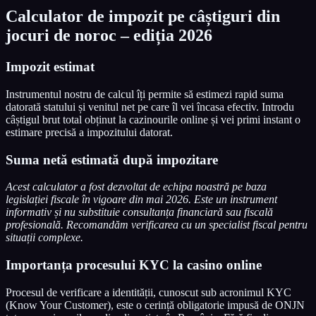
Calculator de impozit pe câștiguri din
jocuri de noroc – ediția 2026
Impozit estimat
Instrumentul nostru de calcul îți permite să estimezi rapid suma
datorată statului și venitul net pe care îl vei încasa efectiv. Introdu
câștigul brut total obținut la cazinourile online și vei primi instant o
estimare precisă a impozitului datorat.
Suma netă estimată după impozitare
Acest calculator a fost dezvoltat de echipa noastră pe baza
legislației fiscale în vigoare din mai 2026. Este un instrument
informativ și nu substituie consultanța financiară sau fiscală
profesională. Recomandăm verificarea cu un specialist fiscal pentru
situații complexe.
Importanța procesului KYC la casino online
Procesul de verificare a identității, cunoscut sub acronimul KYC
(Know Your Customer), este o cerință obligatorie impusă de ONJN