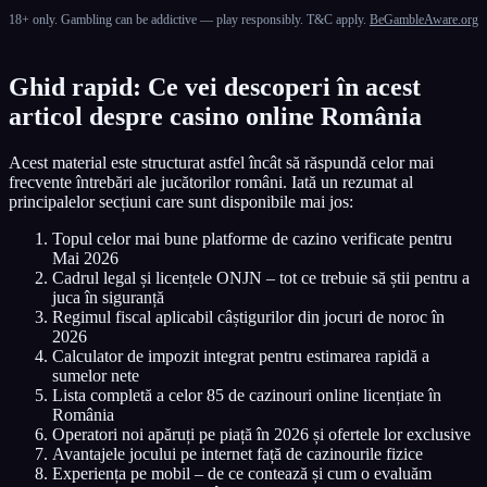
18+ only. Gambling can be addictive — play responsibly. T&C apply.
BeGambleAware.org
Ghid rapid: Ce vei descoperi în acest
articol despre casino online România
Acest material este structurat astfel încât să răspundă celor mai
frecvente întrebări ale jucătorilor români. Iată un rezumat al
principalelor secțiuni care sunt disponibile mai jos:
Topul celor mai bune platforme de cazino verificate pentru
Mai 2026
Cadrul legal și licențele ONJN – tot ce trebuie să știi pentru a
juca în siguranță
Regimul fiscal aplicabil câștigurilor din jocuri de noroc în
2026
Calculator de impozit integrat pentru estimarea rapidă a
sumelor nete
Lista completă a celor 85 de cazinouri online licențiate în
România
Operatori noi apăruți pe piață în 2026 și ofertele lor exclusive
Avantajele jocului pe internet față de cazinourile fizice
Experiența pe mobil – de ce contează și cum o evaluăm