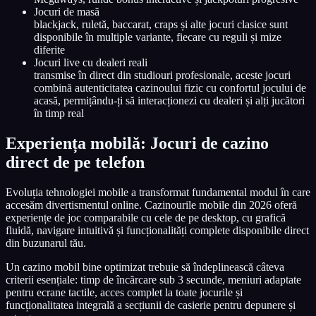
Jocuri de masă
blackjack, ruletă, baccarat, craps și alte jocuri clasice sunt
disponibile în multiple variante, fiecare cu reguli și mize
diferite
Jocuri live cu dealeri reali
transmise în direct din studiouri profesionale, aceste jocuri
combină autenticitatea cazinoului fizic cu confortul jocului de
acasă, permițându-ți să interacționezi cu dealeri și alți jucători
în timp real
Experiența mobilă: Jocuri de cazino
direct de pe telefon
Evoluția tehnologiei mobile a transformat fundamental modul în care
accesăm divertismentul online. Cazinourile mobile din 2026 oferă
experiențe de joc comparabile cu cele de pe desktop, cu grafică
fluidă, navigare intuitivă și funcționalități complete disponibile direct
din buzunarul tău.
Un cazino mobil bine optimizat trebuie să îndeplinească câteva
criterii esențiale: timp de încărcare sub 3 secunde, meniuri adaptate
pentru ecrane tactile, acces complet la toate jocurile și
funcționalitatea integrală a secțiunii de casierie pentru depunere și