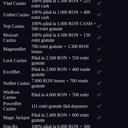
100% până la 1.500 RON + 225
Vlad Cazino
✅
rotiri cash
100% până la 1.000 RON + 400
Unibet Cazino
✅
rotiri cash
100% până la 1.000 RON CASH +
Yoji Casino
✅
500 rotiri gratuite
Mozzart
100% până la 4.500 RON + 150
✅
Cazino
rotiri gratuite
700 rotiri gratuite + 3.300 RON
MagnumBet
✅
bonus
Până la 2.500 RON + 550 rotiri
Luck Cazino
✅
gratuite
Până la 2.000 RON + 400 runde
ExcelBet
✅
gratuite
7.000 RON bonus + 700 runde
NetBet Casino
✅
gratuite
WinBoss
Până la 4.000 RON + 700 rotiri
✅
Cazino
PowerBet
111 rotiri gratuite fără depunere
✅
Cazino
Până la 2.400 RON + 600 rotiri
Magic Jackpot
✅
gratuite
Don.Ro
100% până la 6.000 RON + 300