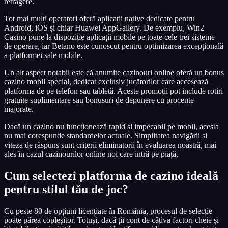
retragere.
Tot mai mulți operatori oferă aplicații native dedicate pentru
Android, iOS și chiar Huawei AppGallery. De exemplu, Win2
Casino pune la dispoziție aplicații mobile pe toate cele trei sisteme
de operare, iar Betano este cunoscut pentru optimizarea excepțională
a platformei sale mobile.
Un alt aspect notabil este că anumite cazinouri online oferă un bonus
cazino mobil special, dedicat exclusiv jucătorilor care accesează
platforma de pe telefon sau tabletă. Aceste promoții pot include rotiri
gratuite suplimentare sau bonusuri de depunere cu procente
majorate.
Dacă un cazino nu funcționează rapid și impecabil pe mobil, acesta
nu mai corespunde standardelor actuale. Simplitatea navigării și
viteza de răspuns sunt criterii eliminatorii în evaluarea noastră, mai
ales în cazul cazinourilor online noi care intră pe piață.
Cum selectezi platforma de cazino ideală
pentru stilul tău de joc?
Cu peste 80 de opțiuni licențiate în România, procesul de selecție
poate părea copleșitor. Totuși, dacă ții cont de câțiva factori cheie și