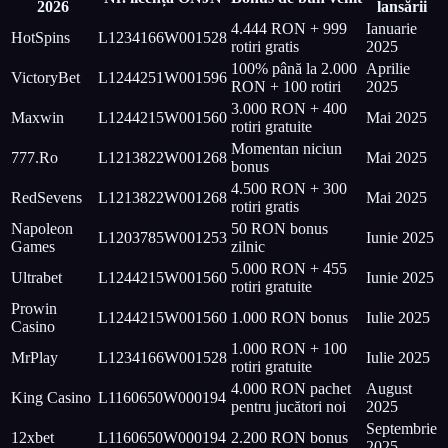
2026
lansării
4.444 RON + 999
Ianuarie
HotSpins
L1234166W001528
rotiri gratis
2025
100% până la 2.000
Aprilie
VictoryBet
L1244251W001596
RON + 100 rotiri
2025
3.000 RON + 400
Maxwin
L1244215W001560
Mai 2025
rotiri gratuite
Momentan niciun
777.Ro
L1213822W001268
Mai 2025
bonus
4.500 RON + 300
RedSevens
L1213822W001268
Mai 2025
rotiri gratis
Napoleon
50 RON bonus
L1203785W001253
Iunie 2025
Games
zilnic
5.000 RON + 455
Ultrabet
L1244215W001560
Iunie 2025
rotiri gratuite
Prowin
L1244215W001560
1.000 RON bonus
Iulie 2025
Casino
1.000 RON + 100
MrPlay
L1234166W001528
Iulie 2025
rotiri gratuite
4.000 RON pachet
August
King Casino
L1160650W000194
pentru jucători noi
2025
Septembrie
12xbet
L1160650W000194
2.200 RON bonus
2025