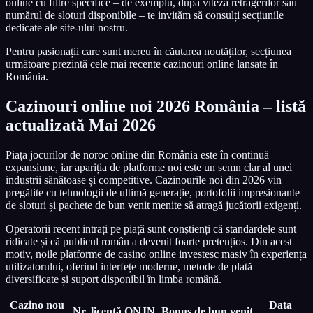
online cu filtre specifice – de exemplu, după viteza retragerilor sau
numărul de sloturi disponibile – te invităm să consulți secțiunile
dedicate ale site-ului nostru.
Pentru pasionații care sunt mereu în căutarea noutăților, secțiunea
următoare prezintă cele mai recente cazinouri online lansate în
România.
Cazinouri online noi 2026 România – listă
actualizată Mai 2026
Piața jocurilor de noroc online din România este în continuă
expansiune, iar apariția de platforme noi este un semn clar al unei
industrii sănătoase și competitive. Cazinourile noi din 2026 vin
pregătite cu tehnologii de ultimă generație, portofolii impresionante
de sloturi și pachete de bun venit menite să atragă jucătorii exigenți.
Operatorii recent intrați pe piață sunt conștienți că standardele sunt
ridicate și că publicul român a devenit foarte pretențios. Din acest
motiv, noile platforme de casino online investesc masiv în experiența
utilizatorului, oferind interfețe moderne, metode de plată
diversificate și suport disponibil în limba română.
Cazino nou
Data
Nr. licență ONJN
Bonus de bun venit