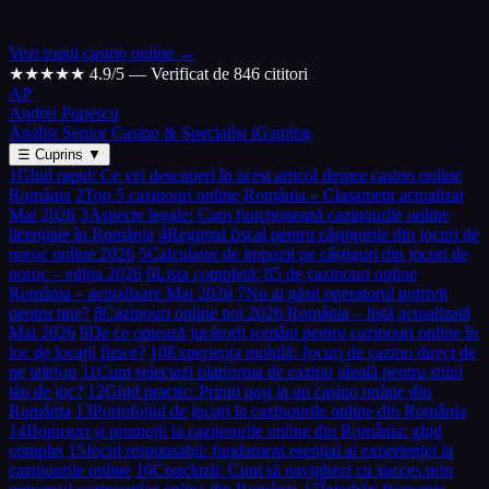
Vezi topul casino online →
★★★★★
4.9/5 — Verificat de 846 cititori
AP
Andrei Popescu
Analist Senior Casino & Specialist iGaming
☰
Cuprins
▼
1
Ghid rapid: Ce vei descoperi în acest articol despre casino online
România
2
Top 5 cazinouri online România – Clasament actualizat
Mai 2026
3
Aspecte legale: Cum funcționează cazinourile online
licențiate în România
4
Regimul fiscal pentru câștigurile din jocuri de
noroc online 2026
5
Calculator de impozit pe câștiguri din jocuri de
noroc – ediția 2026
6
Lista completă: 85 de cazinouri online
România – actualizare Mai 2026
7
Nu ai găsit operatorul potrivit
pentru tine?
8
Cazinouri online noi 2026 România – listă actualizată
Mai 2026
9
De ce optează jucătorii români pentru cazinouri online în
loc de locații fizice?
10
Experiența mobilă: Jocuri de cazino direct de
pe telefon
11
Cum selectezi platforma de cazino ideală pentru stilul
tău de joc?
12
Ghid practic: Primii pași la un casino online din
România
13
Portofoliul de jocuri la cazinourile online din România
14
Bonusuri și promoții la cazinourile online din România: ghid
complet
15
Jocul responsabil: fundament esențial al experienței la
cazinourile online
16
Concluzii: Cum să navighezi cu succes prin