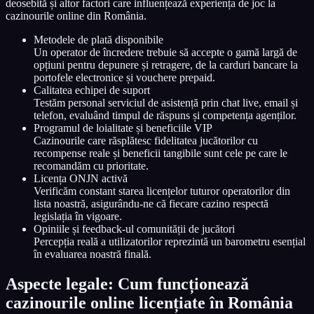
deosebită și altor factori care influențează experiența de joc la
cazinourile online din România.
Metodele de plată disponibile
Un operator de încredere trebuie să accepte o gamă largă de
opțiuni pentru depunere și retragere, de la carduri bancare la
portofele electronice și vouchere prepaid.
Calitatea echipei de suport
Testăm personal serviciul de asistență prin chat live, email și
telefon, evaluând timpul de răspuns și competența agenților.
Programul de loialitate și beneficiile VIP
Cazinourile care răsplătesc fidelitatea jucătorilor cu
recompense reale și beneficii tangibile sunt cele pe care le
recomandăm cu prioritate.
Licența ONJN activă
Verificăm constant starea licențelor tuturor operatorilor din
lista noastră, asigurându-ne că fiecare cazino respectă
legislația în vigoare.
Opiniile și feedback-ul comunității de jucători
Percepția reală a utilizatorilor reprezintă un barometru esențial
în evaluarea noastră finală.
Aspecte legale: Cum funcționează
cazinourile online licențiate în România