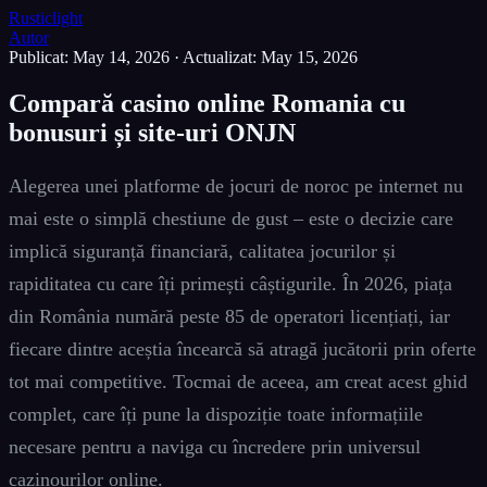
Rusticlight
Autor
Publicat: May 14, 2026
·
Actualizat: May 15, 2026
Compară casino online Romania cu
bonusuri și site-uri ONJN
Alegerea unei platforme de jocuri de noroc pe internet nu
mai este o simplă chestiune de gust – este o decizie care
implică siguranță financiară, calitatea jocurilor și
rapiditatea cu care îți primești câștigurile. În 2026, piața
din România numără peste 85 de operatori licențiați, iar
fiecare dintre aceștia încearcă să atragă jucătorii prin oferte
tot mai competitive. Tocmai de aceea, am creat acest ghid
complet, care îți pune la dispoziție toate informațiile
necesare pentru a naviga cu încredere prin universul
cazinourilor online.