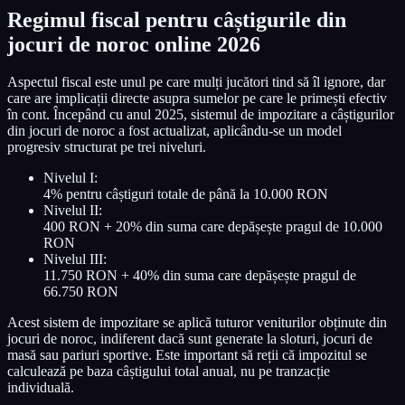
Regimul fiscal pentru câștigurile din
jocuri de noroc online 2026
Aspectul fiscal este unul pe care mulți jucători tind să îl ignore, dar
care are implicații directe asupra sumelor pe care le primești efectiv
în cont. Începând cu anul 2025, sistemul de impozitare a câștigurilor
din jocuri de noroc a fost actualizat, aplicându-se un model
progresiv structurat pe trei niveluri.
Nivelul I:
4% pentru câștiguri totale de până la 10.000 RON
Nivelul II:
400 RON + 20% din suma care depășește pragul de 10.000
RON
Nivelul III:
11.750 RON + 40% din suma care depășește pragul de
66.750 RON
Acest sistem de impozitare se aplică tuturor veniturilor obținute din
jocuri de noroc, indiferent dacă sunt generate la sloturi, jocuri de
masă sau pariuri sportive. Este important să reții că impozitul se
calculează pe baza câștigului total anual, nu pe tranzacție
individuală.