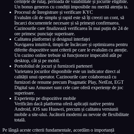
cerințele de rulaj, perioada de valabilitate și jocurile eligibile.
Un bonus generos cu condiții imposibile nu merită atenția ta.
Procesul de înregistrare și verificare KYC
Evaluăm cât de simplu și rapid este să îți creezi un cont, să
încarci documentele necesare și să primești confirmarea.
Cazinourile care finalizează verificarea în mai puțin de 24 de
ore primesc punctaje superioare.
Calitatea platformei și designul interfaței
Navigarea intuitivă, timpii de încărcare și optimizarea pentru
diferite dispozitive sunt criterii pe care le evaluăm cu atenție.
Un cazino online trebuie să funcționeze impecabil atât pe
desktop, cât și pe mobil.
Portofoliul de jocuri și furnizorii parteneri
Varietatea jocurilor disponibile este un indicator direct al
calității unui operator. Cazinourile care colaborează cu
furnizori de renume precum Pragmatic Play, NetEnt, EGT
Digital sau Amusnet sunt cele care oferă experiențe de joc
superioare.
Experiența pe dispozitive mobile
Verificăm dacă platforma oferă aplicații native pentru
Android, iOS sau Huawei, precum și calitatea versiunii
mobile a site-ului. Jucătorii moderni au nevoie de flexibilitate
totală.
Pe lângă aceste criterii fundamentale, acordăm o importanță