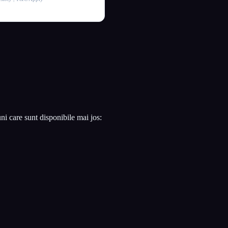
uni care sunt disponibile mai jos: