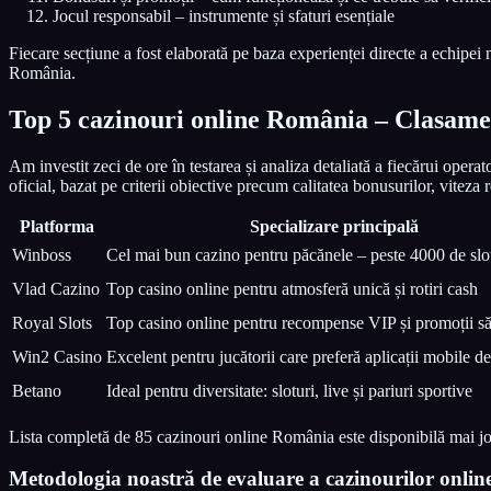
Jocul responsabil – instrumente și sfaturi esențiale
Fiecare secțiune a fost elaborată pe baza experienței directe a echipei n
România.
Top 5 cazinouri online România – Clasame
Am investit zeci de ore în testarea și analiza detaliată a fiecărui op
oficial, bazat pe criterii obiective precum calitatea bonusurilor, viteza r
Platforma
Specializare principală
Winboss
Cel mai bun cazino pentru păcănele – peste 4000 de slo
Vlad Cazino
Top casino online pentru atmosferă unică și rotiri cash
Royal Slots
Top casino online pentru recompense VIP și promoții s
Win2 Casino
Excelent pentru jucătorii care preferă aplicații mobile d
Betano
Ideal pentru diversitate: sloturi, live și pariuri sportive
Lista completă de 85 cazinouri online România este disponibilă mai jos în
Metodologia noastră de evaluare a cazinourilor onlin