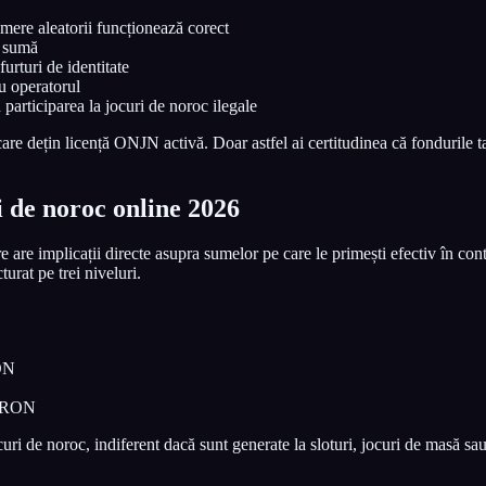
umere aleatorii funcționează corect
e sumă
urturi de identitate
cu operatorul
 participarea la jocuri de noroc ilegale
e dețin licență ONJN activă. Doar astfel ai certitudinea că fondurile tal
i de noroc online 2026
are are implicații directe asupra sumelor pe care le primești efectiv în c
urat pe trei niveluri.
ON
0 RON
uri de noroc, indiferent dacă sunt generate la sloturi, jocuri de masă sau