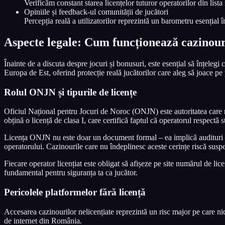
Verificăm constant starea licențelor tuturor operatorilor din lista
Opiniile și feedback-ul comunității de jucători
Percepția reală a utilizatorilor reprezintă un barometru esențial î
Aspecte legale: Cum funcționează cazinouri
Înainte de a discuta despre jocuri și bonusuri, este esențial să înțeleg
Europa de Est, oferind protecție reală jucătorilor care aleg să joace pe
Rolul ONJN și tipurile de licențe
Oficiul Național pentru Jocuri de Noroc (ONJN) este autoritatea care r
obțină o licență de clasa I, care certifică faptul că operatorul respectă
Licența ONJN nu este doar un document formal – ea implică audituri peri
operatorului. Cazinourile care nu îndeplinesc aceste cerințe riscă susp
Fiecare operator licențiat este obligat să afișeze pe site numărul de lice
fundamental pentru siguranța ta ca jucător.
Pericolele platformelor fără licență
Accesarea cazinourilor nelicențiate reprezintă un risc major pe care ni
de internet din România.