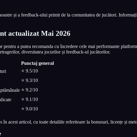
oastre și a feedback-ului primit de la comunitatea de jucători. Informațiile
nt actualizat Mai 2026
erator pentru a putea recomanda cu încredere cele mai performante platfor
etragerilor, diversitatea jocurilor și feedback-ul jucătorilor.
Punctaj general
⭐ 9.5/10
turi
⭐ 9.3/10
⭐ 9.2/10
ăptămânale
⭐ 9.1/10
edicate
⭐ 9.0/10
 acest articol, cu toate detaliile referitoare la bonusuri, licențe și met
e