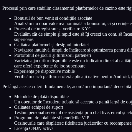
Procesul prin care stabilim clasamentul platformelor de cazino este rigu
Bonusul de bun venit și condițiile asociate
Analizăm nu doar valoarea nominală a bonusului, ci și cerințele d
Procesul de înregistrare și verificare KYC
Evaluăm cât de simplu și rapid este să îți creezi un cont, să înc
superioare.
Calitatea platformei și designul interfaței
Navigarea intuitivă, timpii de încărcare și optimizarea pentru dif
Portofoliul de jocuri și furnizorii parteneri
Varietatea jocurilor disponibile este un indicator direct al cal
care oferă experiențe de joc superioare.
Experiența pe dispozitive mobile
Verificăm dacă platforma oferă aplicații native pentru Android, i
Pe lângă aceste criterii fundamentale, acordăm o importanță deosebită ș
Metodele de plată disponibile
Un operator de încredere trebuie să accepte o gamă largă de opți
Calitatea echipei de suport
Testăm personal serviciul de asistență prin chat live, email și t
Programul de loialitate și beneficiile VIP
Cazinourile care răsplătesc fidelitatea jucătorilor cu recompense 
Licența ONJN activă