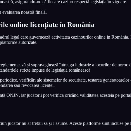
 noastră, asigurându-ne că fiecare cazino respectă legislația în vigoare.
n evaluarea noastră finală.
le online licențiate în România
i cadrul legal care guvernează activitatea cazinourilor online în România.
 platforme autorizate.
eglementează și supraveghează întreaga industrie a jocurilor de noroc d
 standardele stricte impuse de legislația românească.
odice, verificări ale sistemelor de securitate, testarea generatoarelor 
endarea sau revocarea licenței.
nță ONJN, iar jucătorii pot verifica oricând validitatea acesteia pe portal
ciun jucător nu ar trebui să și-l asume. Aceste platforme sunt incluse pe