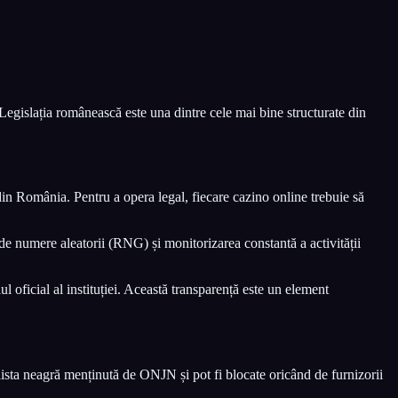
 Legislația românească este una dintre cele mai bine structurate din
in România. Pentru a opera legal, fiecare cazino online trebuie să
de numere aleatorii (RNG) și monitorizarea constantă a activității
ul oficial al instituției. Această transparență este un element
 lista neagră menținută de ONJN și pot fi blocate oricând de furnizorii