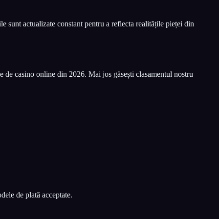
 sunt actualizate constant pentru a reflecta realitățile pieței din
me de casino online din 2026. Mai jos găsești clasamentul nostru
odele de plată acceptate.