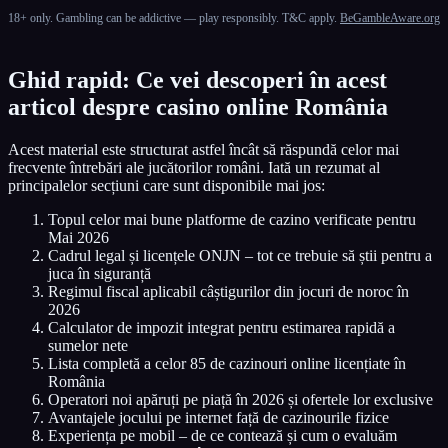
18+ only. Gambling can be addictive — play responsibly. T&C apply.
BeGambleAware.org
Ghid rapid: Ce vei descoperi în acest
articol despre casino online România
Acest material este structurat astfel încât să răspundă celor mai
frecvente întrebări ale jucătorilor români. Iată un rezumat al
principalelor secțiuni care sunt disponibile mai jos:
Topul celor mai bune platforme de cazino verificate pentru
Mai 2026
Cadrul legal și licențele ONJN – tot ce trebuie să știi pentru a
juca în siguranță
Regimul fiscal aplicabil câștigurilor din jocuri de noroc în
2026
Calculator de impozit integrat pentru estimarea rapidă a
sumelor nete
Lista completă a celor 85 de cazinouri online licențiate în
România
Operatori noi apăruți pe piață în 2026 și ofertele lor exclusive
Avantajele jocului pe internet față de cazinourile fizice
Experiența pe mobil – de ce contează și cum o evaluăm