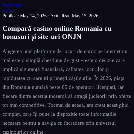
Rusticlight
Autor
Publicat: May 14, 2026
·
Actualizat: May 15, 2026
Compară casino online Romania cu
bonusuri și site-uri ONJN
Alegerea unei platforme de jocuri de noroc pe internet nu
mai este o simplă chestiune de gust – este o decizie care
implică siguranță financiară, calitatea jocurilor și
rapiditatea cu care îți primești câștigurile. În 2026, piața
din România numără peste 85 de operatori licențiați, iar
fiecare dintre aceștia încearcă să atragă jucătorii prin oferte
tot mai competitive. Tocmai de aceea, am creat acest ghid
complet, care îți pune la dispoziție toate informațiile
necesare pentru a naviga cu încredere prin universul
cazinourilor online.