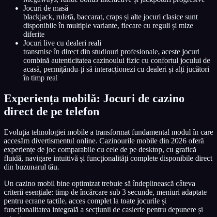
Jocuri de masă
blackjack, ruletă, baccarat, craps și alte jocuri clasice sunt
disponibile în multiple variante, fiecare cu reguli și mize
diferite
Jocuri live cu dealeri reali
transmise în direct din studiouri profesionale, aceste jocuri
combină autenticitatea cazinoului fizic cu confortul jocului de
acasă, permițându-ți să interacționezi cu dealeri și alți jucători
în timp real
Experiența mobilă: Jocuri de cazino
direct de pe telefon
Evoluția tehnologiei mobile a transformat fundamental modul în care
accesăm divertismentul online. Cazinourile mobile din 2026 oferă
experiențe de joc comparabile cu cele de pe desktop, cu grafică
fluidă, navigare intuitivă și funcționalități complete disponibile direct
din buzunarul tău.
Un cazino mobil bine optimizat trebuie să îndeplinească câteva
criterii esențiale: timp de încărcare sub 3 secunde, meniuri adaptate
pentru ecrane tactile, acces complet la toate jocurile și
funcționalitatea integrală a secțiunii de casierie pentru depunere și