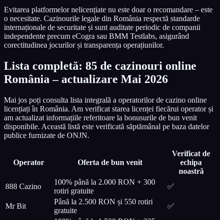
Evitarea platformelor nelicențiate nu este doar o recomandare – este
o necesitate. Cazinourile legale din România respectă standarde
internaționale de securitate și sunt auditate periodic de companii
independente precum eCogra sau BMM Testlabs, asigurând
corectitudinea jocurilor și transparența operațiunilor.
Lista completă: 85 de cazinouri online
România – actualizare Mai 2026
Mai jos poți consulta lista integrală a operatorilor de cazino online
licențiați în România. Am verificat starea licenței fiecărui operator și
am actualizat informațiile referitoare la bonusurile de bun venit
disponibile. Această listă este verificată săptămânal pe baza datelor
publice furnizate de ONJN.
Verificat de
Operator
Oferta de bun venit
echipa
noastră
100% până la 2.000 RON + 300
888 Cazino
✅
rotiri gratuite
Până la 2.500 RON și 550 rotiri
Mr Bit
✅
gratuite