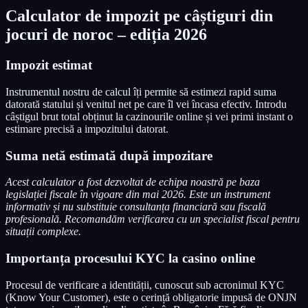
Calculator de impozit pe câștiguri din
jocuri de noroc – ediția 2026
Impozit estimat
Instrumentul nostru de calcul îți permite să estimezi rapid suma
datorată statului și venitul net pe care îl vei încasa efectiv. Introdu
câștigul brut total obținut la cazinourile online și vei primi instant o
estimare precisă a impozitului datorat.
Suma netă estimată după impozitare
Acest calculator a fost dezvoltat de echipa noastră pe baza
legislației fiscale în vigoare din mai 2026. Este un instrument
informativ și nu substituie consultanța financiară sau fiscală
profesională. Recomandăm verificarea cu un specialist fiscal pentru
situații complexe.
Importanța procesului KYC la casino online
Procesul de verificare a identității, cunoscut sub acronimul KYC
(Know Your Customer), este o cerință obligatorie impusă de ONJN