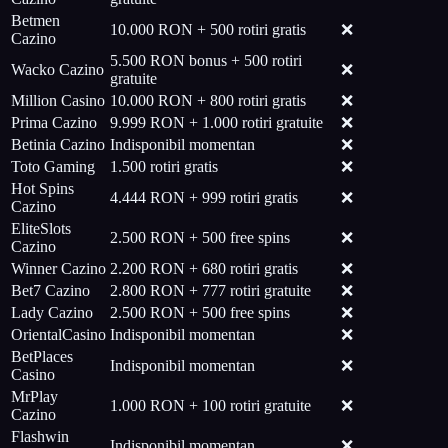
Betmen
10.000 RON + 500 rotiri gratis
❌
Cazino
5.500 RON bonus + 500 rotiri
Wacko Cazino
❌
gratuite
Million Casino
10.000 RON + 800 rotiri gratis
❌
Prima Cazino
9.999 RON + 1.000 rotiri gratuite
❌
Betinia Cazino
Indisponibil momentan
❌
Toto Gaming
1.500 rotiri gratis
❌
Hot Spins
4.444 RON + 999 rotiri gratis
❌
Cazino
EliteSlots
2.500 RON + 500 free spins
❌
Cazino
Winner Cazino
2.200 RON + 680 rotiri gratis
❌
Bet7 Cazino
2.800 RON + 777 rotiri gratuite
❌
Lady Cazino
2.500 RON + 500 free spins
❌
OrientalCasino
Indisponibil momentan
❌
BetPlaces
Indisponibil momentan
❌
Casino
MrPlay
1.000 RON + 100 rotiri gratuite
❌
Cazino
Flashwin
Indisponibil momentan
❌