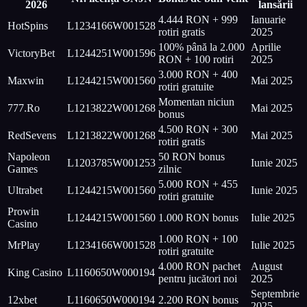
2026
lansării
4.444 RON + 999
Ianuarie
HotSpins
L1234166W001528
rotiri gratis
2025
100% până la 2.000
Aprilie
VictoryBet
L1244251W001596
RON + 100 rotiri
2025
3.000 RON + 400
Maxwin
L1244215W001560
Mai 2025
rotiri gratuite
Momentan niciun
777.Ro
L1213822W001268
Mai 2025
bonus
4.500 RON + 300
RedSevens
L1213822W001268
Mai 2025
rotiri gratis
Napoleon
50 RON bonus
L1203785W001253
Iunie 2025
Games
zilnic
5.000 RON + 455
Ultrabet
L1244215W001560
Iunie 2025
rotiri gratuite
Prowin
L1244215W001560
1.000 RON bonus
Iulie 2025
Casino
1.000 RON + 100
MrPlay
L1234166W001528
Iulie 2025
rotiri gratuite
4.000 RON pachet
August
King Casino
L1160650W000194
pentru jucători noi
2025
Septembrie
12xbet
L1160650W000194
2.200 RON bonus
2025