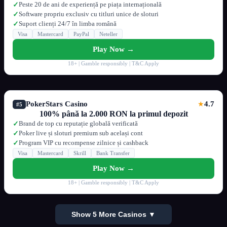
Peste 20 de ani de experiență pe piața internațională
✓
Software propriu exclusiv cu titluri unice de sloturi
✓
Suport clienți 24/7 în limba română
✓
Visa
Mastercard
PayPal
Neteller
Play Now →
18+ | Gamble responsibly | T&C Apply
PokerStars Casino
4.7
★
#5
100% până la 2.000 RON la primul depozit
Brand de top cu reputație globală verificată
✓
Poker live și sloturi premium sub același cont
✓
Program VIP cu recompense zilnice și cashback
✓
Visa
Mastercard
Skrill
Bank Transfer
Play Now →
18+ | Gamble responsibly | T&C Apply
Show 5 More Casinos ▼