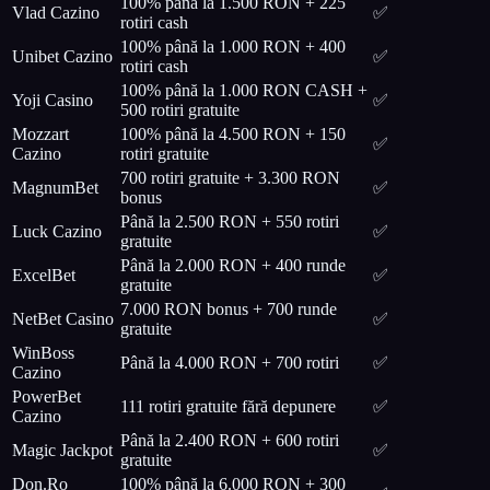
100% până la 1.500 RON + 225
Vlad Cazino
✅
rotiri cash
100% până la 1.000 RON + 400
Unibet Cazino
✅
rotiri cash
100% până la 1.000 RON CASH +
Yoji Casino
✅
500 rotiri gratuite
Mozzart
100% până la 4.500 RON + 150
✅
Cazino
rotiri gratuite
700 rotiri gratuite + 3.300 RON
MagnumBet
✅
bonus
Până la 2.500 RON + 550 rotiri
Luck Cazino
✅
gratuite
Până la 2.000 RON + 400 runde
ExcelBet
✅
gratuite
7.000 RON bonus + 700 runde
NetBet Casino
✅
gratuite
WinBoss
Până la 4.000 RON + 700 rotiri
✅
Cazino
PowerBet
111 rotiri gratuite fără depunere
✅
Cazino
Până la 2.400 RON + 600 rotiri
Magic Jackpot
✅
gratuite
Don.Ro
100% până la 6.000 RON + 300