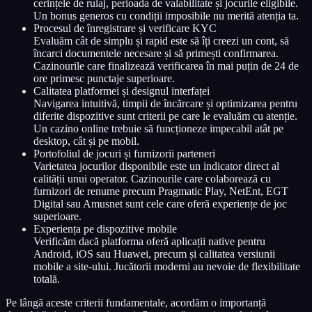
cerințele de rulaj, perioada de valabilitate și jocurile eligibile.
Un bonus generos cu condiții imposibile nu merită atenția ta.
Procesul de înregistrare și verificare KYC
Evaluăm cât de simplu și rapid este să îți creezi un cont, să
încarci documentele necesare și să primești confirmarea.
Cazinourile care finalizează verificarea în mai puțin de 24 de
ore primesc punctaje superioare.
Calitatea platformei și designul interfaței
Navigarea intuitivă, timpii de încărcare și optimizarea pentru
diferite dispozitive sunt criterii pe care le evaluăm cu atenție.
Un cazino online trebuie să funcționeze impecabil atât pe
desktop, cât și pe mobil.
Portofoliul de jocuri și furnizorii parteneri
Varietatea jocurilor disponibile este un indicator direct al
calității unui operator. Cazinourile care colaborează cu
furnizori de renume precum Pragmatic Play, NetEnt, EGT
Digital sau Amusnet sunt cele care oferă experiențe de joc
superioare.
Experiența pe dispozitive mobile
Verificăm dacă platforma oferă aplicații native pentru
Android, iOS sau Huawei, precum și calitatea versiunii
mobile a site-ului. Jucătorii moderni au nevoie de flexibilitate
totală.
Pe lângă aceste criterii fundamentale, acordăm o importanță