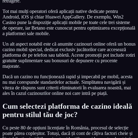
retragere.
Tot mai mulți operatori oferă aplicații native dedicate pentru
Android, iOS și chiar Huawei AppGallery. De exemplu, Win2
Casino pune la dispoziție aplicații mobile pe toate cele trei sisteme
de operare, iar Betano este cunoscut pentru optimizarea excepțională
a platformei sale mobile.
Un alt aspect notabil este că anumite cazinouri online oferă un bonus
cazino mobil special, dedicat exclusiv jucătorilor care accesează
platforma de pe telefon sau tabletă. Aceste promoții pot include rotiri
gratuite suplimentare sau bonusuri de depunere cu procente
majorate.
Dacă un cazino nu funcționează rapid și impecabil pe mobil, acesta
nu mai corespunde standardelor actuale. Simplitatea navigării și
viteza de răspuns sunt criterii eliminatorii în evaluarea noastră, mai
ales în cazul cazinourilor online noi care intră pe piață.
Cum selectezi platforma de cazino ideală
pentru stilul tău de joc?
Cu peste 80 de opțiuni licențiate în România, procesul de selecție
poate părea copleșitor. Totuși, dacă ții cont de câțiva factori cheie și