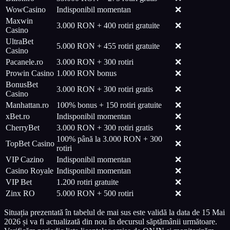
WowCasino
Indisponibil momentan
❌
Maxwin
3.000 RON + 400 rotiri gratuite
❌
Casino
UltraBet
5.000 RON + 455 rotiri gratuite
❌
Casino
Pacanele.ro
3.000 RON + 300 rotiri
❌
Prowin Casino
1.000 RON bonus
❌
BonusBet
3.000 RON + 300 rotiri gratis
❌
Casino
Manhattan.ro
100% bonus + 150 rotiri gratuite
❌
xBet.ro
Indisponibil momentan
❌
CherryBet
3.000 RON + 300 rotiri gratis
❌
100% până la 3.000 RON + 300
TopBet Casino
❌
rotiri
VIP Cazino
Indisponibil momentan
❌
Casino Royale
Indisponibil momentan
❌
VIP Bet
1.200 rotiri gratuite
❌
Zinx RO
5.000 RON + 500 rotiri
❌
Situația prezentată în tabelul de mai sus este validă la data de 15 Mai
2026 și va fi actualizată din nou în decursul săptămânii următoare.