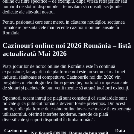
online cu filtre specifice – de exemplu, după viteza retragerilor sau
numărul de sloturi disponibile – te invităm să consulți secțiunile
dedicate ale site-ului nostru.
Pentru pasionații care sunt mereu în căutarea noutăților, secțiunea
următoare prezintă cele mai recente cazinouri online lansate în
România.
Cazinouri online noi 2026 România – listă
actualizată Mai 2026
Piața jocurilor de noroc online din România este în continuă
expansiune, iar apariția de platforme noi este un semn clar al unei
industrii sănătoase și competitive. Cazinourile noi din 2026 vin
pregătite cu tehnologii de ultimă generație, portofolii impresionante
de sloturi și pachete de bun venit menite să atragă jucătorii exigenți.
Operatorii recent intrați pe piață sunt conștienți că standardele sunt
ridicate și că publicul român a devenit foarte pretențios. Din acest
motiv, noile platforme de casino online investesc masiv în experiența
utilizatorului, oferind interfețe moderne, metode de plată
diversificate și suport disponibil în limba română.
Cazino nou
Data
Nr. licență ONJN
Bonus de bun venit