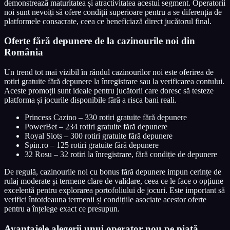
demonstrează maturitatea și atractivitatea acestui segment. Operatorii
noi sunt nevoiți să ofere condiții superioare pentru a se diferenția de
platformele consacrate, ceea ce beneficiază direct jucătorul final.
Oferte fără depunere de la cazinourile noi din
România
Un trend tot mai vizibil în rândul cazinourilor noi este oferirea de
rotiri gratuite fără depunere la înregistrare sau la verificarea contului.
Aceste promoții sunt ideale pentru jucătorii care doresc să testeze
platforma și jocurile disponibile fără a risca bani reali.
Princess Cazino – 330 rotiri gratuite fără depunere
PowerBet – 234 rotiri gratuite fără depunere
Royal Slots – 300 rotiri gratuite fără depunere
Spin.ro – 125 rotiri gratuite fără depunere
32 Rosu – 32 rotiri la înregistrare, fără condiție de depunere
De regulă, cazinourile noi cu bonus fără depunere impun cerințe de
rulaj moderate și termene clare de validare, ceea ce le face o opțiune
excelentă pentru explorarea portofoliului de jocuri. Este important să
verifici întotdeauna termenii și condițiile asociate acestor oferte
pentru a înțelege exact ce presupun.
Avantajele alegerii unui operator nou pe piață