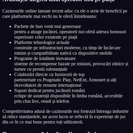
Cazinourile online lansate recent aduc cu ele o serie de beneficii pe
care platformele mai vechi nu le oferă întotdeauna:
Pachete de bun venit mai generoase
pentru a atrage jucători, operatorii noi oferă adesea bonusuri
superioare celor existente pe piață
Platforme tehnologice actuale
construite pe infrastructuri moderne, cu timp de încărcare
minim și compatibilitate nativă cu dispozitive mobile
Programe de loialitate inovatoare
sisteme de recompense bazate pe misiuni, provocări zilnice și
turnee cu premii substanțiale
Colaborări directe cu furnizorii de top
parteneriate cu Pragmatic Play, NetEnt, Amusnet și alți
dezvoltatori de renume internațional
Suport dedicat pentru jucătorii români
echipe de asistență disponibile în limba română, accesibile
prin chat live, email și telefon
Competitivitatea adusă de cazinourile noi forțează întreaga industrie
să ridice standardele, iar acest lucru se reflectă în experiențe de joc
din ce în ce mai bune pentru toți utilizatorii.