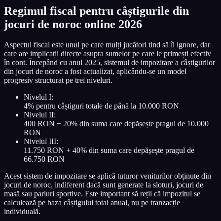
Regimul fiscal pentru câștigurile din
jocuri de noroc online 2026
Aspectul fiscal este unul pe care mulți jucători tind să îl ignore, dar
care are implicații directe asupra sumelor pe care le primești efectiv
în cont. Începând cu anul 2025, sistemul de impozitare a câștigurilor
din jocuri de noroc a fost actualizat, aplicându-se un model
progresiv structurat pe trei niveluri.
Nivelul I:
4% pentru câștiguri totale de până la 10.000 RON
Nivelul II:
400 RON + 20% din suma care depășește pragul de 10.000
RON
Nivelul III:
11.750 RON + 40% din suma care depășește pragul de
66.750 RON
Acest sistem de impozitare se aplică tuturor veniturilor obținute din
jocuri de noroc, indiferent dacă sunt generate la sloturi, jocuri de
masă sau pariuri sportive. Este important să reții că impozitul se
calculează pe baza câștigului total anual, nu pe tranzacție
individuală.