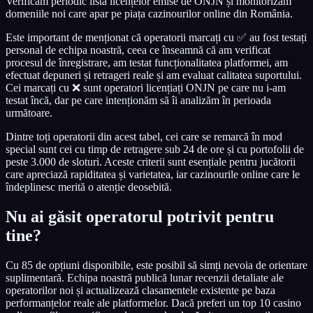
Verificăm periodic lista licențelor emise de ONJN și monitorizăm
domeniile noi care apar pe piața cazinourilor online din România.
Este important de menționat că operatorii marcați cu ✅ au fost testați
personal de echipa noastră, ceea ce înseamnă că am verificat
procesul de înregistrare, am testat funcționalitatea platformei, am
efectuat depuneri și retrageri reale și am evaluat calitatea suportului.
Cei marcați cu ❌ sunt operatori licențiați ONJN pe care nu i-am
testat încă, dar pe care intenționăm să îi analizăm în perioada
următoare.
Dintre toți operatorii din acest tabel, cei care se remarcă în mod
special sunt cei cu timp de retragere sub 24 de ore și cu portofolii de
peste 3.000 de sloturi. Aceste criterii sunt esențiale pentru jucătorii
care apreciază rapiditatea și varietatea, iar cazinourile online care le
îndeplinesc merită o atenție deosebită.
Nu ai găsit operatorul potrivit pentru
tine?
Cu 85 de opțiuni disponibile, este posibil să simți nevoia de orientare
suplimentară. Echipa noastră publică lunar recenzii detaliate ale
operatorilor noi și actualizează clasamentele existente pe baza
performanțelor reale ale platformelor. Dacă preferi un top 10 casino