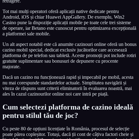
retragere.
Tot mai mulți operatori oferă aplicații native dedicate pentru
Android, iOS și chiar Huawei AppGallery. De exemplu, Win2
Casino pune la dispoziție aplicații mobile pe toate cele trei sisteme
de operare, iar Betano este cunoscut pentru optimizarea excepțională
a platformei sale mobile.
Un alt aspect notabil este că anumite cazinouri online oferă un bonus
cazino mobil special, dedicat exclusiv jucătorilor care accesează
platforma de pe telefon sau tabletă. Aceste promoții pot include rotiri
gratuite suplimentare sau bonusuri de depunere cu procente
majorate.
Dacă un cazino nu funcționează rapid și impecabil pe mobil, acesta
nu mai corespunde standardelor actuale. Simplitatea navigării și
viteza de răspuns sunt criterii eliminatorii în evaluarea noastră, mai
ales în cazul cazinourilor online noi care intră pe piață.
Cum selectezi platforma de cazino ideală
pentru stilul tău de joc?
Cu peste 80 de opțiuni licențiate în România, procesul de selecție
poate părea copleșitor. Totuși, dacă ții cont de câțiva factori cheie și