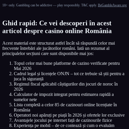
18+ only. Gambling can be addictive — play responsibly. T&C apply.
BeGambleAware.org
Ghid rapid: Ce vei descoperi în acest
articol despre casino online România
Acest material este structurat astfel încât să răspundă celor mai
frecvente întrebări ale jucătorilor români. Iată un rezumat al
principalelor secțiuni care sunt disponibile mai jos:
Topul celor mai bune platforme de cazino verificate pentru
Mai 2026
Cadrul legal și licențele ONJN – tot ce trebuie să știi pentru a
juca în siguranță
Regimul fiscal aplicabil câștigurilor din jocuri de noroc în
2026
Calculator de impozit integrat pentru estimarea rapidă a
sumelor nete
Lista completă a celor 85 de cazinouri online licențiate în
România
Operatori noi apăruți pe piață în 2026 și ofertele lor exclusive
Avantajele jocului pe internet față de cazinourile fizice
Experiența pe mobil – de ce contează și cum o evaluăm