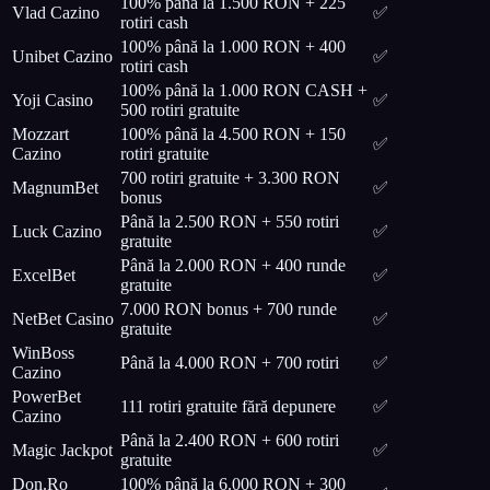
100% până la 1.500 RON + 225
Vlad Cazino
✅
rotiri cash
100% până la 1.000 RON + 400
Unibet Cazino
✅
rotiri cash
100% până la 1.000 RON CASH +
Yoji Casino
✅
500 rotiri gratuite
Mozzart
100% până la 4.500 RON + 150
✅
Cazino
rotiri gratuite
700 rotiri gratuite + 3.300 RON
MagnumBet
✅
bonus
Până la 2.500 RON + 550 rotiri
Luck Cazino
✅
gratuite
Până la 2.000 RON + 400 runde
ExcelBet
✅
gratuite
7.000 RON bonus + 700 runde
NetBet Casino
✅
gratuite
WinBoss
Până la 4.000 RON + 700 rotiri
✅
Cazino
PowerBet
111 rotiri gratuite fără depunere
✅
Cazino
Până la 2.400 RON + 600 rotiri
Magic Jackpot
✅
gratuite
Don.Ro
100% până la 6.000 RON + 300