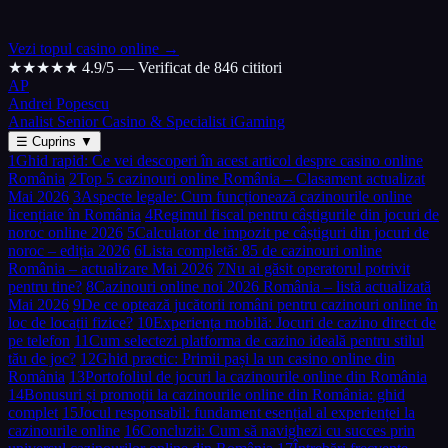
Vezi topul casino online →
★★★★★
4.9/5 — Verificat de 846 cititori
AP
Andrei Popescu
Analist Senior Casino & Specialist iGaming
☰
Cuprins
▼
1
Ghid rapid: Ce vei descoperi în acest articol despre casino online
România
2
Top 5 cazinouri online România – Clasament actualizat
Mai 2026
3
Aspecte legale: Cum funcționează cazinourile online
licențiate în România
4
Regimul fiscal pentru câștigurile din jocuri de
noroc online 2026
5
Calculator de impozit pe câștiguri din jocuri de
noroc – ediția 2026
6
Lista completă: 85 de cazinouri online
România – actualizare Mai 2026
7
Nu ai găsit operatorul potrivit
pentru tine?
8
Cazinouri online noi 2026 România – listă actualizată
Mai 2026
9
De ce optează jucătorii români pentru cazinouri online în
loc de locații fizice?
10
Experiența mobilă: Jocuri de cazino direct de
pe telefon
11
Cum selectezi platforma de cazino ideală pentru stilul
tău de joc?
12
Ghid practic: Primii pași la un casino online din
România
13
Portofoliul de jocuri la cazinourile online din România
14
Bonusuri și promoții la cazinourile online din România: ghid
complet
15
Jocul responsabil: fundament esențial al experienței la
cazinourile online
16
Concluzii: Cum să navighezi cu succes prin