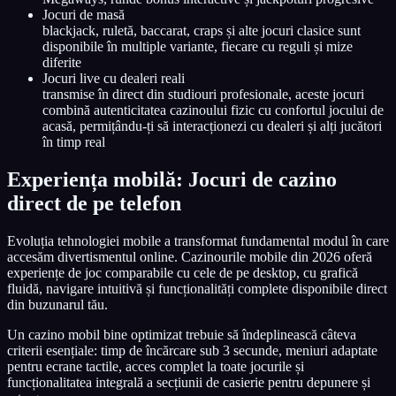
Jocuri de masă
blackjack, ruletă, baccarat, craps și alte jocuri clasice sunt
disponibile în multiple variante, fiecare cu reguli și mize
diferite
Jocuri live cu dealeri reali
transmise în direct din studiouri profesionale, aceste jocuri
combină autenticitatea cazinoului fizic cu confortul jocului de
acasă, permițându-ți să interacționezi cu dealeri și alți jucători
în timp real
Experiența mobilă: Jocuri de cazino
direct de pe telefon
Evoluția tehnologiei mobile a transformat fundamental modul în care
accesăm divertismentul online. Cazinourile mobile din 2026 oferă
experiențe de joc comparabile cu cele de pe desktop, cu grafică
fluidă, navigare intuitivă și funcționalități complete disponibile direct
din buzunarul tău.
Un cazino mobil bine optimizat trebuie să îndeplinească câteva
criterii esențiale: timp de încărcare sub 3 secunde, meniuri adaptate
pentru ecrane tactile, acces complet la toate jocurile și
funcționalitatea integrală a secțiunii de casierie pentru depunere și