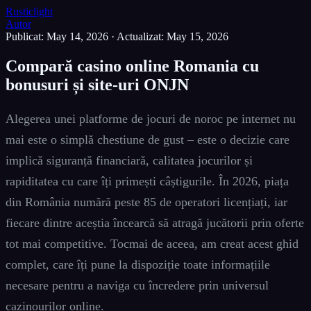
Rusticlight
Autor
Publicat: May 14, 2026
·
Actualizat: May 15, 2026
Compară casino online Romania cu
bonusuri și site-uri ONJN
Alegerea unei platforme de jocuri de noroc pe internet nu
mai este o simplă chestiune de gust – este o decizie care
implică siguranță financiară, calitatea jocurilor și
rapiditatea cu care îți primești câștigurile. În 2026, piața
din România numără peste 85 de operatori licențiați, iar
fiecare dintre aceștia încearcă să atragă jucătorii prin oferte
tot mai competitive. Tocmai de aceea, am creat acest ghid
complet, care îți pune la dispoziție toate informațiile
necesare pentru a naviga cu încredere prin universul
cazinourilor online.