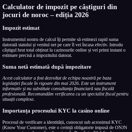
Calculator de impozit pe câștiguri din
jocuri de noroc – ediția 2026
Impozit estimat
Instrumentul nostru de calcul îți permite să estimezi rapid suma
datorată statului și venitul net pe care îl vei încasa efectiv. Introdu
câștigul brut total obținut la cazinourile online și vei primi instant o
estimare precisă a impozitului datorat.
Suma netă estimată după impozitare
Acest calculator a fost dezvoltat de echipa noastră pe baza
legislației fiscale în vigoare din mai 2026. Este un instrument
informativ și nu substituie consultanța financiară sau fiscală
profesională. Recomandăm verificarea cu un specialist fiscal pentru
situații complexe.
Importanța procesului KYC la casino online
Procesul de verificare a identității, cunoscut sub acronimul KYC
(Know Your Customer), este o cerință obligatorie impusă de ONJN