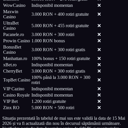
WowCasino
Indisponibil momentan
❌
Maxwin
3.000 RON + 400 rotiri gratuite
❌
Casino
UltraBet
5.000 RON + 455 rotiri gratuite
❌
Casino
Pacanele.ro
3.000 RON + 300 rotiri
❌
Prowin Casino
1.000 RON bonus
❌
BonusBet
3.000 RON + 300 rotiri gratis
❌
Casino
Manhattan.ro
100% bonus + 150 rotiri gratuite
❌
xBet.ro
Indisponibil momentan
❌
CherryBet
3.000 RON + 300 rotiri gratis
❌
100% până la 3.000 RON + 300
TopBet Casino
❌
rotiri
VIP Cazino
Indisponibil momentan
❌
Casino Royale
Indisponibil momentan
❌
VIP Bet
1.200 rotiri gratuite
❌
Zinx RO
5.000 RON + 500 rotiri
❌
Situația prezentată în tabelul de mai sus este validă la data de 15 Mai
2026 și va fi actualizată din nou în decursul săptămânii următoare.