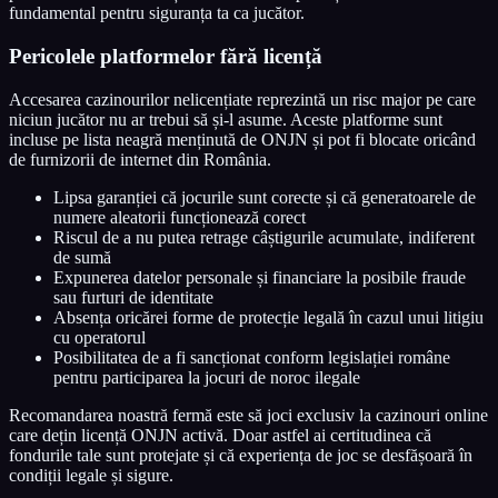
fundamental pentru siguranța ta ca jucător.
Pericolele platformelor fără licență
Accesarea cazinourilor nelicențiate reprezintă un risc major pe care
niciun jucător nu ar trebui să și-l asume. Aceste platforme sunt
incluse pe lista neagră menținută de ONJN și pot fi blocate oricând
de furnizorii de internet din România.
Lipsa garanției că jocurile sunt corecte și că generatoarele de
numere aleatorii funcționează corect
Riscul de a nu putea retrage câștigurile acumulate, indiferent
de sumă
Expunerea datelor personale și financiare la posibile fraude
sau furturi de identitate
Absența oricărei forme de protecție legală în cazul unui litigiu
cu operatorul
Posibilitatea de a fi sancționat conform legislației române
pentru participarea la jocuri de noroc ilegale
Recomandarea noastră fermă este să joci exclusiv la cazinouri online
care dețin licență ONJN activă. Doar astfel ai certitudinea că
fondurile tale sunt protejate și că experiența de joc se desfășoară în
condiții legale și sigure.