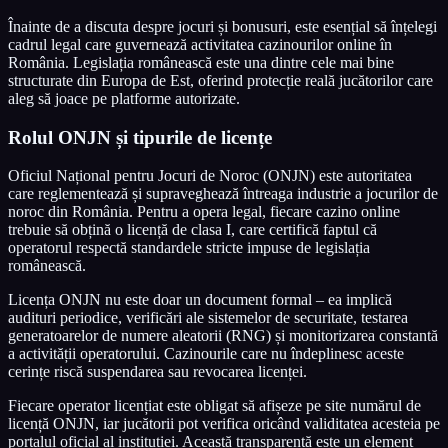
Înainte de a discuta despre jocuri și bonusuri, este esențial să înțelegi
cadrul legal care guvernează activitatea cazinourilor online în
România. Legislația românească este una dintre cele mai bine
structurate din Europa de Est, oferind protecție reală jucătorilor care
aleg să joace pe platforme autorizate.
Rolul ONJN și tipurile de licențe
Oficiul Național pentru Jocuri de Noroc (ONJN) este autoritatea
care reglementează și supraveghează întreaga industrie a jocurilor de
noroc din România. Pentru a opera legal, fiecare cazino online
trebuie să obțină o licență de clasa I, care certifică faptul că
operatorul respectă standardele stricte impuse de legislația
românească.
Licența ONJN nu este doar un document formal – ea implică
audituri periodice, verificări ale sistemelor de securitate, testarea
generatoarelor de numere aleatorii (RNG) și monitorizarea constantă
a activității operatorului. Cazinourile care nu îndeplinesc aceste
cerințe riscă suspendarea sau revocarea licenței.
Fiecare operator licențiat este obligat să afișeze pe site numărul de
licență ONJN, iar jucătorii pot verifica oricând validitatea acesteia pe
portalul oficial al instituției. Această transparență este un element