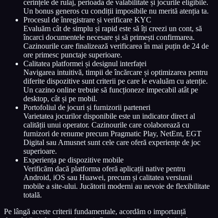
cerințele de rulaj, perioada de valabilitate și jocurile eligibile.
Un bonus generos cu condiții imposibile nu merită atenția ta.
Procesul de înregistrare și verificare KYC
Evaluăm cât de simplu și rapid este să îți creezi un cont, să
încarci documentele necesare și să primești confirmarea.
Cazinourile care finalizează verificarea în mai puțin de 24 de
ore primesc punctaje superioare.
Calitatea platformei și designul interfaței
Navigarea intuitivă, timpii de încărcare și optimizarea pentru
diferite dispozitive sunt criterii pe care le evaluăm cu atenție.
Un cazino online trebuie să funcționeze impecabil atât pe
desktop, cât și pe mobil.
Portofoliul de jocuri și furnizorii parteneri
Varietatea jocurilor disponibile este un indicator direct al
calității unui operator. Cazinourile care colaborează cu
furnizori de renume precum Pragmatic Play, NetEnt, EGT
Digital sau Amusnet sunt cele care oferă experiențe de joc
superioare.
Experiența pe dispozitive mobile
Verificăm dacă platforma oferă aplicații native pentru
Android, iOS sau Huawei, precum și calitatea versiunii
mobile a site-ului. Jucătorii moderni au nevoie de flexibilitate
totală.
Pe lângă aceste criterii fundamentale, acordăm o importanță