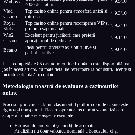
⭐ 9.5/10
Winboss
4000 de sloturi
Vlad
Top casino online pentru atmosferă unică și
⭐ 9.3/10
Cazino
rotiri cash
Royal
Top casino online pentru recompense VIP și
⭐ 9.2/10
Slots
promoții săptămânale
Win2
Excelent pentru jucătorii care preferă
⭐ 9.1/10
Casino
aplicații mobile dedicate
Ideal pentru diversitate: sloturi, live și
⭐ 9.0/10
Betano
pariuri sportive
Lista completă de 85 cazinouri online România este disponibilă mai
jos în acest articol, cu toate detaliile referitoare la bonusuri, licențe și
metodele de plată acceptate.
Metodologia noastră de evaluare a cazinourilor
online
Procesul prin care stabilim clasamentul platformelor de cazino este
riguros și transparent. Fiecare operator trece printr-o analiză care
acoperă următoarele aspecte esențiale:
Bonusul de bun venit și condițiile asociate
Analizăm nu doar valoarea nominală a bonusului, ci și