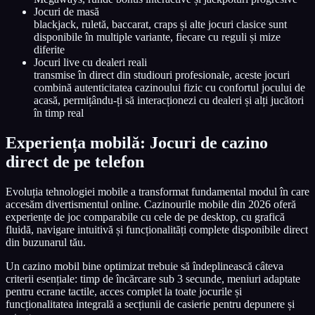
Jocuri de masă
blackjack, ruletă, baccarat, craps și alte jocuri clasice sunt
disponibile în multiple variante, fiecare cu reguli și mize
diferite
Jocuri live cu dealeri reali
transmise în direct din studiouri profesionale, aceste jocuri
combină autenticitatea cazinoului fizic cu confortul jocului de
acasă, permițându-ți să interacționezi cu dealeri și alți jucători
în timp real
Experiența mobilă: Jocuri de cazino
direct de pe telefon
Evoluția tehnologiei mobile a transformat fundamental modul în care
accesăm divertismentul online. Cazinourile mobile din 2026 oferă
experiențe de joc comparabile cu cele de pe desktop, cu grafică
fluidă, navigare intuitivă și funcționalități complete disponibile direct
din buzunarul tău.
Un cazino mobil bine optimizat trebuie să îndeplinească câteva
criterii esențiale: timp de încărcare sub 3 secunde, meniuri adaptate
pentru ecrane tactile, acces complet la toate jocurile și
funcționalitatea integrală a secțiunii de casierie pentru depunere și