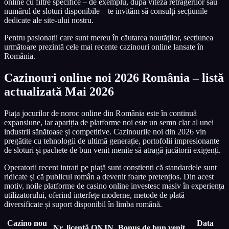
online cu filtre specifice – de exemplu, după viteza retragerilor sau
numărul de sloturi disponibile – te invităm să consulți secțiunile
dedicate ale site-ului nostru.
Pentru pasionații care sunt mereu în căutarea noutăților, secțiunea
următoare prezintă cele mai recente cazinouri online lansate în
România.
Cazinouri online noi 2026 România – listă
actualizată Mai 2026
Piața jocurilor de noroc online din România este în continuă
expansiune, iar apariția de platforme noi este un semn clar al unei
industrii sănătoase și competitive. Cazinourile noi din 2026 vin
pregătite cu tehnologii de ultimă generație, portofolii impresionante
de sloturi și pachete de bun venit menite să atragă jucătorii exigenți.
Operatorii recent intrați pe piață sunt conștienți că standardele sunt
ridicate și că publicul român a devenit foarte pretențios. Din acest
motiv, noile platforme de casino online investesc masiv în experiența
utilizatorului, oferind interfețe moderne, metode de plată
diversificate și suport disponibil în limba română.
Cazino nou
Data
Nr. licență ONJN
Bonus de bun venit