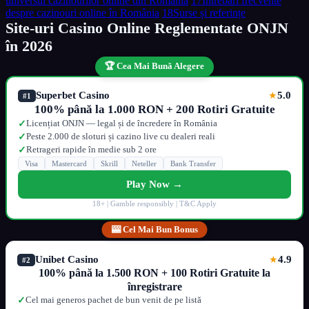
universul cazinourilor online din România
17
Întrebări frecvente
despre cazinouri online în România
18
Surse și referințe
Site-uri Casino Online Reglementate ONJN
în 2026
🏆 Cea Mai Bună Alegere
Superbet Casino
5.0
★
#1
100% până la 1.000 RON + 200 Rotiri Gratuite
Licențiat ONJN — legal și de încredere în România
✓
Peste 2.000 de sloturi și cazino live cu dealeri reali
✓
Retrageri rapide în medie sub 2 ore
✓
Visa
Mastercard
Skrill
Neteller
Bank Transfer
Play Now →
18+ | Gamble responsibly | T&C Apply
🎰 Cel Mai Bun Bonus
Unibet Casino
4.9
★
#2
100% până la 1.500 RON + 100 Rotiri Gratuite la
înregistrare
Cel mai generos pachet de bun venit de pe listă
✓