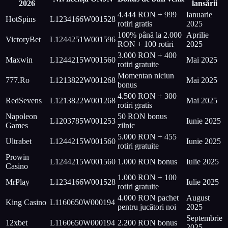
2026
lansării
4.444 RON + 999
Ianuarie
HotSpins
L1234166W001528
rotiri gratis
2025
100% până la 2.000
Aprilie
VictoryBet
L1244251W001596
RON + 100 rotiri
2025
3.000 RON + 400
Maxwin
L1244215W001560
Mai 2025
rotiri gratuite
Momentan niciun
777.Ro
L1213822W001268
Mai 2025
bonus
4.500 RON + 300
RedSevens
L1213822W001268
Mai 2025
rotiri gratis
Napoleon
50 RON bonus
L1203785W001253
Iunie 2025
Games
zilnic
5.000 RON + 455
Ultrabet
L1244215W001560
Iunie 2025
rotiri gratuite
Prowin
L1244215W001560
1.000 RON bonus
Iulie 2025
Casino
1.000 RON + 100
MrPlay
L1234166W001528
Iulie 2025
rotiri gratuite
4.000 RON pachet
August
King Casino
L1160650W000194
pentru jucători noi
2025
Septembrie
12xbet
L1160650W000194
2.200 RON bonus
2025