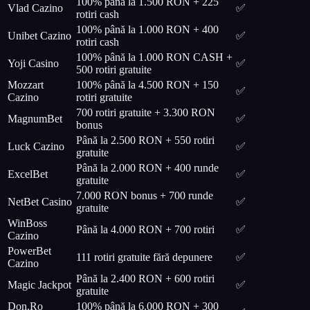
100% până la 1.500 RON + 225
Vlad Cazino
✅
rotiri cash
100% până la 1.000 RON + 400
Unibet Cazino
✅
rotiri cash
100% până la 1.000 RON CASH +
Yoji Casino
✅
500 rotiri gratuite
Mozzart
100% până la 4.500 RON + 150
✅
Cazino
rotiri gratuite
700 rotiri gratuite + 3.300 RON
MagnumBet
✅
bonus
Până la 2.500 RON + 550 rotiri
Luck Cazino
✅
gratuite
Până la 2.000 RON + 400 runde
ExcelBet
✅
gratuite
7.000 RON bonus + 700 runde
NetBet Casino
✅
gratuite
WinBoss
Până la 4.000 RON + 700 rotiri
✅
Cazino
PowerBet
111 rotiri gratuite fără depunere
✅
Cazino
Până la 2.400 RON + 600 rotiri
Magic Jackpot
✅
gratuite
Don.Ro
100% până la 6.000 RON + 300