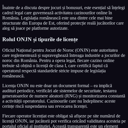
Înainte de a discuta despre jocuri și bonusuri, este esențial să înțelegi
cadrul legal care guvernează activitatea cazinourilor online în
România. Legislația românească este una dintre cele mai bine
structurate din Europa de Est, oferind protecție reală jucătorilor care
aleg să joace pe platforme autorizate.
Rolul ONJN și tipurile de licențe
Oficiul Național pentru Jocuri de Noroc (ONJN) este autoritatea
care reglementează și supraveghează întreaga industrie a jocurilor de
noroc din România. Pentru a opera legal, fiecare cazino online
trebuie să obțină o licență de clasa I, care certifică faptul că
operatorul respectă standardele stricte impuse de legislația
românească.
Licența ONJN nu este doar un document formal – ea implică
audituri periodice, verificări ale sistemelor de securitate, testarea
generatoarelor de numere aleatorii (RNG) și monitorizarea constantă
a activității operatorului. Cazinourile care nu îndeplinesc aceste
cerințe riscă suspendarea sau revocarea licenței.
Fiecare operator licențiat este obligat să afișeze pe site numărul de
licență ONJN, iar jucătorii pot verifica oricând validitatea acesteia pe
portalul oficial al instituției. Această transparență este un element