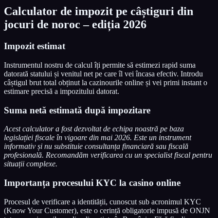
Calculator de impozit pe câștiguri din
jocuri de noroc – ediția 2026
Impozit estimat
Instrumentul nostru de calcul îți permite să estimezi rapid suma
datorată statului și venitul net pe care îl vei încasa efectiv. Introdu
câștigul brut total obținut la cazinourile online și vei primi instant o
estimare precisă a impozitului datorat.
Suma netă estimată după impozitare
Acest calculator a fost dezvoltat de echipa noastră pe baza
legislației fiscale în vigoare din mai 2026. Este un instrument
informativ și nu substituie consultanța financiară sau fiscală
profesională. Recomandăm verificarea cu un specialist fiscal pentru
situații complexe.
Importanța procesului KYC la casino online
Procesul de verificare a identității, cunoscut sub acronimul KYC
(Know Your Customer), este o cerință obligatorie impusă de ONJN