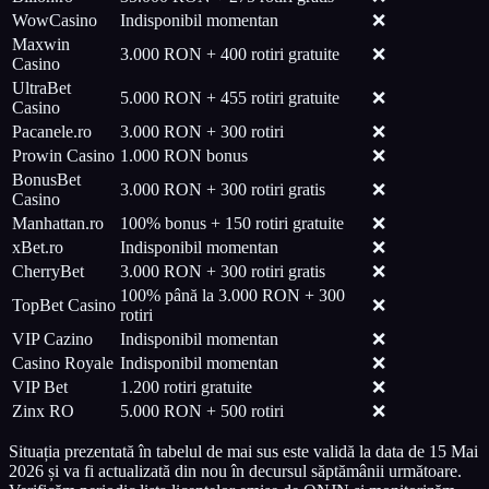
WowCasino
Indisponibil momentan
❌
Maxwin
3.000 RON + 400 rotiri gratuite
❌
Casino
UltraBet
5.000 RON + 455 rotiri gratuite
❌
Casino
Pacanele.ro
3.000 RON + 300 rotiri
❌
Prowin Casino
1.000 RON bonus
❌
BonusBet
3.000 RON + 300 rotiri gratis
❌
Casino
Manhattan.ro
100% bonus + 150 rotiri gratuite
❌
xBet.ro
Indisponibil momentan
❌
CherryBet
3.000 RON + 300 rotiri gratis
❌
100% până la 3.000 RON + 300
TopBet Casino
❌
rotiri
VIP Cazino
Indisponibil momentan
❌
Casino Royale
Indisponibil momentan
❌
VIP Bet
1.200 rotiri gratuite
❌
Zinx RO
5.000 RON + 500 rotiri
❌
Situația prezentată în tabelul de mai sus este validă la data de 15 Mai
2026 și va fi actualizată din nou în decursul săptămânii următoare.