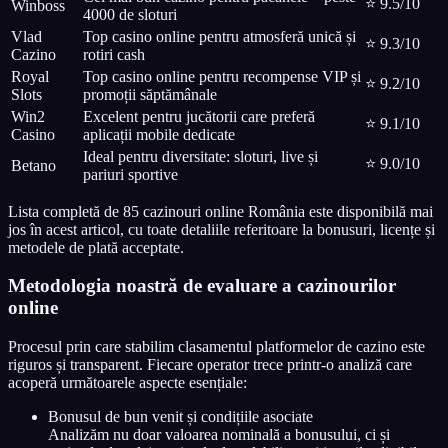
⭐ 9.5/10
Winboss
4000 de sloturi
Vlad
Top casino online pentru atmosferă unică și
⭐ 9.3/10
Cazino
rotiri cash
Royal
Top casino online pentru recompense VIP și
⭐ 9.2/10
Slots
promoții săptămânale
Win2
Excelent pentru jucătorii care preferă
⭐ 9.1/10
Casino
aplicații mobile dedicate
Ideal pentru diversitate: sloturi, live și
⭐ 9.0/10
Betano
pariuri sportive
Lista completă de 85 cazinouri online România este disponibilă mai
jos în acest articol, cu toate detaliile referitoare la bonusuri, licențe și
metodele de plată acceptate.
Metodologia noastră de evaluare a cazinourilor
online
Procesul prin care stabilim clasamentul platformelor de cazino este
riguros și transparent. Fiecare operator trece printr-o analiză care
acoperă următoarele aspecte esențiale:
Bonusul de bun venit și condițiile asociate
Analizăm nu doar valoarea nominală a bonusului, ci și