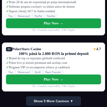
Peste 20 de ani de experiență pe piața internațională
✓
Software propriu exclusiv cu titluri unice de sloturi
✓
Suport clienți 24/7 în limba română
✓
Visa
Mastercard
PayPal
Neteller
Play Now →
18+ | Gamble responsibly | T&C Apply
PokerStars Casino
4.7
★
#5
100% până la 2.000 RON la primul depozit
Brand de top cu reputație globală verificată
✓
Poker live și sloturi premium sub același cont
✓
Program VIP cu recompense zilnice și cashback
✓
Visa
Mastercard
Skrill
Bank Transfer
Play Now →
18+ | Gamble responsibly | T&C Apply
Show 5 More Casinos ▼