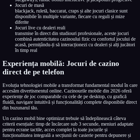
Jocuri de masă
blackjack, ruletă, baccarat, craps și alte jocuri clasice sunt
disponibile în multiple variante, fiecare cu reguli și mize
diferite
Jocuri live cu dealeri reali
transmise în direct din studiouri profesionale, aceste jocuri
combină autenticitatea cazinoului fizic cu confortul jocului de
acasă, permițându-ți să interacționezi cu dealeri și alți jucători
în timp real
Experiența mobilă: Jocuri de cazino
direct de pe telefon
Evoluția tehnologiei mobile a transformat fundamental modul în care
accesăm divertismentul online. Cazinourile mobile din 2026 oferă
experiențe de joc comparabile cu cele de pe desktop, cu grafică
fluidă, navigare intuitivă și funcționalități complete disponibile direct
din buzunarul tău.
Un cazino mobil bine optimizat trebuie să îndeplinească câteva
criterii esențiale: timp de încărcare sub 3 secunde, meniuri adaptate
pentru ecrane tactile, acces complet la toate jocurile și
funcționalitatea integrală a secțiunii de casierie pentru depunere și