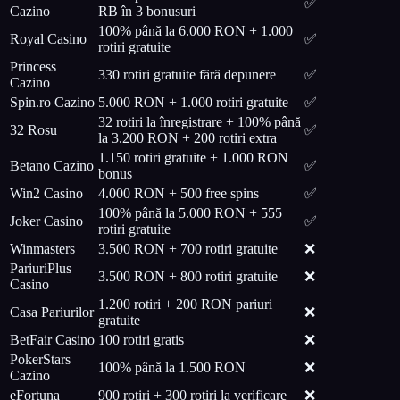
✅
Cazino
RB în 3 bonusuri
100% până la 6.000 RON + 1.000
Royal Casino
✅
rotiri gratuite
Princess
330 rotiri gratuite fără depunere
✅
Cazino
Spin.ro Cazino
5.000 RON + 1.000 rotiri gratuite
✅
32 rotiri la înregistrare + 100% până
32 Rosu
✅
la 3.200 RON + 200 rotiri extra
1.150 rotiri gratuite + 1.000 RON
Betano Cazino
✅
bonus
Win2 Casino
4.000 RON + 500 free spins
✅
100% până la 5.000 RON + 555
Joker Casino
✅
rotiri gratuite
Winmasters
3.500 RON + 700 rotiri gratuite
❌
PariuriPlus
3.500 RON + 800 rotiri gratuite
❌
Casino
1.200 rotiri + 200 RON pariuri
Casa Pariurilor
❌
gratuite
BetFair Casino
100 rotiri gratis
❌
PokerStars
100% până la 1.500 RON
❌
Cazino
eFortuna
900 rotiri + 300 rotiri la verificare
❌