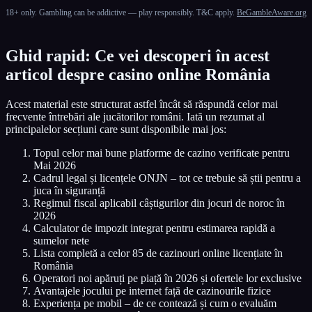
18+ only. Gambling can be addictive — play responsibly. T&C apply.
BeGambleAware.org
Ghid rapid: Ce vei descoperi în acest
articol despre casino online România
Acest material este structurat astfel încât să răspundă celor mai
frecvente întrebări ale jucătorilor români. Iată un rezumat al
principalelor secțiuni care sunt disponibile mai jos:
Topul celor mai bune platforme de cazino verificate pentru
Mai 2026
Cadrul legal și licențele ONJN – tot ce trebuie să știi pentru a
juca în siguranță
Regimul fiscal aplicabil câștigurilor din jocuri de noroc în
2026
Calculator de impozit integrat pentru estimarea rapidă a
sumelor nete
Lista completă a celor 85 de cazinouri online licențiate în
România
Operatori noi apăruți pe piață în 2026 și ofertele lor exclusive
Avantajele jocului pe internet față de cazinourile fizice
Experiența pe mobil – de ce contează și cum o evaluăm