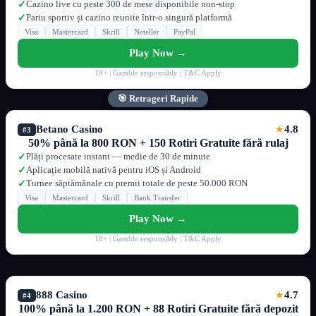
Cazino live cu peste 300 de mese disponibile non-stop
✓
Pariu sportiv și cazino reunite într-o singură platformă
✓
Visa
Mastercard
Skrill
Neteller
PayPal
Play Now →
18+ | Gamble responsibly | T&C Apply
🎯 Retrageri Rapide
Betano Casino
4.8
★
#3
50% până la 800 RON + 150 Rotiri Gratuite fără rulaj
Plăți procesate instant — medie de 30 de minute
✓
Aplicație mobilă nativă pentru iOS și Android
✓
Turnee săptămânale cu premii totale de peste 50.000 RON
✓
Visa
Mastercard
Skrill
Bank Transfer
Play Now →
18+ | Gamble responsibly | T&C Apply
888 Casino
4.7
★
#4
100% până la 1.200 RON + 88 Rotiri Gratuite fără depozit