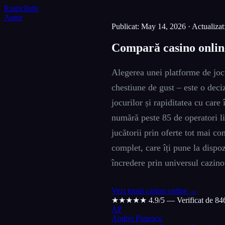
Rusticlight
Autor
Publicat: May 14, 2026
·
Actualiza
Compară casino onlin
Alegerea unei platforme de joc
chestiune de gust – este o deciz
jocurilor și rapiditatea cu care
numără peste 85 de operatori lic
jucătorii prin oferte tot mai c
complet, care îți pune la dispo
încredere prin universul cazino
Vezi topul casino online →
★★★★★
4.9/5 — Verificat de 846 
AP
Andrei Popescu