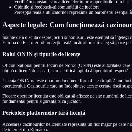
Verificăm constant starea licențelor tuturor operatorilor din lista
Opiniile și feedback-ul comunității de jucători
Percepția reală a utilizatorilor reprezintă un barometru esențial î
Aspecte legale: Cum funcționează cazinouri
Înainte de a discuta despre jocuri și bonusuri, este esențial să înțeleg
Europa de Est, oferind protecție reală jucătorilor care aleg să joace pe
Rolul ONJN și tipurile de licențe
Oficiul Național pentru Jocuri de Noroc (ONJN) este autoritatea care r
obțină o licență de clasa I, care certifică faptul că operatorul respectă
Licența ONJN nu este doar un document formal – ea implică audituri peri
operatorului. Cazinourile care nu îndeplinesc aceste cerințe riscă susp
Fiecare operator licențiat este obligat să afișeze pe site numărul de lice
fundamental pentru siguranța ta ca jucător.
Pericolele platformelor fără licență
Accesarea cazinourilor nelicențiate reprezintă un risc major pe care ni
de internet din România.