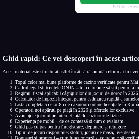
18+ | Gamble resp
Ghid rapid: Ce vei descoperi în acest arti
Acest material este structurat astfel încât să răspundă celor mai frecven
Topul celor mai bune platforme de cazino verificate pentru Ma
Cadrul legal și licențele ONJN – tot ce trebuie să știi pentru a j
Regimul fiscal aplicabil câștigurilor din jocuri de noroc în 2026
Calculator de impozit integrat pentru estimarea rapidă a sumelor
Lista completă a celor 85 de cazinouri online licențiate în Rom
Operatori noi apăruți pe piață în 2026 și ofertele lor exclusive
Avantajele jocului pe internet față de cazinourile fizice
Experiența pe mobil – de ce contează și cum o evaluăm
Ghid pas cu pas pentru înregistrare, depunere și retragere
Tipuri de jocuri disponibile: sloturi, jocuri de masă, live dealer
Bonusuri și promoții – cum funcționează și ce trebuie să verifici