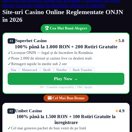
universul cazinourilor online din România
17
Întrebări frecvente
despre cazinouri online în România
18
Surse și referințe
Site-uri Casino Online Reglementate ONJN
în 2026
🏆 Cea Mai Bună Alegere
Superbet Casino
5.0
★
#1
100% până la 1.000 RON + 200 Rotiri Gratuite
Licențiat ONJN — legal și de încredere în România
✓
Peste 2.000 de sloturi și cazino live cu dealeri reali
✓
Retrageri rapide în medie sub 2 ore
✓
Visa
Mastercard
Skrill
Neteller
Bank Transfer
Play Now →
18+ | Gamble responsibly | T&C Apply
🎰 Cel Mai Bun Bonus
Unibet Casino
4.9
★
#2
100% până la 1.500 RON + 100 Rotiri Gratuite la
înregistrare
Cel mai generos pachet de bun venit de pe listă
✓