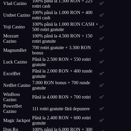
100% până la 1.500 RON + 225
Vlad Cazino
✅
rotiri cash
100% până la 1.000 RON + 400
Unibet Cazino
✅
rotiri cash
100% până la 1.000 RON CASH +
Yoji Casino
✅
500 rotiri gratuite
Mozzart
100% până la 4.500 RON + 150
✅
Cazino
rotiri gratuite
700 rotiri gratuite + 3.300 RON
MagnumBet
✅
bonus
Până la 2.500 RON + 550 rotiri
Luck Cazino
✅
gratuite
Până la 2.000 RON + 400 runde
ExcelBet
✅
gratuite
7.000 RON bonus + 700 runde
NetBet Casino
✅
gratuite
WinBoss
Până la 4.000 RON + 700 rotiri
✅
Cazino
PowerBet
111 rotiri gratuite fără depunere
✅
Cazino
Până la 2.400 RON + 600 rotiri
Magic Jackpot
✅
gratuite
Don.Ro
100% până la 6.000 RON + 300