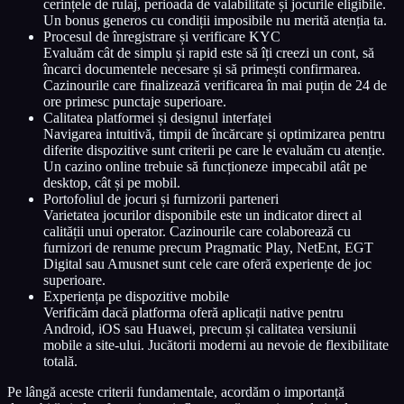
cerințele de rulaj, perioada de valabilitate și jocurile eligibile.
Un bonus generos cu condiții imposibile nu merită atenția ta.
Procesul de înregistrare și verificare KYC
Evaluăm cât de simplu și rapid este să îți creezi un cont, să
încarci documentele necesare și să primești confirmarea.
Cazinourile care finalizează verificarea în mai puțin de 24 de
ore primesc punctaje superioare.
Calitatea platformei și designul interfaței
Navigarea intuitivă, timpii de încărcare și optimizarea pentru
diferite dispozitive sunt criterii pe care le evaluăm cu atenție.
Un cazino online trebuie să funcționeze impecabil atât pe
desktop, cât și pe mobil.
Portofoliul de jocuri și furnizorii parteneri
Varietatea jocurilor disponibile este un indicator direct al
calității unui operator. Cazinourile care colaborează cu
furnizori de renume precum Pragmatic Play, NetEnt, EGT
Digital sau Amusnet sunt cele care oferă experiențe de joc
superioare.
Experiența pe dispozitive mobile
Verificăm dacă platforma oferă aplicații native pentru
Android, iOS sau Huawei, precum și calitatea versiunii
mobile a site-ului. Jucătorii moderni au nevoie de flexibilitate
totală.
Pe lângă aceste criterii fundamentale, acordăm o importanță