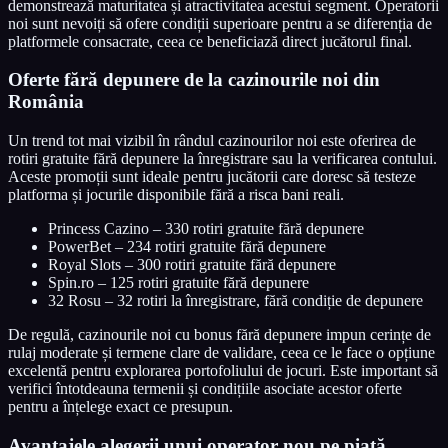
demonstrează maturitatea și atractivitatea acestui segment. Operatorii
noi sunt nevoiți să ofere condiții superioare pentru a se diferenția de
platformele consacrate, ceea ce beneficiază direct jucătorul final.
Oferte fără depunere de la cazinourile noi din
România
Un trend tot mai vizibil în rândul cazinourilor noi este oferirea de
rotiri gratuite fără depunere la înregistrare sau la verificarea contului.
Aceste promoții sunt ideale pentru jucătorii care doresc să testeze
platforma și jocurile disponibile fără a risca bani reali.
Princess Cazino – 330 rotiri gratuite fără depunere
PowerBet – 234 rotiri gratuite fără depunere
Royal Slots – 300 rotiri gratuite fără depunere
Spin.ro – 125 rotiri gratuite fără depunere
32 Rosu – 32 rotiri la înregistrare, fără condiție de depunere
De regulă, cazinourile noi cu bonus fără depunere impun cerințe de
rulaj moderate și termene clare de validare, ceea ce le face o opțiune
excelentă pentru explorarea portofoliului de jocuri. Este important să
verifici întotdeauna termenii și condițiile asociate acestor oferte
pentru a înțelege exact ce presupun.
Avantajele alegerii unui operator nou pe piață