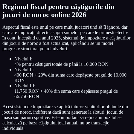
Regimul fiscal pentru câștigurile din
jocuri de noroc online 2026
Aspectul fiscal este unul pe care mulți jucători tind să îl ignore, dar
care are implicații directe asupra sumelor pe care le primești efectiv
în cont. Începând cu anul 2025, sistemul de impozitare a câștigurilor
din jocuri de noroc a fost actualizat, aplicându-se un model
progresiv structurat pe trei niveluri.
Nivelul I:
4% pentru câștiguri totale de până la 10.000 RON
Nivelul II:
400 RON + 20% din suma care depășește pragul de 10.000
RON
Nivelul III:
11.750 RON + 40% din suma care depășește pragul de
66.750 RON
Acest sistem de impozitare se aplică tuturor veniturilor obținute din
jocuri de noroc, indiferent dacă sunt generate la sloturi, jocuri de
masă sau pariuri sportive. Este important să reții că impozitul se
calculează pe baza câștigului total anual, nu pe tranzacție
individuală.