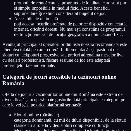
promoții de reîncărcare și programe de loialitate care sunt pur
și simplu imposibile în mediul fizic. Aceste beneficii
suplimentare îți extind considerabil bugetul de joc.
Accesibilitate nelimitată
poți accesa jocurile preferate de pe orice dispozitiv conectat la
internet, oricând dorești. Nu mai ești constrâns de programul
de funcționare sau de locația geografică a unui cazino fizic.
Avantajul principal al operatorilor din lista noastră recomandată este
libertatea totală pe care o oferă. Indiferent dacă ești pasionat de
sloturi cu jackpoturi progresive sau preferi adrenalina meselor live
cu dealeri profesioniști, fiecare sesiune de joc este adaptată
preferințelor tale individuale.
Categorii de jocuri accesibile la cazinouri online
România
Oferta de jocuri a cazinourilor online din România este extrem de
diversificată și acoperă toate gusturile. Iată principalele categorii pe
care le vei găsi pe orice platformă serioasă:
Sloturi online (păcănele)
categoria dominantă, cu mii de titluri disponibile, de la sloturi
clasice cu 3 role la video sloturi complexe cu funcții
Megaways, runde bonus interactive și jackpoturi progresive