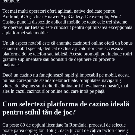
retragere.
Tot mai mulți operatori oferă aplicații native dedicate pentru
Android, iOS și chiar Huawei AppGallery. De exemplu, Win2
Casino pune la dispoziție aplicații mobile pe toate cele trei sisteme
de operare, iar Betano este cunoscut pentru optimizarea excepțională
a platformei sale mobile.
Un alt aspect notabil este că anumite cazinouri online oferă un bonus
cazino mobil special, dedicat exclusiv jucătorilor care accesează
platforma de pe telefon sau tabletă. Aceste promoții pot include rotiri
gratuite suplimentare sau bonusuri de depunere cu procente
majorate.
Dacă un cazino nu funcționează rapid și impecabil pe mobil, acesta
nu mai corespunde standardelor actuale. Simplitatea navigării și
viteza de răspuns sunt criterii eliminatorii în evaluarea noastră, mai
ales în cazul cazinourilor online noi care intră pe piață.
Cum selectezi platforma de cazino ideală
pentru stilul tău de joc?
Cu peste 80 de opțiuni licențiate în România, procesul de selecție
poate părea copleșitor. Totuși, dacă ții cont de câțiva factori cheie și