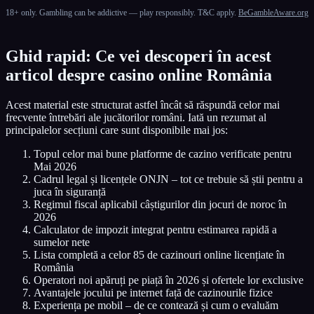
18+ only. Gambling can be addictive — play responsibly. T&C apply.
BeGambleAware.org
Ghid rapid: Ce vei descoperi în acest
articol despre casino online România
Acest material este structurat astfel încât să răspundă celor mai
frecvente întrebări ale jucătorilor români. Iată un rezumat al
principalelor secțiuni care sunt disponibile mai jos:
Topul celor mai bune platforme de cazino verificate pentru
Mai 2026
Cadrul legal și licențele ONJN – tot ce trebuie să știi pentru a
juca în siguranță
Regimul fiscal aplicabil câștigurilor din jocuri de noroc în
2026
Calculator de impozit integrat pentru estimarea rapidă a
sumelor nete
Lista completă a celor 85 de cazinouri online licențiate în
România
Operatori noi apăruți pe piață în 2026 și ofertele lor exclusive
Avantajele jocului pe internet față de cazinourile fizice
Experiența pe mobil – de ce contează și cum o evaluăm