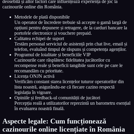
deosebită și altor factori care influențează experiența de joc la
cazinourile online din România.
Metodele de plată disponibile
Un operator de încredere trebuie să accepte o gamă largă de
opțiuni pentru depunere și retragere, de la carduri bancare la
portofele electronice și vouchere prepaid.
Calitatea echipei de suport
Testăm personal serviciul de asistență prin chat live, email și
telefon, evaluând timpul de răspuns și competența agenților.
Programul de loialitate și beneficiile VIP
Cazinourile care răsplătesc fidelitatea jucătorilor cu
recompense reale și beneficii tangibile sunt cele pe care le
recomandăm cu prioritate.
Licența ONJN activă
Verificăm constant starea licențelor tuturor operatorilor din
lista noastră, asigurându-ne că fiecare cazino respectă
legislația în vigoare.
Opiniile și feedback-ul comunității de jucători
Percepția reală a utilizatorilor reprezintă un barometru esențial
în evaluarea noastră finală.
Aspecte legale: Cum funcționează
cazinourile online licențiate în România