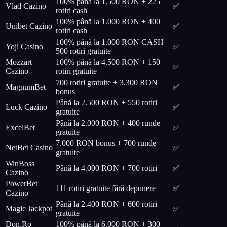
100% până la 1.500 RON + 225
Vlad Cazino
✅
rotiri cash
100% până la 1.000 RON + 400
Unibet Cazino
✅
rotiri cash
100% până la 1.000 RON CASH +
Yoji Casino
✅
500 rotiri gratuite
Mozzart
100% până la 4.500 RON + 150
✅
Cazino
rotiri gratuite
700 rotiri gratuite + 3.300 RON
MagnumBet
✅
bonus
Până la 2.500 RON + 550 rotiri
Luck Cazino
✅
gratuite
Până la 2.000 RON + 400 runde
ExcelBet
✅
gratuite
7.000 RON bonus + 700 runde
NetBet Casino
✅
gratuite
WinBoss
Până la 4.000 RON + 700 rotiri
✅
Cazino
PowerBet
111 rotiri gratuite fără depunere
✅
Cazino
Până la 2.400 RON + 600 rotiri
Magic Jackpot
✅
gratuite
Don.Ro
100% până la 6.000 RON + 300