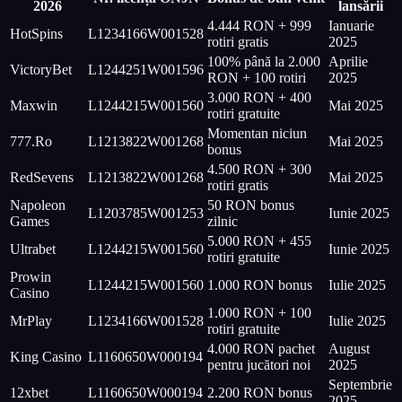
2026
lansării
4.444 RON + 999
Ianuarie
HotSpins
L1234166W001528
rotiri gratis
2025
100% până la 2.000
Aprilie
VictoryBet
L1244251W001596
RON + 100 rotiri
2025
3.000 RON + 400
Maxwin
L1244215W001560
Mai 2025
rotiri gratuite
Momentan niciun
777.Ro
L1213822W001268
Mai 2025
bonus
4.500 RON + 300
RedSevens
L1213822W001268
Mai 2025
rotiri gratis
Napoleon
50 RON bonus
L1203785W001253
Iunie 2025
Games
zilnic
5.000 RON + 455
Ultrabet
L1244215W001560
Iunie 2025
rotiri gratuite
Prowin
L1244215W001560
1.000 RON bonus
Iulie 2025
Casino
1.000 RON + 100
MrPlay
L1234166W001528
Iulie 2025
rotiri gratuite
4.000 RON pachet
August
King Casino
L1160650W000194
pentru jucători noi
2025
Septembrie
12xbet
L1160650W000194
2.200 RON bonus
2025