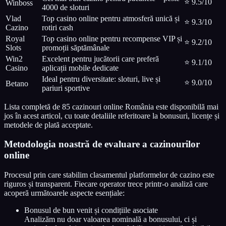
⭐ 9.5/10
Winboss
4000 de sloturi
Vlad
Top casino online pentru atmosferă unică și
⭐ 9.3/10
Cazino
rotiri cash
Royal
Top casino online pentru recompense VIP și
⭐ 9.2/10
Slots
promoții săptămânale
Win2
Excelent pentru jucătorii care preferă
⭐ 9.1/10
Casino
aplicații mobile dedicate
Ideal pentru diversitate: sloturi, live și
⭐ 9.0/10
Betano
pariuri sportive
Lista completă de 85 cazinouri online România este disponibilă mai
jos în acest articol, cu toate detaliile referitoare la bonusuri, licențe și
metodele de plată acceptate.
Metodologia noastră de evaluare a cazinourilor
online
Procesul prin care stabilim clasamentul platformelor de cazino este
riguros și transparent. Fiecare operator trece printr-o analiză care
acoperă următoarele aspecte esențiale:
Bonusul de bun venit și condițiile asociate
Analizăm nu doar valoarea nominală a bonusului, ci și