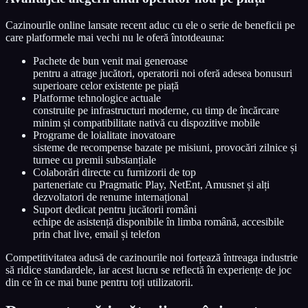
Cazinourile online lansate recent aduc cu ele o serie de beneficii pe
care platformele mai vechi nu le oferă întotdeauna:
Pachete de bun venit mai generoase
pentru a atrage jucători, operatorii noi oferă adesea bonusuri
superioare celor existente pe piață
Platforme tehnologice actuale
construite pe infrastructuri moderne, cu timp de încărcare
minim și compatibilitate nativă cu dispozitive mobile
Programe de loialitate inovatoare
sisteme de recompense bazate pe misiuni, provocări zilnice și
turnee cu premii substanțiale
Colaborări directe cu furnizorii de top
parteneriate cu Pragmatic Play, NetEnt, Amusnet și alți
dezvoltatori de renume internațional
Suport dedicat pentru jucătorii români
echipe de asistență disponibile în limba română, accesibile
prin chat live, email și telefon
Competitivitatea adusă de cazinourile noi forțează întreaga industrie
să ridice standardele, iar acest lucru se reflectă în experiențe de joc
din ce în ce mai bune pentru toți utilizatorii.