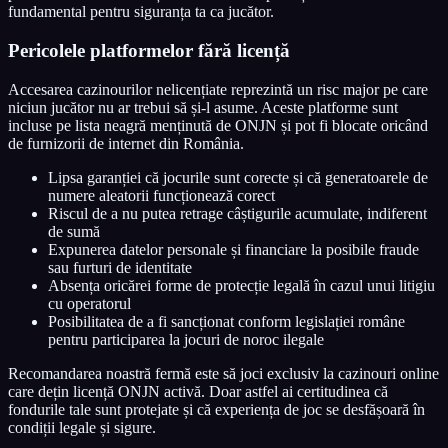
fundamental pentru siguranța ta ca jucător.
Pericolele platformelor fără licență
Accesarea cazinourilor nelicențiate reprezintă un risc major pe care
niciun jucător nu ar trebui să și-l asume. Aceste platforme sunt
incluse pe lista neagră menținută de ONJN și pot fi blocate oricând
de furnizorii de internet din România.
Lipsa garanției că jocurile sunt corecte și că generatoarele de
numere aleatorii funcționează corect
Riscul de a nu putea retrage câștigurile acumulate, indiferent
de sumă
Expunerea datelor personale și financiare la posibile fraude
sau furturi de identitate
Absența oricărei forme de protecție legală în cazul unui litigiu
cu operatorul
Posibilitatea de a fi sancționat conform legislației române
pentru participarea la jocuri de noroc ilegale
Recomandarea noastră fermă este să joci exclusiv la cazinouri online
care dețin licență ONJN activă. Doar astfel ai certitudinea că
fondurile tale sunt protejate și că experiența de joc se desfășoară în
condiții legale și sigure.