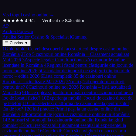
Vezi topul casino online →
★★★★★
4.9/5 — Verificat de 846 cititori
AP
Andrei Popescu
Analist Senior Casino & Specialist iGaming
☰
Cuprins
▼
1
Ghid rapid: Ce vei descoperi în acest articol despre casino online
România
2
Top 5 cazinouri online România – Clasament actualizat
Mai 2026
3
Aspecte legale: Cum funcționează cazinourile online
licențiate în România
4
Regimul fiscal pentru câștigurile din jocuri de
noroc online 2026
5
Calculator de impozit pe câștiguri din jocuri de
noroc – ediția 2026
6
Lista completă: 85 de cazinouri online
România – actualizare Mai 2026
7
Nu ai găsit operatorul potrivit
pentru tine?
8
Cazinouri online noi 2026 România – listă actualizată
Mai 2026
9
De ce optează jucătorii români pentru cazinouri online în
loc de locații fizice?
10
Experiența mobilă: Jocuri de cazino direct de
pe telefon
11
Cum selectezi platforma de cazino ideală pentru stilul
tău de joc?
12
Ghid practic: Primii pași la un casino online din
România
13
Portofoliul de jocuri la cazinourile online din România
14
Bonusuri și promoții la cazinourile online din România: ghid
complet
15
Jocul responsabil: fundament esențial al experienței la
cazinourile online
16
Concluzii: Cum să navighezi cu succes prin