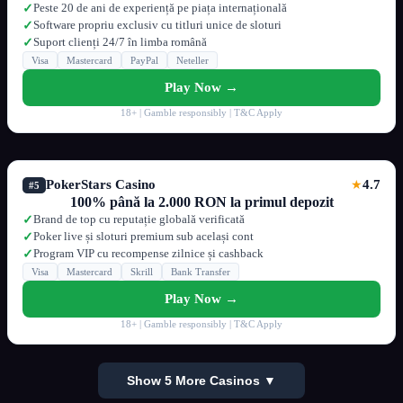
Peste 20 de ani de experiență pe piața internațională
✓
Software propriu exclusiv cu titluri unice de sloturi
✓
Suport clienți 24/7 în limba română
✓
Visa
Mastercard
PayPal
Neteller
Play Now →
18+ | Gamble responsibly | T&C Apply
PokerStars Casino
4.7
★
#5
100% până la 2.000 RON la primul depozit
Brand de top cu reputație globală verificată
✓
Poker live și sloturi premium sub același cont
✓
Program VIP cu recompense zilnice și cashback
✓
Visa
Mastercard
Skrill
Bank Transfer
Play Now →
18+ | Gamble responsibly | T&C Apply
Show 5 More Casinos ▼