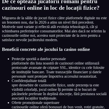
De ce optează jucătorii români pentru
cazinouri online în loc de locații fizice?
Migrarea de la sălile de jocuri fizice către platformele digitale nu este
un fenomen nou, dar în 2026 a atins un nivel fără precedent.
Motivele sunt variate și reflectă atât evoluția tehnologică, cât și
schimbarea preferințelor consumatorilor. Mai ales dacă ne referim la
cazinourile online noi, acestea sunt proiectate de la zero pentru a
satisface nevoile jucătorului modern.
Beneficii concrete ale jocului la casino online
Protecție sporită a datelor personale
platformele din lista noastră de cazinouri online utilizează
protocoale avansate de criptare SSL, identice cu cele folosite
de instituțiile bancare. Toate tranzacțiile financiare și datele
personale sunt protejate împotriva accesului neautorizat.
Confidențialitate totală
spre deosebire de cazinourile fizice, unde prezența ta este
vizibilă celorlalți, jocul online îți permite să te bucuri de
păcănelele preferate în deplină discreție, fără presiunea socială
asociată locațiilor tradiționale.
Oferte promoționale superioare
cazinourile online oferă bonusuri de bun venit, rotiri gratuite,