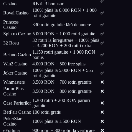
✅
Cazino
RB în 3 bonusuri
100% până la 6.000 RON + 1.000
Royal Casino
✅
rotiri gratuite
Princess
330 rotiri gratuite fără depunere
✅
Cazino
Spin.ro Cazino
5.000 RON + 1.000 rotiri gratuite
✅
32 rotiri la înregistrare + 100% până
32 Rosu
✅
la 3.200 RON + 200 rotiri extra
1.150 rotiri gratuite + 1.000 RON
Betano Cazino
✅
bonus
Win2 Casino
4.000 RON + 500 free spins
✅
100% până la 5.000 RON + 555
Joker Casino
✅
rotiri gratuite
Winmasters
3.500 RON + 700 rotiri gratuite
❌
PariuriPlus
3.500 RON + 800 rotiri gratuite
❌
Casino
1.200 rotiri + 200 RON pariuri
Casa Pariurilor
❌
gratuite
BetFair Casino
100 rotiri gratis
❌
PokerStars
100% până la 1.500 RON
❌
Cazino
eFortuna
900 rotiri + 300 rotiri la verificare
❌