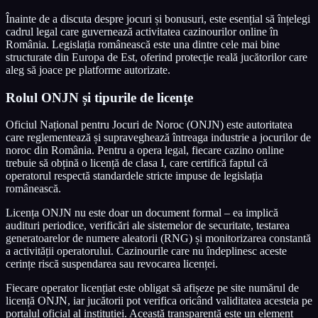
Înainte de a discuta despre jocuri și bonusuri, este esențial să înțelegi
cadrul legal care guvernează activitatea cazinourilor online în
România. Legislația românească este una dintre cele mai bine
structurate din Europa de Est, oferind protecție reală jucătorilor care
aleg să joace pe platforme autorizate.
Rolul ONJN și tipurile de licențe
Oficiul Național pentru Jocuri de Noroc (ONJN) este autoritatea
care reglementează și supraveghează întreaga industrie a jocurilor de
noroc din România. Pentru a opera legal, fiecare cazino online
trebuie să obțină o licență de clasa I, care certifică faptul că
operatorul respectă standardele stricte impuse de legislația
românească.
Licența ONJN nu este doar un document formal – ea implică
audituri periodice, verificări ale sistemelor de securitate, testarea
generatoarelor de numere aleatorii (RNG) și monitorizarea constantă
a activității operatorului. Cazinourile care nu îndeplinesc aceste
cerințe riscă suspendarea sau revocarea licenței.
Fiecare operator licențiat este obligat să afișeze pe site numărul de
licență ONJN, iar jucătorii pot verifica oricând validitatea acesteia pe
portalul oficial al instituției. Această transparență este un element