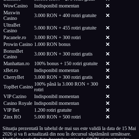
WowCasino
Indisponibil momentan
❌
Maxwin
3.000 RON + 400 rotiri gratuite
❌
Casino
UltraBet
5.000 RON + 455 rotiri gratuite
❌
Casino
Pacanele.ro
3.000 RON + 300 rotiri
❌
Prowin Casino
1.000 RON bonus
❌
BonusBet
3.000 RON + 300 rotiri gratis
❌
Casino
Manhattan.ro
100% bonus + 150 rotiri gratuite
❌
xBet.ro
Indisponibil momentan
❌
CherryBet
3.000 RON + 300 rotiri gratis
❌
100% până la 3.000 RON + 300
TopBet Casino
❌
rotiri
VIP Cazino
Indisponibil momentan
❌
Casino Royale
Indisponibil momentan
❌
VIP Bet
1.200 rotiri gratuite
❌
Zinx RO
5.000 RON + 500 rotiri
❌
Situația prezentată în tabelul de mai sus este validă la data de 15 Mai
2026 și va fi actualizată din nou în decursul săptămânii următoare.