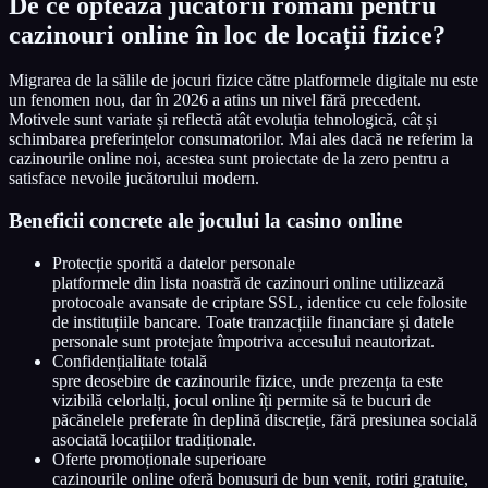
De ce optează jucătorii români pentru
cazinouri online în loc de locații fizice?
Migrarea de la sălile de jocuri fizice către platformele digitale nu este
un fenomen nou, dar în 2026 a atins un nivel fără precedent.
Motivele sunt variate și reflectă atât evoluția tehnologică, cât și
schimbarea preferințelor consumatorilor. Mai ales dacă ne referim la
cazinourile online noi, acestea sunt proiectate de la zero pentru a
satisface nevoile jucătorului modern.
Beneficii concrete ale jocului la casino online
Protecție sporită a datelor personale
platformele din lista noastră de cazinouri online utilizează
protocoale avansate de criptare SSL, identice cu cele folosite
de instituțiile bancare. Toate tranzacțiile financiare și datele
personale sunt protejate împotriva accesului neautorizat.
Confidențialitate totală
spre deosebire de cazinourile fizice, unde prezența ta este
vizibilă celorlalți, jocul online îți permite să te bucuri de
păcănelele preferate în deplină discreție, fără presiunea socială
asociată locațiilor tradiționale.
Oferte promoționale superioare
cazinourile online oferă bonusuri de bun venit, rotiri gratuite,