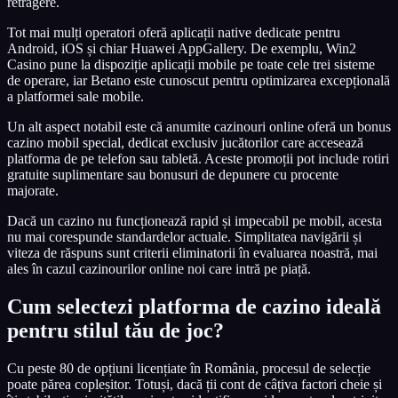
retragere.
Tot mai mulți operatori oferă aplicații native dedicate pentru
Android, iOS și chiar Huawei AppGallery. De exemplu, Win2
Casino pune la dispoziție aplicații mobile pe toate cele trei sisteme
de operare, iar Betano este cunoscut pentru optimizarea excepțională
a platformei sale mobile.
Un alt aspect notabil este că anumite cazinouri online oferă un bonus
cazino mobil special, dedicat exclusiv jucătorilor care accesează
platforma de pe telefon sau tabletă. Aceste promoții pot include rotiri
gratuite suplimentare sau bonusuri de depunere cu procente
majorate.
Dacă un cazino nu funcționează rapid și impecabil pe mobil, acesta
nu mai corespunde standardelor actuale. Simplitatea navigării și
viteza de răspuns sunt criterii eliminatorii în evaluarea noastră, mai
ales în cazul cazinourilor online noi care intră pe piață.
Cum selectezi platforma de cazino ideală
pentru stilul tău de joc?
Cu peste 80 de opțiuni licențiate în România, procesul de selecție
poate părea copleșitor. Totuși, dacă ții cont de câțiva factori cheie și