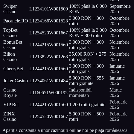
Swiper
100% până la 6.000
Septembrie
L1234101W001500
Casino
RON
2025
3.000 RON + 300
Octombrie
Pacanele.RO
L1234166W001528
rotiri
2025
TopBet
100% până la 3.000
Octombrie
L1254520W001667
Cazino
RON + 300 rotiri
2025
BonusBet
3.000 RON + 300
Noiembrie
L1244215W001560
Casino
rotiri gratis
2025
Bilion
35.000 RON + 275
Noiembrie
L1213822W001268
Cazino
rotiri gratis
2025
3.000 RON + 300
Ianuarie
CherryBet
L1244215W001560
rotiri gratis
2026
5.000 RON + 555
Ianuarie
Joker Casino
L1234061W001484
rotiri gratuite
2026
Casino
Indisponibil
Martie
L1160651W000195
Royale
momentan
2026
Februarie
VIP Bet
L1244215W001560
1.200 rotiri gratuite
2026
ZINX
5.000 RON + 500
Februarie
L1254520W001667
Casino
rotiri
2026
Apariția constantă a unor cazinouri online noi pe piața românească