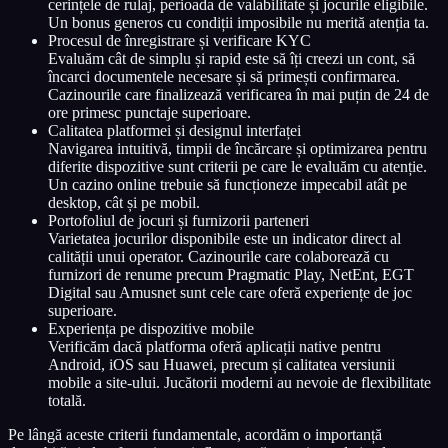
cerințele de rulaj, perioada de valabilitate și jocurile eligibile.
Un bonus generos cu condiții imposibile nu merită atenția ta.
Procesul de înregistrare și verificare KYC
Evaluăm cât de simplu și rapid este să îți creezi un cont, să
încarci documentele necesare și să primești confirmarea.
Cazinourile care finalizează verificarea în mai puțin de 24 de
ore primesc punctaje superioare.
Calitatea platformei și designul interfaței
Navigarea intuitivă, timpii de încărcare și optimizarea pentru
diferite dispozitive sunt criterii pe care le evaluăm cu atenție.
Un cazino online trebuie să funcționeze impecabil atât pe
desktop, cât și pe mobil.
Portofoliul de jocuri și furnizorii parteneri
Varietatea jocurilor disponibile este un indicator direct al
calității unui operator. Cazinourile care colaborează cu
furnizori de renume precum Pragmatic Play, NetEnt, EGT
Digital sau Amusnet sunt cele care oferă experiențe de joc
superioare.
Experiența pe dispozitive mobile
Verificăm dacă platforma oferă aplicații native pentru
Android, iOS sau Huawei, precum și calitatea versiunii
mobile a site-ului. Jucătorii moderni au nevoie de flexibilitate
totală.
Pe lângă aceste criterii fundamentale, acordăm o importanță