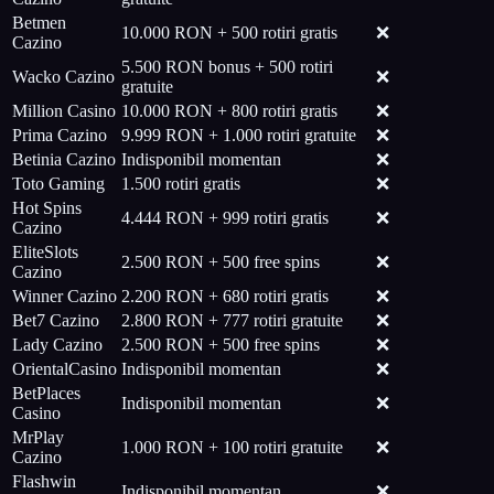
Betmen
10.000 RON + 500 rotiri gratis
❌
Cazino
5.500 RON bonus + 500 rotiri
Wacko Cazino
❌
gratuite
Million Casino
10.000 RON + 800 rotiri gratis
❌
Prima Cazino
9.999 RON + 1.000 rotiri gratuite
❌
Betinia Cazino
Indisponibil momentan
❌
Toto Gaming
1.500 rotiri gratis
❌
Hot Spins
4.444 RON + 999 rotiri gratis
❌
Cazino
EliteSlots
2.500 RON + 500 free spins
❌
Cazino
Winner Cazino
2.200 RON + 680 rotiri gratis
❌
Bet7 Cazino
2.800 RON + 777 rotiri gratuite
❌
Lady Cazino
2.500 RON + 500 free spins
❌
OrientalCasino
Indisponibil momentan
❌
BetPlaces
Indisponibil momentan
❌
Casino
MrPlay
1.000 RON + 100 rotiri gratuite
❌
Cazino
Flashwin
Indisponibil momentan
❌