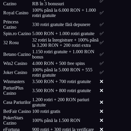
✅
Cazino
RB în 3 bonusuri
100% până la 6.000 RON + 1.000
Royal Casino
✅
rotiri gratuite
Princess
330 rotiri gratuite fără depunere
✅
Cazino
Spin.ro Cazino
5.000 RON + 1.000 rotiri gratuite
✅
32 rotiri la înregistrare + 100% până
32 Rosu
✅
la 3.200 RON + 200 rotiri extra
1.150 rotiri gratuite + 1.000 RON
Betano Cazino
✅
bonus
Win2 Casino
4.000 RON + 500 free spins
✅
100% până la 5.000 RON + 555
Joker Casino
✅
rotiri gratuite
Winmasters
3.500 RON + 700 rotiri gratuite
❌
PariuriPlus
3.500 RON + 800 rotiri gratuite
❌
Casino
1.200 rotiri + 200 RON pariuri
Casa Pariurilor
❌
gratuite
BetFair Casino
100 rotiri gratis
❌
PokerStars
100% până la 1.500 RON
❌
Cazino
eFortuna
900 rotiri + 300 rotiri la verificare
❌