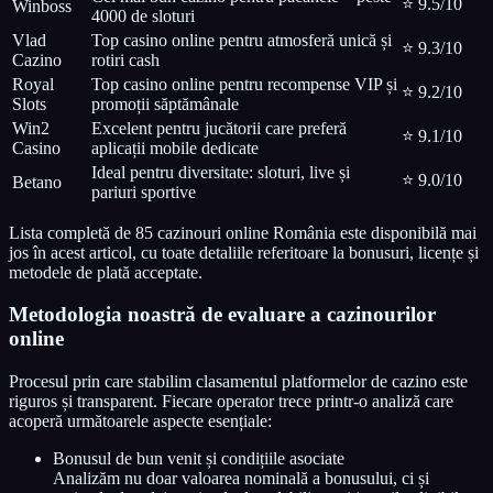
⭐ 9.5/10
Winboss
4000 de sloturi
Vlad
Top casino online pentru atmosferă unică și
⭐ 9.3/10
Cazino
rotiri cash
Royal
Top casino online pentru recompense VIP și
⭐ 9.2/10
Slots
promoții săptămânale
Win2
Excelent pentru jucătorii care preferă
⭐ 9.1/10
Casino
aplicații mobile dedicate
Ideal pentru diversitate: sloturi, live și
⭐ 9.0/10
Betano
pariuri sportive
Lista completă de 85 cazinouri online România este disponibilă mai
jos în acest articol, cu toate detaliile referitoare la bonusuri, licențe și
metodele de plată acceptate.
Metodologia noastră de evaluare a cazinourilor
online
Procesul prin care stabilim clasamentul platformelor de cazino este
riguros și transparent. Fiecare operator trece printr-o analiză care
acoperă următoarele aspecte esențiale:
Bonusul de bun venit și condițiile asociate
Analizăm nu doar valoarea nominală a bonusului, ci și