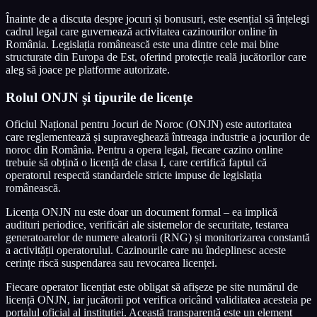
Înainte de a discuta despre jocuri și bonusuri, este esențial să înțelegi
cadrul legal care guvernează activitatea cazinourilor online în
România. Legislația românească este una dintre cele mai bine
structurate din Europa de Est, oferind protecție reală jucătorilor care
aleg să joace pe platforme autorizate.
Rolul ONJN și tipurile de licențe
Oficiul Național pentru Jocuri de Noroc (ONJN) este autoritatea
care reglementează și supraveghează întreaga industrie a jocurilor de
noroc din România. Pentru a opera legal, fiecare cazino online
trebuie să obțină o licență de clasa I, care certifică faptul că
operatorul respectă standardele stricte impuse de legislația
românească.
Licența ONJN nu este doar un document formal – ea implică
audituri periodice, verificări ale sistemelor de securitate, testarea
generatoarelor de numere aleatorii (RNG) și monitorizarea constantă
a activității operatorului. Cazinourile care nu îndeplinesc aceste
cerințe riscă suspendarea sau revocarea licenței.
Fiecare operator licențiat este obligat să afișeze pe site numărul de
licență ONJN, iar jucătorii pot verifica oricând validitatea acesteia pe
portalul oficial al instituției. Această transparență este un element