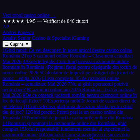
Vezi topul casino online →
★★★★★
4.9/5 — Verificat de 846 cititori
AP
Andrei Popescu
Analist Senior Casino & Specialist iGaming
☰
Cuprins
▼
1
Ghid rapid: Ce vei descoperi în acest articol despre casino online
România
2
Top 5 cazinouri online România – Clasament actualizat
Mai 2026
3
Aspecte legale: Cum funcționează cazinourile online
licențiate în România
4
Regimul fiscal pentru câștigurile din jocuri de
noroc online 2026
5
Calculator de impozit pe câștiguri din jocuri de
noroc – ediția 2026
6
Lista completă: 85 de cazinouri online
România – actualizare Mai 2026
7
Nu ai găsit operatorul potrivit
pentru tine?
8
Cazinouri online noi 2026 România – listă actualizată
Mai 2026
9
De ce optează jucătorii români pentru cazinouri online în
loc de locații fizice?
10
Experiența mobilă: Jocuri de cazino direct de
pe telefon
11
Cum selectezi platforma de cazino ideală pentru stilul
tău de joc?
12
Ghid practic: Primii pași la un casino online din
România
13
Portofoliul de jocuri la cazinourile online din România
14
Bonusuri și promoții la cazinourile online din România: ghid
complet
15
Jocul responsabil: fundament esențial al experienței la
cazinourile online
16
Concluzii: Cum să navighezi cu succes prin