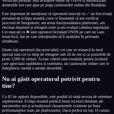
Verificăm periodic lista licențelor emise de ONJN și monitorizăm
domeniile noi care apar pe piața cazinourilor online din România.
Este important de menționat că operatorii marcați cu ✅ au fost testați
personal de echipa noastră, ceea ce înseamnă că am verificat
procesul de înregistrare, am testat funcționalitatea platformei, am
efectuat depuneri și retrageri reale și am evaluat calitatea suportului.
Cei marcați cu ❌ sunt operatori licențiați ONJN pe care nu i-am
testat încă, dar pe care intenționăm să îi analizăm în perioada
următoare.
Dintre toți operatorii din acest tabel, cei care se remarcă în mod
special sunt cei cu timp de retragere sub 24 de ore și cu portofolii de
peste 3.000 de sloturi. Aceste criterii sunt esențiale pentru jucătorii
care apreciază rapiditatea și varietatea, iar cazinourile online care le
îndeplinesc merită o atenție deosebită.
Nu ai găsit operatorul potrivit pentru
tine?
Cu 85 de opțiuni disponibile, este posibil să simți nevoia de orientare
suplimentară. Echipa noastră publică lunar recenzii detaliate ale
operatorilor noi și actualizează clasamentele existente pe baza
performanțelor reale ale platformelor. Dacă preferi un top 10 casino