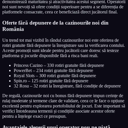
demonstrează maturitatea și atractivitatea acestui segment. Operatorii
noi sunt nevoiți să ofere condiții superioare pentru a se diferenția de
platformele consacrate, ceea ce beneficiază direct jucătorul final.
Oferte fără depunere de la cazinourile noi din
România
Un trend tot mai vizibil în rândul cazinourilor noi este oferirea de
rotiri gratuite fără depunere la înregistrare sau la verificarea contului.
Aceste promoții sunt ideale pentru jucătorii care doresc să testeze
platforma și jocurile disponibile fără a risca bani reali.
Princess Cazino – 330 rotiri gratuite fără depunere
PowerBet – 234 rotiri gratuite fără depunere
Royal Slots – 300 rotiri gratuite fără depunere
Spin.ro – 125 rotiri gratuite fără depunere
32 Rosu – 32 rotiri la înregistrare, fără condiție de depunere
De regulă, cazinourile noi cu bonus fără depunere impun cerințe de
rulaj moderate și termene clare de validare, ceea ce le face o opțiune
excelentă pentru explorarea portofoliului de jocuri. Este important să
verifici întotdeauna termenii și condițiile asociate acestor oferte
pentru a înțelege exact ce presupun.
Avantajele alegerii unui operator nou pe piață