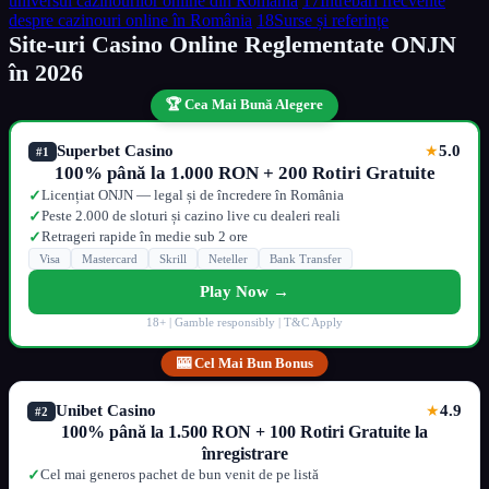
universul cazinourilor online din România
17
Întrebări frecvente
despre cazinouri online în România
18
Surse și referințe
Site-uri Casino Online Reglementate ONJN
în 2026
🏆 Cea Mai Bună Alegere
Superbet Casino
5.0
★
#1
100% până la 1.000 RON + 200 Rotiri Gratuite
Licențiat ONJN — legal și de încredere în România
✓
Peste 2.000 de sloturi și cazino live cu dealeri reali
✓
Retrageri rapide în medie sub 2 ore
✓
Visa
Mastercard
Skrill
Neteller
Bank Transfer
Play Now →
18+ | Gamble responsibly | T&C Apply
🎰 Cel Mai Bun Bonus
Unibet Casino
4.9
★
#2
100% până la 1.500 RON + 100 Rotiri Gratuite la
înregistrare
Cel mai generos pachet de bun venit de pe listă
✓