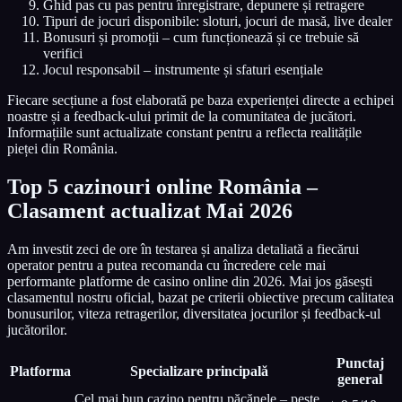
Ghid pas cu pas pentru înregistrare, depunere și retragere
Tipuri de jocuri disponibile: sloturi, jocuri de masă, live dealer
Bonusuri și promoții – cum funcționează și ce trebuie să
verifici
Jocul responsabil – instrumente și sfaturi esențiale
Fiecare secțiune a fost elaborată pe baza experienței directe a echipei
noastre și a feedback-ului primit de la comunitatea de jucători.
Informațiile sunt actualizate constant pentru a reflecta realitățile
pieței din România.
Top 5 cazinouri online România –
Clasament actualizat Mai 2026
Am investit zeci de ore în testarea și analiza detaliată a fiecărui
operator pentru a putea recomanda cu încredere cele mai
performante platforme de casino online din 2026. Mai jos găsești
clasamentul nostru oficial, bazat pe criterii obiective precum calitatea
bonusurilor, viteza retragerilor, diversitatea jocurilor și feedback-ul
jucătorilor.
Punctaj
Platforma
Specializare principală
general
Cel mai bun cazino pentru păcănele – peste