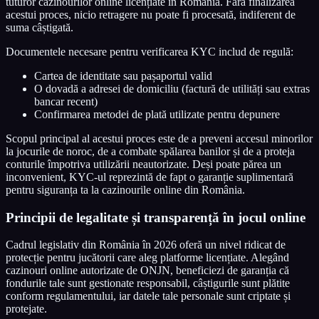
tuturor cazinourilor online licențiate în România. Fără finalizarea
acestui proces, nicio retragere nu poate fi procesată, indiferent de
suma câștigată.
Documentele necesare pentru verificarea KYC includ de regulă:
Cartea de identitate sau pașaportul valid
O dovadă a adresei de domiciliu (factură de utilități sau extras
bancar recent)
Confirmarea metodei de plată utilizate pentru depunere
Scopul principal al acestui proces este de a preveni accesul minorilor
la jocurile de noroc, de a combate spălarea banilor și de a proteja
conturile împotriva utilizării neautorizate. Deși poate părea un
inconvenient, KYC-ul reprezintă de fapt o garanție suplimentară
pentru siguranța ta la cazinourile online din România.
Principii de legalitate și transparență în jocul online
Cadrul legislativ din România în 2026 oferă un nivel ridicat de
protecție pentru jucătorii care aleg platforme licențiate. Alegând
cazinouri online autorizate de ONJN, beneficiezi de garanția că
fondurile tale sunt gestionate responsabil, câștigurile sunt plătite
conform regulamentului, iar datele tale personale sunt criptate și
protejate.