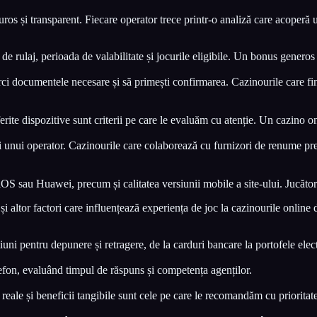
ros și transparent. Fiecare operator trece printr-o analiză care acoperă 
e rulaj, perioada de valabilitate și jocurile eligibile. Un bonus generos 
arci documentele necesare și să primești confirmarea. Cazinourile care f
erite dispozitive sunt criterii pe care le evaluăm cu atenție. Un cazino o
ității unui operator. Cazinourile care colaborează cu furnizori de renum
OS sau Huawei, precum și calitatea versiunii mobile a site-ului. Jucători
i altor factori care influențează experiența de joc la cazinourile online
uni pentru depunere și retragere, de la carduri bancare la portofele elec
elefon, evaluând timpul de răspuns și competența agenților.
reale și beneficii tangibile sunt cele pe care le recomandăm cu prioritate