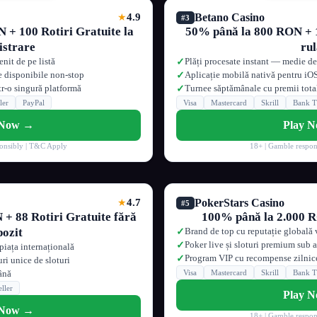
Betano Casino
4.9
★
#3
 + 100 Rotiri Gratuite la
50% până la 800 RON + 1
istrare
rul
nit de pe listă
Plăți procesate instant — medie d
✓
e disponibile non-stop
Aplicație mobilă nativă pentru iO
✓
ntr-o singură platformă
Turnee săptămânale cu premii tot
✓
ler
PayPal
Visa
Mastercard
Skrill
Bank T
 Now →
Play 
onsibly | T&C Apply
18+ | Gamble respon
PokerStars Casino
4.7
★
#5
+ 88 Rotiri Gratuite fără
100% până la 2.000 R
pozit
Brand de top cu reputație globală v
✓
Poker live și sloturi premium sub a
✓
piața internațională
Program VIP cu recompense zilnic
✓
uri unice de sloturi
ână
Visa
Mastercard
Skrill
Bank T
ller
Play 
 Now →
18+ | Gamble respon