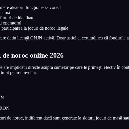
umere aleatorii funcționează corect
e sumă
urturi de identitate
cu operatorul
 participarea la jocuri de noroc ilegale
e dețin licență ONJN activă. Doar astfel ai certitudinea că fondurile tal
i de noroc online 2026
are are implicații directe asupra sumelor pe care le primești efectiv în c
urat pe trei niveluri.
ON
0 RON
uri de noroc, indiferent dacă sunt generate la sloturi, jocuri de masă sau