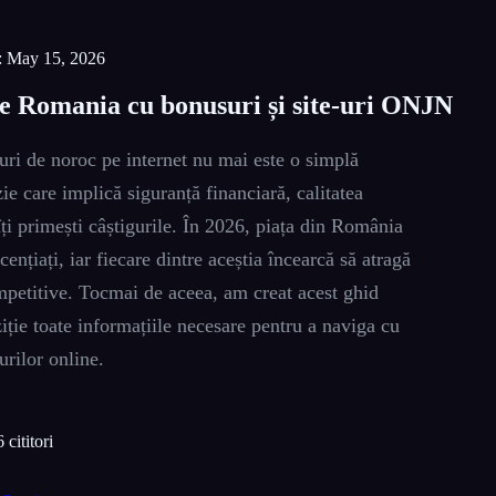
t: May 15, 2026
e Romania cu bonusuri și site-uri ONJN
uri de noroc pe internet nu mai este o simplă
ie care implică siguranță financiară, calitatea
 îți primești câștigurile. În 2026, piața din România
ențiați, iar fiecare dintre aceștia încearcă să atragă
ompetitive. Tocmai de aceea, am creat acest ghid
ziție toate informațiile necesare pentru a naviga cu
urilor online.
cititori