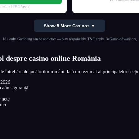
onsibly | T&C Apply
Show 5 More Casinos ▼
18+ only. Gambling can be addictive — play responsibly. T&C apply.
BeGambleAware.org
col despre casino online România
te întrebări ale jucătorilor români. Iată un rezumat al principalelor secți
i 2026
uca în siguranță
 nete
ânia