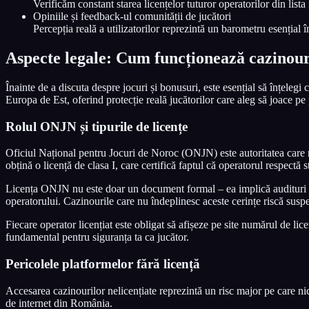
Verificăm constant starea licențelor tuturor operatorilor din lista
Opiniile și feedback-ul comunității de jucători
Percepția reală a utilizatorilor reprezintă un barometru esențial î
Aspecte legale: Cum funcționează cazinouri
Înainte de a discuta despre jocuri și bonusuri, este esențial să înțeleg
Europa de Est, oferind protecție reală jucătorilor care aleg să joace pe
Rolul ONJN și tipurile de licențe
Oficiul Național pentru Jocuri de Noroc (ONJN) este autoritatea care r
obțină o licență de clasa I, care certifică faptul că operatorul respectă
Licența ONJN nu este doar un document formal – ea implică audituri peri
operatorului. Cazinourile care nu îndeplinesc aceste cerințe riscă susp
Fiecare operator licențiat este obligat să afișeze pe site numărul de lice
fundamental pentru siguranța ta ca jucător.
Pericolele platformelor fără licență
Accesarea cazinourilor nelicențiate reprezintă un risc major pe care ni
de internet din România.