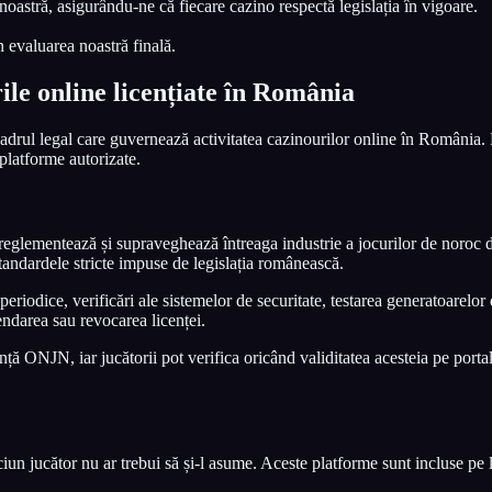
 noastră, asigurându-ne că fiecare cazino respectă legislația în vigoare.
n evaluarea noastră finală.
le online licențiate în România
i cadrul legal care guvernează activitatea cazinourilor online în România.
 platforme autorizate.
eglementează și supraveghează întreaga industrie a jocurilor de noroc d
 standardele stricte impuse de legislația românească.
odice, verificări ale sistemelor de securitate, testarea generatoarelor 
endarea sau revocarea licenței.
nță ONJN, iar jucătorii pot verifica oricând validitatea acesteia pe portal
ciun jucător nu ar trebui să și-l asume. Aceste platforme sunt incluse pe