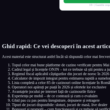
18+ | Gamble resp
Ghid rapid: Ce vei descoperi în acest arti
Acest material este structurat astfel încât să răspundă celor mai frecven
Topul celor mai bune platforme de cazino verificate pentru Ma
Cadrul legal și licențele ONJN – tot ce trebuie să știi pentru a j
Regimul fiscal aplicabil câștigurilor din jocuri de noroc în 2026
Calculator de impozit integrat pentru estimarea rapidă a sumelor
Lista completă a celor 85 de cazinouri online licențiate în Rom
Operatori noi apăruți pe piață în 2026 și ofertele lor exclusive
Avantajele jocului pe internet față de cazinourile fizice
Experiența pe mobil – de ce contează și cum o evaluăm
Ghid pas cu pas pentru înregistrare, depunere și retragere
Tipuri de jocuri disponibile: sloturi, jocuri de masă, live dealer
Bonusuri și promoții – cum funcționează și ce trebuie să verifici