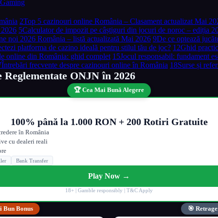
 iGaming
omânia
2
Top 5 cazinouri online România – Clasament actualizat Mai 20
e 2026
5
Calculator de impozit pe câștiguri din jocuri de noroc – ediția 2
ne noi 2026 România – listă actualizată Mai 2026
9
De ce optează jucăto
tezi platforma de cazino ideală pentru stilul tău de joc?
12
Ghid practic
ile online din România: ghid complet
15
Jocul responsabil: fundament ese
7
Întrebări frecvente despre cazinouri online în România
18
Surse și refer
ne Reglementate ONJN în 2026
🏆 Cea Mai Bună Alegere
100% până la 1.000 RON + 200 Rotiri Gratuite
credere în România
ive cu dealeri reali
ore
ler
Bank Transfer
Play Now →
18+ | Gamble responsibly | T&C Apply
i Bun Bonus
🎯 Retrage