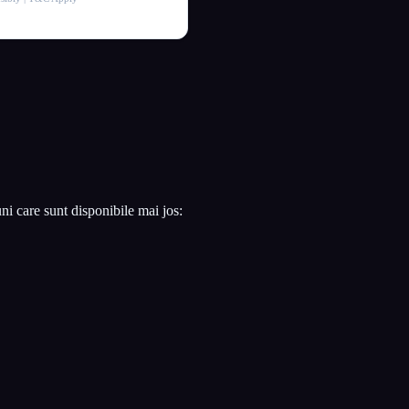
uni care sunt disponibile mai jos: