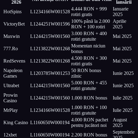
2026
lansării
4.444 RON + 999
Ianuarie
HotSpins
L1234166W001528
rotiri gratis
2025
100% până la 2.000
Aprilie
VictoryBet
L1244251W001596
RON + 100 rotiri
2025
3.000 RON + 400
Maxwin
L1244215W001560
Mai 2025
rotiri gratuite
Momentan niciun
777.Ro
L1213822W001268
Mai 2025
bonus
4.500 RON + 300
RedSevens
L1213822W001268
Mai 2025
rotiri gratis
Napoleon
50 RON bonus
L1203785W001253
Iunie 2025
Games
zilnic
5.000 RON + 455
Ultrabet
L1244215W001560
Iunie 2025
rotiri gratuite
Prowin
L1244215W001560
1.000 RON bonus
Iulie 2025
Casino
1.000 RON + 100
MrPlay
L1234166W001528
Iulie 2025
rotiri gratuite
4.000 RON pachet
August
King Casino
L1160650W000194
pentru jucători noi
2025
Septembrie
12xbet
L1160650W000194
2.200 RON bonus
2025