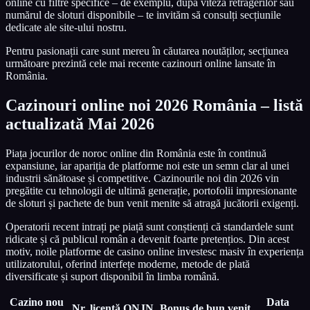
online cu filtre specifice – de exemplu, după viteza retragerilor sau
numărul de sloturi disponibile – te invităm să consulți secțiunile
dedicate ale site-ului nostru.
Pentru pasionații care sunt mereu în căutarea noutăților, secțiunea
următoare prezintă cele mai recente cazinouri online lansate în
România.
Cazinouri online noi 2026 România – listă
actualizată Mai 2026
Piața jocurilor de noroc online din România este în continuă
expansiune, iar apariția de platforme noi este un semn clar al unei
industrii sănătoase și competitive. Cazinourile noi din 2026 vin
pregătite cu tehnologii de ultimă generație, portofolii impresionante
de sloturi și pachete de bun venit menite să atragă jucătorii exigenți.
Operatorii recent intrați pe piață sunt conștienți că standardele sunt
ridicate și că publicul român a devenit foarte pretențios. Din acest
motiv, noile platforme de casino online investesc masiv în experiența
utilizatorului, oferind interfețe moderne, metode de plată
diversificate și suport disponibil în limba română.
Cazino nou
Data
Nr. licență ONJN
Bonus de bun venit