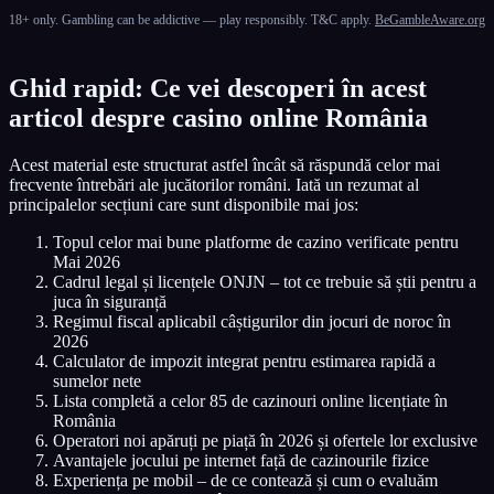
18+ only. Gambling can be addictive — play responsibly. T&C apply.
BeGambleAware.org
Ghid rapid: Ce vei descoperi în acest
articol despre casino online România
Acest material este structurat astfel încât să răspundă celor mai
frecvente întrebări ale jucătorilor români. Iată un rezumat al
principalelor secțiuni care sunt disponibile mai jos:
Topul celor mai bune platforme de cazino verificate pentru
Mai 2026
Cadrul legal și licențele ONJN – tot ce trebuie să știi pentru a
juca în siguranță
Regimul fiscal aplicabil câștigurilor din jocuri de noroc în
2026
Calculator de impozit integrat pentru estimarea rapidă a
sumelor nete
Lista completă a celor 85 de cazinouri online licențiate în
România
Operatori noi apăruți pe piață în 2026 și ofertele lor exclusive
Avantajele jocului pe internet față de cazinourile fizice
Experiența pe mobil – de ce contează și cum o evaluăm