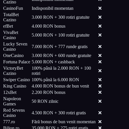
Cazino
CasinoFun
Indisponibil momentan
❌
TotalBet
3.000 RON + 300 rotiri gratuite
❌
Cazino
efBet
4.000 RON bonus
❌
VivaBet
5.000 RON + 100 rotiri gratuite
❌
Casino
Lucky Seven
7.000 RON + 777 runde gratis
❌
Casino
OneCasino
3.000 RON + 600 runde gratuite
❌
Fortuna Palace
5.000 RON + cashback
❌
VictoryBet
100% până la 2.000 RON + 100
❌
Cazino
rotiri
Swiper Casino
100% până la 6.000 RON
❌
King Casino
4.000 RON bonus de bun venit
❌
12xBet
2.200 RON bonus
❌
Napoleon
50 RON zilnic
❌
Games
Red Sevens
4.500 RON + 300 rotiri gratis
❌
Casino
777.ro
Fără bonus de bun venit momentan
❌
Bilion.ro
35.000 RON + 275 rotiri gratis
❌