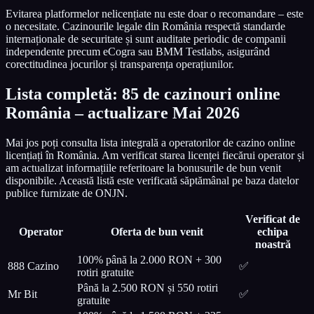
Evitarea platformelor nelicențiate nu este doar o recomandare – este
o necesitate. Cazinourile legale din România respectă standarde
internaționale de securitate și sunt auditate periodic de companii
independente precum eCogra sau BMM Testlabs, asigurând
corectitudinea jocurilor și transparența operațiunilor.
Lista completă: 85 de cazinouri online
România – actualizare Mai 2026
Mai jos poți consulta lista integrală a operatorilor de cazino online
licențiați în România. Am verificat starea licenței fiecărui operator și
am actualizat informațiile referitoare la bonusurile de bun venit
disponibile. Această listă este verificată săptămânal pe baza datelor
publice furnizate de ONJN.
Verificat de
Operator
Oferta de bun venit
echipa
noastră
100% până la 2.000 RON + 300
888 Cazino
✅
rotiri gratuite
Până la 2.500 RON și 550 rotiri
Mr Bit
✅
gratuite