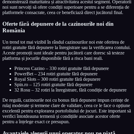
demonstrează maturitatea și atractivitatea acestui segment. Operatorii
noi sunt nevoiți să ofere condiții superioare pentru a se diferenția de
platformele consacrate, ceea ce beneficiază direct jucătorul final.
Oferte fără depunere de la cazinourile noi din
România
Un trend tot mai vizibil în rândul cazinourilor noi este oferirea de
rotiri gratuite fără depunere la înregistrare sau la verificarea contului.
Aceste promoții sunt ideale pentru jucătorii care doresc să testeze
platforma și jocurile disponibile fără a risca bani reali.
Princess Cazino – 330 rotiri gratuite fără depunere
PowerBet – 234 rotiri gratuite fără depunere
Royal Slots – 300 rotiri gratuite fără depunere
Spin.ro – 125 rotiri gratuite fără depunere
32 Rosu – 32 rotiri la înregistrare, fără condiție de depunere
De regulă, cazinourile noi cu bonus fără depunere impun cerințe de
rulaj moderate și termene clare de validare, ceea ce le face o opțiune
excelentă pentru explorarea portofoliului de jocuri. Este important să
verifici întotdeauna termenii și condițiile asociate acestor oferte
pentru a înțelege exact ce presupun.
Avantajele alegerii unui operator nou pe piață