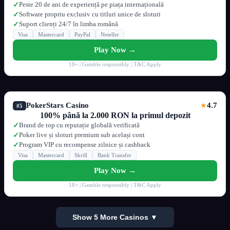
Peste 20 de ani de experiență pe piața internațională
✓
Software propriu exclusiv cu titluri unice de sloturi
✓
Suport clienți 24/7 în limba română
✓
Visa
Mastercard
PayPal
Neteller
Play Now →
18+ | Gamble responsibly | T&C Apply
PokerStars Casino
4.7
★
#5
100% până la 2.000 RON la primul depozit
Brand de top cu reputație globală verificată
✓
Poker live și sloturi premium sub același cont
✓
Program VIP cu recompense zilnice și cashback
✓
Visa
Mastercard
Skrill
Bank Transfer
Play Now →
18+ | Gamble responsibly | T&C Apply
Show 5 More Casinos ▼