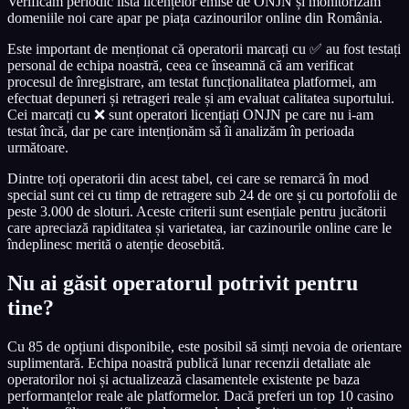
Verificăm periodic lista licențelor emise de ONJN și monitorizăm
domeniile noi care apar pe piața cazinourilor online din România.
Este important de menționat că operatorii marcați cu ✅ au fost testați
personal de echipa noastră, ceea ce înseamnă că am verificat
procesul de înregistrare, am testat funcționalitatea platformei, am
efectuat depuneri și retrageri reale și am evaluat calitatea suportului.
Cei marcați cu ❌ sunt operatori licențiați ONJN pe care nu i-am
testat încă, dar pe care intenționăm să îi analizăm în perioada
următoare.
Dintre toți operatorii din acest tabel, cei care se remarcă în mod
special sunt cei cu timp de retragere sub 24 de ore și cu portofolii de
peste 3.000 de sloturi. Aceste criterii sunt esențiale pentru jucătorii
care apreciază rapiditatea și varietatea, iar cazinourile online care le
îndeplinesc merită o atenție deosebită.
Nu ai găsit operatorul potrivit pentru
tine?
Cu 85 de opțiuni disponibile, este posibil să simți nevoia de orientare
suplimentară. Echipa noastră publică lunar recenzii detaliate ale
operatorilor noi și actualizează clasamentele existente pe baza
performanțelor reale ale platformelor. Dacă preferi un top 10 casino