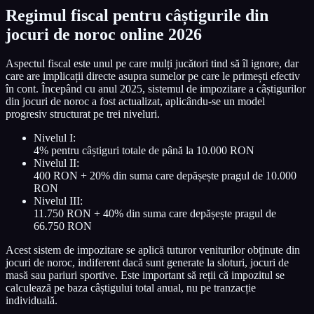
Regimul fiscal pentru câștigurile din
jocuri de noroc online 2026
Aspectul fiscal este unul pe care mulți jucători tind să îl ignore, dar
care are implicații directe asupra sumelor pe care le primești efectiv
în cont. Începând cu anul 2025, sistemul de impozitare a câștigurilor
din jocuri de noroc a fost actualizat, aplicându-se un model
progresiv structurat pe trei niveluri.
Nivelul I:
4% pentru câștiguri totale de până la 10.000 RON
Nivelul II:
400 RON + 20% din suma care depășește pragul de 10.000
RON
Nivelul III:
11.750 RON + 40% din suma care depășește pragul de
66.750 RON
Acest sistem de impozitare se aplică tuturor veniturilor obținute din
jocuri de noroc, indiferent dacă sunt generate la sloturi, jocuri de
masă sau pariuri sportive. Este important să reții că impozitul se
calculează pe baza câștigului total anual, nu pe tranzacție
individuală.