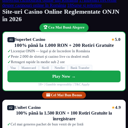
universul cazinourilor online din România
17
Întrebări frecvente
despre cazinouri online în România
18
Surse și referințe
Site-uri Casino Online Reglementate ONJN
în 2026
🏆 Cea Mai Bună Alegere
Superbet Casino
5.0
★
#1
100% până la 1.000 RON + 200 Rotiri Gratuite
Licențiat ONJN — legal și de încredere în România
✓
Peste 2.000 de sloturi și cazino live cu dealeri reali
✓
Retrageri rapide în medie sub 2 ore
✓
Visa
Mastercard
Skrill
Neteller
Bank Transfer
Play Now →
18+ | Gamble responsibly | T&C Apply
🎰 Cel Mai Bun Bonus
Unibet Casino
4.9
★
#2
100% până la 1.500 RON + 100 Rotiri Gratuite la
înregistrare
Cel mai generos pachet de bun venit de pe listă
✓