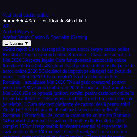
Vezi topul casino online →
★★★★★
4.9/5 — Verificat de 846 cititori
AP
Andrei Popescu
Analist Senior Casino & Specialist iGaming
☰
Cuprins
▼
1
Ghid rapid: Ce vei descoperi în acest articol despre casino online
România
2
Top 5 cazinouri online România – Clasament actualizat
Mai 2026
3
Aspecte legale: Cum funcționează cazinourile online
licențiate în România
4
Regimul fiscal pentru câștigurile din jocuri de
noroc online 2026
5
Calculator de impozit pe câștiguri din jocuri de
noroc – ediția 2026
6
Lista completă: 85 de cazinouri online
România – actualizare Mai 2026
7
Nu ai găsit operatorul potrivit
pentru tine?
8
Cazinouri online noi 2026 România – listă actualizată
Mai 2026
9
De ce optează jucătorii români pentru cazinouri online în
loc de locații fizice?
10
Experiența mobilă: Jocuri de cazino direct de
pe telefon
11
Cum selectezi platforma de cazino ideală pentru stilul
tău de joc?
12
Ghid practic: Primii pași la un casino online din
România
13
Portofoliul de jocuri la cazinourile online din România
14
Bonusuri și promoții la cazinourile online din România: ghid
complet
15
Jocul responsabil: fundament esențial al experienței la
cazinourile online
16
Concluzii: Cum să navighezi cu succes prin