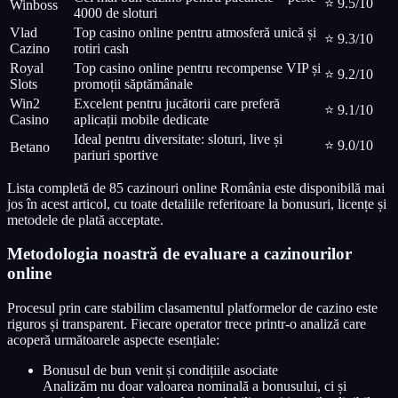
⭐ 9.5/10
Winboss
4000 de sloturi
Vlad
Top casino online pentru atmosferă unică și
⭐ 9.3/10
Cazino
rotiri cash
Royal
Top casino online pentru recompense VIP și
⭐ 9.2/10
Slots
promoții săptămânale
Win2
Excelent pentru jucătorii care preferă
⭐ 9.1/10
Casino
aplicații mobile dedicate
Ideal pentru diversitate: sloturi, live și
⭐ 9.0/10
Betano
pariuri sportive
Lista completă de 85 cazinouri online România este disponibilă mai
jos în acest articol, cu toate detaliile referitoare la bonusuri, licențe și
metodele de plată acceptate.
Metodologia noastră de evaluare a cazinourilor
online
Procesul prin care stabilim clasamentul platformelor de cazino este
riguros și transparent. Fiecare operator trece printr-o analiză care
acoperă următoarele aspecte esențiale:
Bonusul de bun venit și condițiile asociate
Analizăm nu doar valoarea nominală a bonusului, ci și