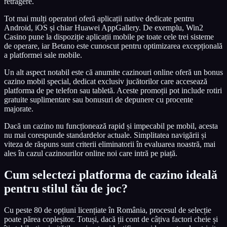
retragere.
Tot mai mulți operatori oferă aplicații native dedicate pentru
Android, iOS și chiar Huawei AppGallery. De exemplu, Win2
Casino pune la dispoziție aplicații mobile pe toate cele trei sisteme
de operare, iar Betano este cunoscut pentru optimizarea excepțională
a platformei sale mobile.
Un alt aspect notabil este că anumite cazinouri online oferă un bonus
cazino mobil special, dedicat exclusiv jucătorilor care accesează
platforma de pe telefon sau tabletă. Aceste promoții pot include rotiri
gratuite suplimentare sau bonusuri de depunere cu procente
majorate.
Dacă un cazino nu funcționează rapid și impecabil pe mobil, acesta
nu mai corespunde standardelor actuale. Simplitatea navigării și
viteza de răspuns sunt criterii eliminatorii în evaluarea noastră, mai
ales în cazul cazinourilor online noi care intră pe piață.
Cum selectezi platforma de cazino ideală
pentru stilul tău de joc?
Cu peste 80 de opțiuni licențiate în România, procesul de selecție
poate părea copleșitor. Totuși, dacă ții cont de câțiva factori cheie și