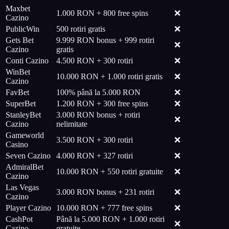
Maxbet
1.000 RON + 800 free spins
❌
Cazino
PublicWin
500 rotiri gratis
❌
Gets Bet
9.999 RON bonus + 999 rotiri
❌
Cazino
gratis
Conti Cazino
4.500 RON + 300 rotiri
❌
WinBet
10.000 RON + 1.000 rotiri gratis
❌
Cazino
FavBet
100% până la 5.000 RON
❌
SuperBet
1.200 RON + 300 free spins
❌
StanleyBet
3.000 RON bonus + rotiri
❌
Cazino
nelimitate
Gameworld
3.500 RON + 300 rotiri
❌
Casino
Seven Cazino
4.000 RON + 327 rotiri
❌
AdmiralBet
10.000 RON + 550 rotiri gratuite
❌
Cazino
Las Vegas
3.000 RON bonus + 231 rotiri
❌
Cazino
Player Cazino
10.000 RON + 777 free spins
❌
CashPot
Până la 5.000 RON + 1.000 rotiri
❌
Cazino
gratuite