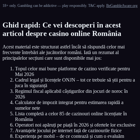
18+ only. Gambling can be addictive — play responsibly. T&C apply.
BeGambleAware.org
Ghid rapid: Ce vei descoperi în acest
articol despre casino online România
Acest material este structurat astfel încât să răspundă celor mai
frecvente întrebări ale jucătorilor români. Iată un rezumat al
principalelor secțiuni care sunt disponibile mai jos:
Topul celor mai bune platforme de cazino verificate pentru
Mai 2026
Cadrul legal și licențele ONJN – tot ce trebuie să știi pentru a
juca în siguranță
Regimul fiscal aplicabil câștigurilor din jocuri de noroc în
2026
Calculator de impozit integrat pentru estimarea rapidă a
sumelor nete
Lista completă a celor 85 de cazinouri online licențiate în
România
Operatori noi apăruți pe piață în 2026 și ofertele lor exclusive
Avantajele jocului pe internet față de cazinourile fizice
Experiența pe mobil – de ce contează și cum o evaluăm