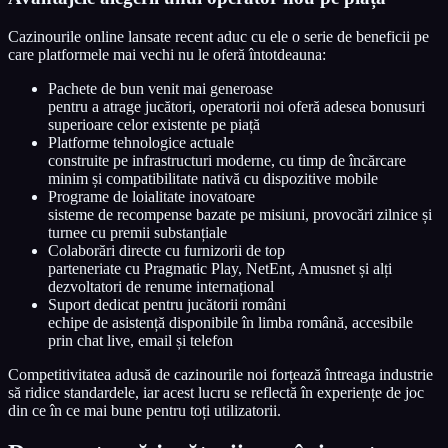
Cazinourile online lansate recent aduc cu ele o serie de beneficii pe
care platformele mai vechi nu le oferă întotdeauna:
Pachete de bun venit mai generoase
pentru a atrage jucători, operatorii noi oferă adesea bonusuri
superioare celor existente pe piață
Platforme tehnologice actuale
construite pe infrastructuri moderne, cu timp de încărcare
minim și compatibilitate nativă cu dispozitive mobile
Programe de loialitate inovatoare
sisteme de recompense bazate pe misiuni, provocări zilnice și
turnee cu premii substanțiale
Colaborări directe cu furnizorii de top
parteneriate cu Pragmatic Play, NetEnt, Amusnet și alți
dezvoltatori de renume internațional
Suport dedicat pentru jucătorii români
echipe de asistență disponibile în limba română, accesibile
prin chat live, email și telefon
Competitivitatea adusă de cazinourile noi forțează întreaga industrie
să ridice standardele, iar acest lucru se reflectă în experiențe de joc
din ce în ce mai bune pentru toți utilizatorii.