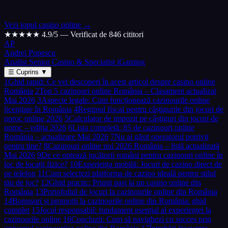
Vezi topul casino online →
★★★★★
4.9/5 — Verificat de 846 cititori
AP
Andrei Popescu
Analist Senior Casino & Specialist iGaming
☰
Cuprins
▼
1
Ghid rapid: Ce vei descoperi în acest articol despre casino online
România
2
Top 5 cazinouri online România – Clasament actualizat
Mai 2026
3
Aspecte legale: Cum funcționează cazinourile online
licențiate în România
4
Regimul fiscal pentru câștigurile din jocuri de
noroc online 2026
5
Calculator de impozit pe câștiguri din jocuri de
noroc – ediția 2026
6
Lista completă: 85 de cazinouri online
România – actualizare Mai 2026
7
Nu ai găsit operatorul potrivit
pentru tine?
8
Cazinouri online noi 2026 România – listă actualizată
Mai 2026
9
De ce optează jucătorii români pentru cazinouri online în
loc de locații fizice?
10
Experiența mobilă: Jocuri de cazino direct de
pe telefon
11
Cum selectezi platforma de cazino ideală pentru stilul
tău de joc?
12
Ghid practic: Primii pași la un casino online din
România
13
Portofoliul de jocuri la cazinourile online din România
14
Bonusuri și promoții la cazinourile online din România: ghid
complet
15
Jocul responsabil: fundament esențial al experienței la
cazinourile online
16
Concluzii: Cum să navighezi cu succes prin