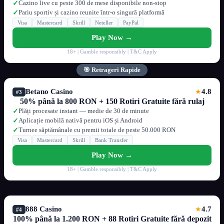
Cazino live cu peste 300 de mese disponibile non-stop
✓
Pariu sportiv și cazino reunite într-o singură platformă
✓
Visa
Mastercard
Skrill
Neteller
PayPal
Play Now →
18+ | Gamble responsibly | T&C Apply
🎯 Retrageri Rapide
Betano Casino
4.8
★
#3
50% până la 800 RON + 150 Rotiri Gratuite fără rulaj
Plăți procesate instant — medie de 30 de minute
✓
Aplicație mobilă nativă pentru iOS și Android
✓
Turnee săptămânale cu premii totale de peste 50.000 RON
✓
Visa
Mastercard
Skrill
Bank Transfer
Play Now →
18+ | Gamble responsibly | T&C Apply
888 Casino
4.7
★
#4
100% până la 1.200 RON + 88 Rotiri Gratuite fără depozit