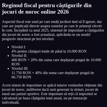
Regimul fiscal pentru câștigurile din
jocuri de noroc online 2026
Aspectul fiscal este unul pe care mulți jucători tind să îl ignore, dar
care are implicații directe asupra sumelor pe care le primești efectiv
în cont. Începând cu anul 2025, sistemul de impozitare a câștigurilor
din jocuri de noroc a fost actualizat, aplicându-se un model
progresiv structurat pe trei niveluri.
Nivelul I:
4% pentru câștiguri totale de până la 10.000 RON
Nivelul II:
400 RON + 20% din suma care depășește pragul de 10.000
RON
Nivelul III:
11.750 RON + 40% din suma care depășește pragul de
66.750 RON
Acest sistem de impozitare se aplică tuturor veniturilor obținute din
jocuri de noroc, indiferent dacă sunt generate la sloturi, jocuri de
masă sau pariuri sportive. Este important să reții că impozitul se
calculează pe baza câștigului total anual, nu pe tranzacție
individuală.