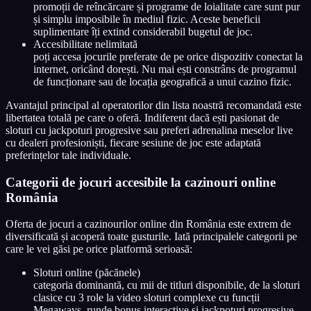
promoții de reîncărcare și programe de loialitate care sunt pur
și simplu imposibile în mediul fizic. Aceste beneficii
suplimentare îți extind considerabil bugetul de joc.
Accesibilitate nelimitată
poți accesa jocurile preferate de pe orice dispozitiv conectat la
internet, oricând dorești. Nu mai ești constrâns de programul
de funcționare sau de locația geografică a unui cazino fizic.
Avantajul principal al operatorilor din lista noastră recomandată este
libertatea totală pe care o oferă. Indiferent dacă ești pasionat de
sloturi cu jackpoturi progresive sau preferi adrenalina meselor live
cu dealeri profesioniști, fiecare sesiune de joc este adaptată
preferințelor tale individuale.
Categorii de jocuri accesibile la cazinouri online
România
Oferta de jocuri a cazinourilor online din România este extrem de
diversificată și acoperă toate gusturile. Iată principalele categorii pe
care le vei găsi pe orice platformă serioasă:
Sloturi online (păcănele)
categoria dominantă, cu mii de titluri disponibile, de la sloturi
clasice cu 3 role la video sloturi complexe cu funcții
Megaways, runde bonus interactive și jackpoturi progresive