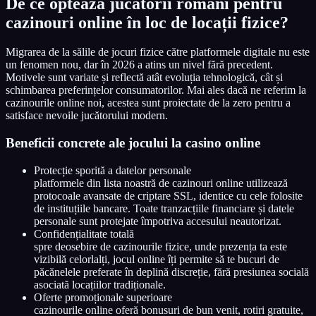
De ce optează jucătorii români pentru
cazinouri online în loc de locații fizice?
Migrarea de la sălile de jocuri fizice către platformele digitale nu este
un fenomen nou, dar în 2026 a atins un nivel fără precedent.
Motivele sunt variate și reflectă atât evoluția tehnologică, cât și
schimbarea preferințelor consumatorilor. Mai ales dacă ne referim la
cazinourile online noi, acestea sunt proiectate de la zero pentru a
satisface nevoile jucătorului modern.
Beneficii concrete ale jocului la casino online
Protecție sporită a datelor personale
platformele din lista noastră de cazinouri online utilizează
protocoale avansate de criptare SSL, identice cu cele folosite
de instituțiile bancare. Toate tranzacțiile financiare și datele
personale sunt protejate împotriva accesului neautorizat.
Confidențialitate totală
spre deosebire de cazinourile fizice, unde prezența ta este
vizibilă celorlalți, jocul online îți permite să te bucuri de
păcănelele preferate în deplină discreție, fără presiunea socială
asociată locațiilor tradiționale.
Oferte promoționale superioare
cazinourile online oferă bonusuri de bun venit, rotiri gratuite,