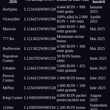
2026
lansării
4.444 RON + 999
Ianuarie
HotSpins
L1234166W001528
rotiri gratis
2025
100% până la 2.000
Aprilie
VictoryBet
L1244251W001596
RON + 100 rotiri
2025
3.000 RON + 400
Maxwin
L1244215W001560
Mai 2025
rotiri gratuite
Momentan niciun
777.Ro
L1213822W001268
Mai 2025
bonus
4.500 RON + 300
RedSevens
L1213822W001268
Mai 2025
rotiri gratis
Napoleon
50 RON bonus
L1203785W001253
Iunie 2025
Games
zilnic
5.000 RON + 455
Ultrabet
L1244215W001560
Iunie 2025
rotiri gratuite
Prowin
L1244215W001560
1.000 RON bonus
Iulie 2025
Casino
1.000 RON + 100
MrPlay
L1234166W001528
Iulie 2025
rotiri gratuite
4.000 RON pachet
August
King Casino
L1160650W000194
pentru jucători noi
2025
Septembrie
12xbet
L1160650W000194
2.200 RON bonus
2025